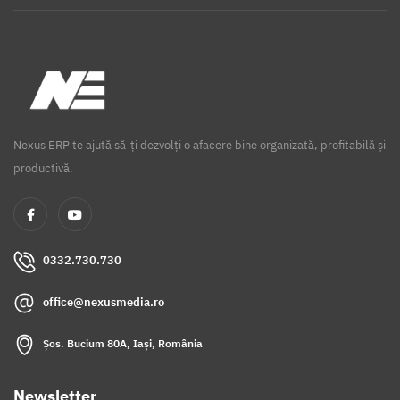
Nexus ERP te ajută să-ți dezvolți o afacere bine organizată, profitabilă și
productivă.
0332.730.730
office@nexusmedia.ro
Șos. Bucium 80A, Iași, România
Newsletter