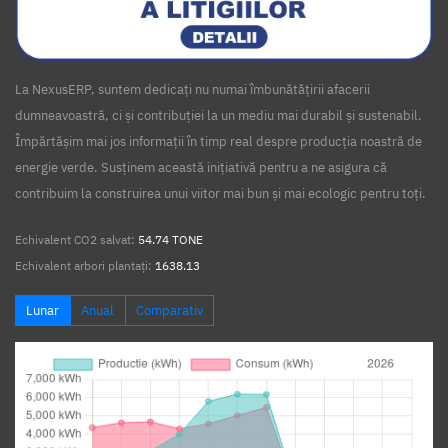
La NexusERP, suntem dedicați nu numai îmbunătățirii afacerii
dumneavoastră, ci și contribuției la un mediu mai durabil și sustenabil.
Împărtășim mai jos informații în timp real despre producția noastră de
energie verde. Susținem această inițiativă pentru a ne asigura că
contribuim la construirea unui viitor mai bun și mai ecologic pentru toți.
Echivalent CO2 salvat:
54.74 TONE
Echivalent arbori plantați:
1638.13
Lunar
Anual
Comparativ