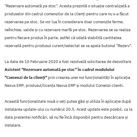
"Rezervare automată pe stoc". Acesta prezintă o situație centralizată a
produselor din cadrul comenzilor de la clienți pentru care nu s-a făcut
rezervarea pe stoc. Se vor lua în considerare doar comenzile ferme,
neînchise, valide și cu rezervare marfă pe stoc. Rezervarea se va realiza
pentru fiecare produs în parte, astfel că odată stabilită cantitatea
rezervată pentru produsul curent/selectat se va apela butonul "Rezerv".
La data de 10 Februarie 2020 a fost rezolvată solicitarea de dezvoltare
Asistent "Rezervare automată pe stoc" în cadrul modulului
"Comenzi de la clienți"
prin crearea unei noi funcţionalităţi în aplicaţia
Nexus ERP, produsul/licenţa Nexus ERP şi modulul Comenzi clienti.
Această funcţionalitate nouă o veţi putea găsi şi utiliza în aplicaţie după
instalarea update-ului cu numărul 20.5. Acest update este posibil, ca la
data prezentei notificări, să nu fie încă disponibil pentru descărcare şi
instalare.