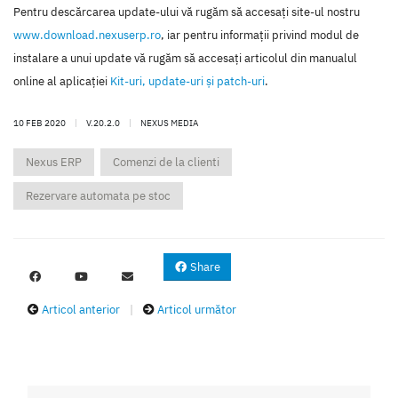
Pentru descărcarea update-ului vă rugăm să accesaţi site-ul nostru
www.download.nexuserp.ro
, iar pentru informaţii privind modul de
instalare a unui update vă rugăm să accesaţi articolul din manualul
online al aplicaţiei
Kit-uri, update-uri şi patch-uri
.
10 FEB 2020
|
V.20.2.0
|
NEXUS MEDIA
Nexus ERP
Comenzi de la clienti
Rezervare automata pe stoc
Share
Articol anterior
|
Articol următor