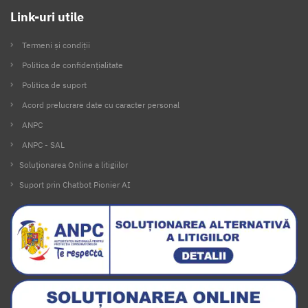
Link-uri utile
Termeni și condiții
Politica de confidențialitate
Politica de suport
Acord prelucrare date cu caracter personal
ANPC
ANPC - SAL
Soluționarea Online a litigiilor
Suport prin Chatbot Pionier AI