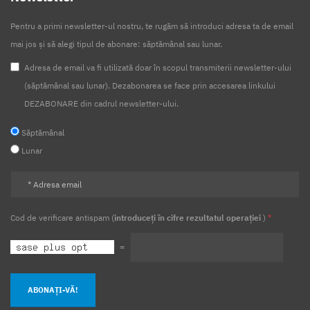
Pentru a primi newsletter-ul nostru, te rugăm să introduci adresa ta de email
mai jos și să alegi tipul de abonare: săptămânal sau lunar.
Adresa de email va fi utilizată doar în scopul transmiterii newsletter-ului
(săptămânal sau lunar). Dezabonarea se face prin accesarea linkului
DEZABONARE din cadrul newsletter-ului.
Săptămânal
Lunar
Cod de verificare antispam (
introduceți în cifre rezultatul operației
)
*
=
ABONAȚI-VĂ!