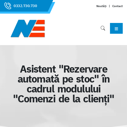
0332.730.730
Noutăți
|
Contact
Asistent "Rezervare
automată pe stoc" în
cadrul modulului
"Comenzi de la clienți"