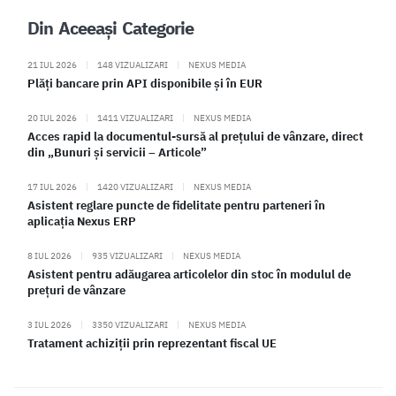
Din Aceeași Categorie
21 IUL 2026
|
148 VIZUALIZARI
|
NEXUS MEDIA
Plăți bancare prin API disponibile și în EUR
20 IUL 2026
|
1411 VIZUALIZARI
|
NEXUS MEDIA
Acces rapid la documentul-sursă al prețului de vânzare, direct
din „Bunuri și servicii – Articole”
17 IUL 2026
|
1420 VIZUALIZARI
|
NEXUS MEDIA
Asistent reglare puncte de fidelitate pentru parteneri în
aplicația Nexus ERP
8 IUL 2026
|
935 VIZUALIZARI
|
NEXUS MEDIA
Asistent pentru adăugarea articolelor din stoc în modulul de
prețuri de vânzare
3 IUL 2026
|
3350 VIZUALIZARI
|
NEXUS MEDIA
Tratament achiziții prin reprezentant fiscal UE