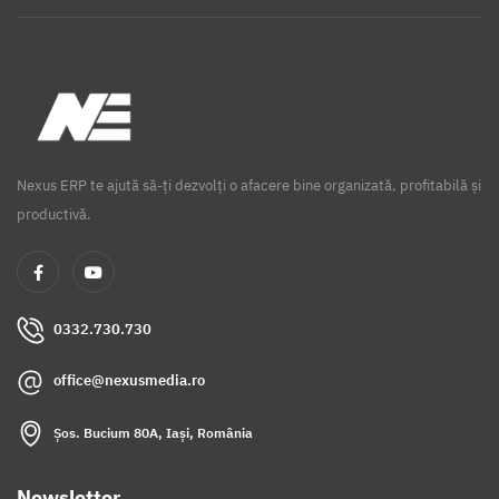
Nexus ERP te ajută să-ți dezvolți o afacere bine organizată, profitabilă și
productivă.
0332.730.730
office@nexusmedia.ro
Șos. Bucium 80A, Iași, România
Newsletter