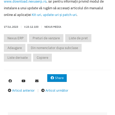
www.download.nexuserp.ro
, iar pentru informaţii privind modul de
instalare a unui update vă rugăm să accesaţi articolul din manualul
online al aplicaţiei
Kit-uri, update-uri şi patch-uri
.
17 IUL 2023
|
V.23.12.100
|
NEXUS MEDIA
Nexus ERP
Preturi de vanzare
Liste de pret
Adaugare
Din nomenclator dupa subclase
Liste derivate
Copiere
Share
Articol anterior
|
Articol următor