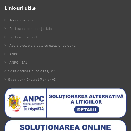
Link-uri utile
Termeni și condiții
Politica de confidențialitate
Politica de suport
Acord prelucrare date cu caracter personal
ANPC
ANPC - SAL
Soluționarea Online a litigiilor
Suport prin Chatbot Pionier AI