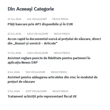
Din Aceeași Categorie
21 IUL 2026
|
161 VIZUALIZARI
|
NEXUS MEDIA
Plăți bancare prin API disponibile și în EUR
20 IUL 2026
|
1512 VIZUALIZARI
|
NEXUS MEDIA
Acces rapid la documentul-sursă al prețului de vânzare, direct
din „Bunuri și servicii – Articole”
17 IUL 2026
|
1432 VIZUALIZARI
|
NEXUS MEDIA
Asistent reglare puncte de fidelitate pentru parteneri în
aplicația Nexus ERP
8 IUL 2026
|
945 VIZUALIZARI
|
NEXUS MEDIA
Asistent pentru adăugarea articolelor din stoc în modulul de
prețuri de vânzare
3 IUL 2026
|
3357 VIZUALIZARI
|
NEXUS MEDIA
Tratament achiziții prin reprezentant fiscal UE