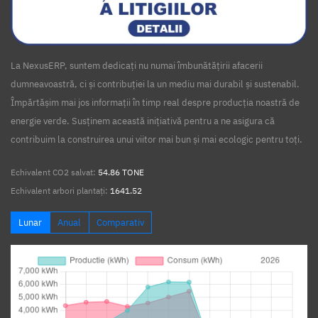
La NexusERP, suntem dedicați nu numai îmbunătățirii afacerii
dumneavoastră, ci și contribuției la un mediu mai durabil și sustenabil.
Împărtășim mai jos informații în timp real despre producția noastră de
energie verde. Susținem această inițiativă pentru a ne asigura că
contribuim la construirea unui viitor mai bun și mai ecologic pentru toți.
Echivalent CO2 salvat:
54.86 TONE
Echivalent arbori plantați:
1641.52
Lunar
Anual
Comparativ