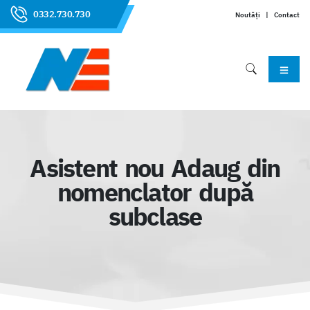
0332.730.730
Noutăți
|
Contact
Asistent nou Adaug din
nomenclator după
subclase