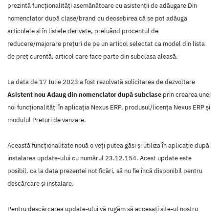
prezintă funcționalități asemănătoare cu asistenții de adăugare Din
nomenclator după clase/brand cu deosebirea că se pot adăuga
articolele și în listele derivate, preluând procentul de
reducere/majorare prețuri de pe un articol selectat ca model din lista
de preț curentă, articol care face parte din subclasa aleasă.
La data de 17 Iulie 2023 a fost rezolvată solicitarea de dezvoltare
Asistent nou Adaug din nomenclator după subclase
prin crearea unei
noi funcţionalităţi în aplicaţia Nexus ERP, produsul/licenţa Nexus ERP şi
modulul Preturi de vanzare.
Această funcţionalitate nouă o veţi putea găsi şi utiliza în aplicaţie după
instalarea update-ului cu numărul 23.12.154. Acest update este
posibil, ca la data prezentei notificări, să nu fie încă disponibil pentru
descărcare şi instalare.
Pentru descărcarea update-ului vă rugăm să accesaţi site-ul nostru