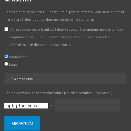
Pentru a primi newsletter-ul nostru, te rugăm să introduci adresa ta de email
mai jos și să alegi tipul de abonare: săptămânal sau lunar.
Adresa de email va fi utilizată doar în scopul transmiterii newsletter-ului
(săptămânal sau lunar). Dezabonarea se face prin accesarea linkului
DEZABONARE din cadrul newsletter-ului.
Săptămânal
Lunar
Cod de verificare antispam (
introduceți în cifre rezultatul operației
)
*
=
ABONAȚI-VĂ!