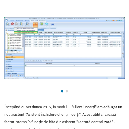
Începând cu versiunea 21.5, în modulul "Clienți incerți" am adăugat un
nou asistent "Asistent închidere clienți incerți". Acest utilitar crează
facturi storno în funcție de bifa din asistent "Factură centralizată" -