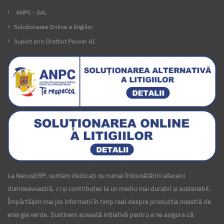
ANPC - SAL
Soluționarea Online a litigiilor
Suport prin Chatbot Pionier AI
La NexusERP, suntem dedicați nu numai îmbunătățirii afacerii
dumneavoastră, ci și contribuției la un mediu mai durabil și sustenabil.
Împărtășim mai jos informații în timp real despre producția noastră de
energie verde. Susținem această inițiativă pentru a ne asigura că