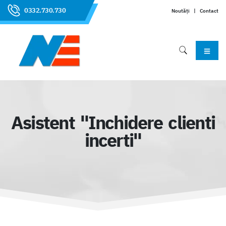
0332.730.730
Noutăți
|
Contact
Asistent "Inchidere clienti
incerti"