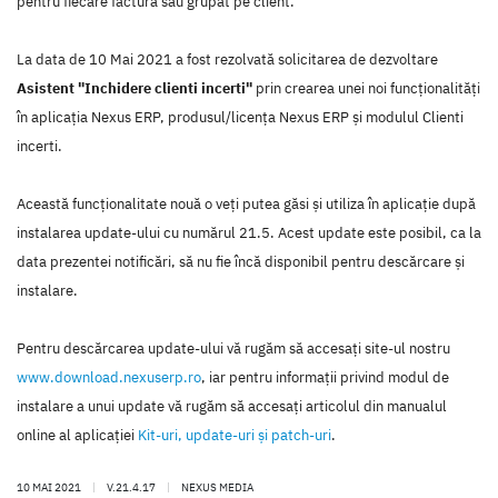
pentru fiecare factură sau grupat pe client.
La data de 10 Mai 2021 a fost rezolvată solicitarea de dezvoltare
Asistent "Inchidere clienti incerti"
prin crearea unei noi funcţionalităţi
în aplicaţia Nexus ERP, produsul/licenţa Nexus ERP şi modulul Clienti
incerti.
Această funcţionalitate nouă o veţi putea găsi şi utiliza în aplicaţie după
instalarea update-ului cu numărul 21.5. Acest update este posibil, ca la
data prezentei notificări, să nu fie încă disponibil pentru descărcare şi
instalare.
Pentru descărcarea update-ului vă rugăm să accesaţi site-ul nostru
www.download.nexuserp.ro
, iar pentru informaţii privind modul de
instalare a unui update vă rugăm să accesaţi articolul din manualul
online al aplicaţiei
Kit-uri, update-uri şi patch-uri
.
10 MAI 2021
|
V.21.4.17
|
NEXUS MEDIA