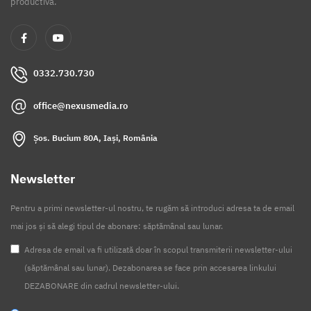
productivă.
0332.730.730
office@nexusmedia.ro
Șos. Bucium 80A, Iași, România
Newsletter
Pentru a primi newsletter-ul nostru, te rugăm să introduci adresa ta de email
mai jos și să alegi tipul de abonare: săptămânal sau lunar.
Adresa de email va fi utilizată doar în scopul transmiterii newsletter-ului
(săptămânal sau lunar). Dezabonarea se face prin accesarea linkului
DEZABONARE din cadrul newsletter-ului.