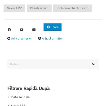
Nexus ERP
Clienti incerti
Inchidere clienti incerti
Share
Articol anterior
|
Articol următor
Filtrare Rapidă După
Toate solutiile
Nexus ERP