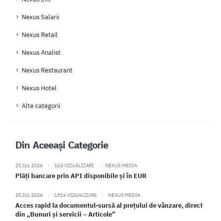
Nexus Salarii
Nexus Retail
Nexus Analist
Nexus Restaurant
Nexus Hotel
Alte categorii
Din Aceeași Categorie
21 IUL 2026
|
162 VIZUALIZARI
|
NEXUS MEDIA
Plăți bancare prin API disponibile și în EUR
20 IUL 2026
|
1516 VIZUALIZARI
|
NEXUS MEDIA
Acces rapid la documentul-sursă al prețului de vânzare, direct
din „Bunuri și servicii – Articole”