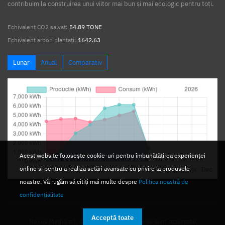
contribuim la construirea unui viitor mai bun și mai ecologic pentru toți.
Echivalent CO2 salvat:
54.89 TONE
Echivalent arbori plantați:
1642.63
Lunar
Anual
Comparativ
Acest website folosește cookie-uri pentru îmbunătățirea experienței
online si pentru a realiza setări avansate cu privire la produsele
noastre. Vă rugăm să citiți mai multe despre
Politica noastră de
confidențialitate
Acceptă toate
Nexus Media srl. © 2026. Toate drepturile sunt rezervate