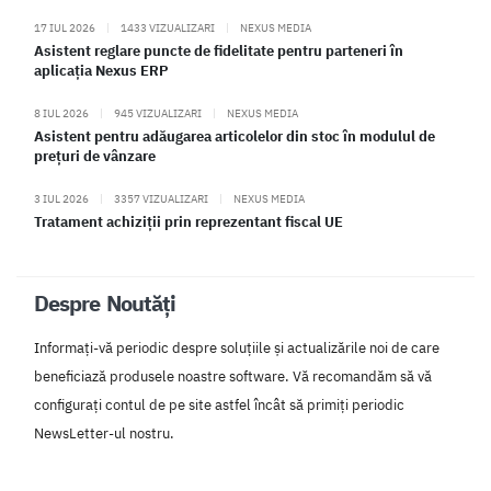
17 IUL 2026
|
1433 VIZUALIZARI
|
NEXUS MEDIA
Asistent reglare puncte de fidelitate pentru parteneri în
aplicația Nexus ERP
8 IUL 2026
|
945 VIZUALIZARI
|
NEXUS MEDIA
Asistent pentru adăugarea articolelor din stoc în modulul de
prețuri de vânzare
3 IUL 2026
|
3357 VIZUALIZARI
|
NEXUS MEDIA
Tratament achiziții prin reprezentant fiscal UE
Despre Noutăți
Informați-vă periodic despre soluțiile și actualizările noi de care
beneficiază produsele noastre software. Vă recomandăm să vă
configurați contul de pe site astfel încât să primiți periodic
NewsLetter-ul nostru.