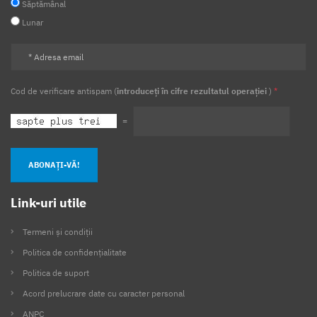
Săptămânal
Lunar
Cod de verificare antispam (
introduceți în cifre rezultatul operației
)
*
=
ABONAȚI-VĂ!
Link-uri utile
Termeni și condiții
Politica de confidențialitate
Politica de suport
Acord prelucrare date cu caracter personal
ANPC