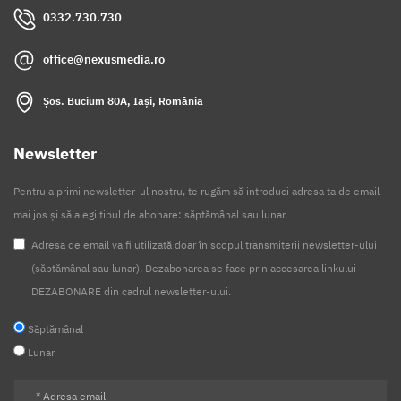
0332.730.730
office@nexusmedia.ro
Șos. Bucium 80A, Iași, România
Newsletter
Pentru a primi newsletter-ul nostru, te rugăm să introduci adresa ta de email
mai jos și să alegi tipul de abonare: săptămânal sau lunar.
Adresa de email va fi utilizată doar în scopul transmiterii newsletter-ului
(săptămânal sau lunar). Dezabonarea se face prin accesarea linkului
DEZABONARE din cadrul newsletter-ului.
Săptămânal
Lunar