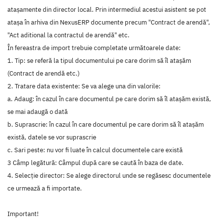
atașamente din director local. Prin intermediul acestui asistent se pot
atașa în arhiva din NexusERP documente precum "Contract de arendă",
"Act aditional la contractul de arendă" etc.
În fereastra de import trebuie completate următoarele date:
1. Tip: se referă la tipul documentului pe care dorim să îl atașăm
(Contract de arendă etc.)
2. Tratare data existente: Se va alege una din valorile:
a. Adaug: în cazul în care documentul pe care dorim să îl atașăm există,
se mai adaugă o dată
b. Suprascrie: în cazul în care documentul pe care dorim să îl atașăm
există, datele se vor suprascrie
c. Sari peste: nu vor fi luate în calcul documentele care există
3 Câmp legătură: Câmpul după care se caută în baza de date.
4. Selecție director: Se alege directorul unde se regăsesc documentele
ce urmează a fi importate.
Important!