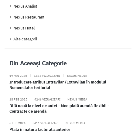
Nexus Analist
Nexus Restaurant
Nexus Hotel
Alte categorii
Din Aceeași Categorie
19 MAI 2025
|
1833 VIZUALIZARI
|
NEXUS MEDIA
Introducere atribut Intravilan/Extravilan în modulul
Nomenclator teritorial
18 FEB 2025
|
4246 VIZUALIZARI
|
NEXUS MEDIA
Bifă nouă la nivel de antet - Mod plată arendă flexibil -
Contracte de arendă
6 FEB 2024
|
5411 VIZUALIZARI
|
NEXUS MEDIA
Plata in natura facturata anterior