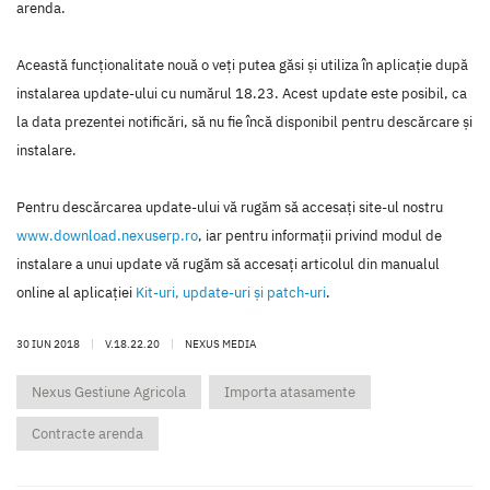
arenda.
Această funcţionalitate nouă o veţi putea găsi şi utiliza în aplicaţie după
instalarea update-ului cu numărul 18.23. Acest update este posibil, ca
la data prezentei notificări, să nu fie încă disponibil pentru descărcare şi
instalare.
Pentru descărcarea update-ului vă rugăm să accesaţi site-ul nostru
www.download.nexuserp.ro
, iar pentru informaţii privind modul de
instalare a unui update vă rugăm să accesaţi articolul din manualul
online al aplicaţiei
Kit-uri, update-uri şi patch-uri
.
30 IUN 2018
|
V.18.22.20
|
NEXUS MEDIA
Nexus Gestiune Agricola
Importa atasamente
Contracte arenda