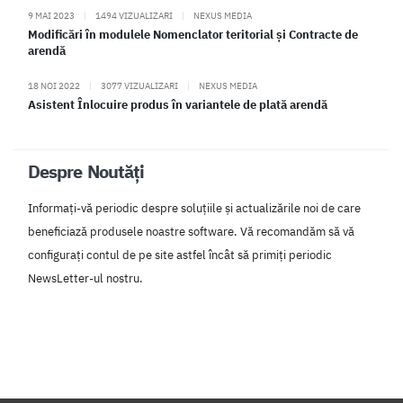
9 MAI 2023
|
1494 VIZUALIZARI
|
NEXUS MEDIA
Modificări în modulele Nomenclator teritorial și Contracte de
arendă
18 NOI 2022
|
3077 VIZUALIZARI
|
NEXUS MEDIA
Asistent Înlocuire produs în variantele de plată arendă
Despre Noutăți
Informați-vă periodic despre soluțiile și actualizările noi de care
beneficiază produsele noastre software. Vă recomandăm să vă
configurați contul de pe site astfel încât să primiți periodic
NewsLetter-ul nostru.