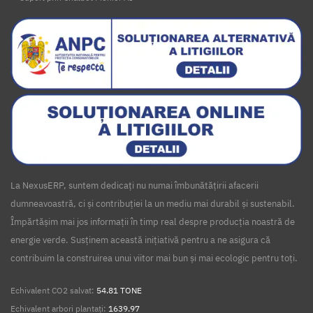
La NexusERP, suntem dedicați nu numai îmbunătățirii afacerii
dumneavoastră, ci și contribuției la un mediu mai durabil și sustenabil.
Împărtășim mai jos informații în timp real despre producția noastră de
energie verde. Susținem această inițiativă pentru a ne asigura că
contribuim la construirea unui viitor mai bun și mai ecologic pentru toți.
Echivalent CO2 salvat:
54.81 TONE
Echivalent arbori plantați:
1639.97