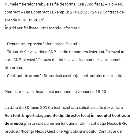
Numele fisierelor trebuie să fie de forma: CNP/Cod fiscal + Tip + Nr.
contract + Data contract ( Exemplu: 2701202372432 Contract de
arenda 7 30.05.2017)
În grid vor fi afișate următoarele informații:
- Denumire: reprezintă denumirea fișierului
- Titularul: Se va verifica CNP -ul din denumirea fisierului. În cazul în
care CNP-ul există în baza de date se va afișa numele și prenumele
titularului.
- Contract de arendă: Se verifică existența contractului de arendă.
Modificarea va fi disponibilă începând cu versiunea 18.23
La data de 30 Iunie 2018 a fost rezolvată solicitarea de dezvoltare
Asistent Import atașamente din director local în modulul Contracte
de arendă
prin crearea unei noi funcţionalităţi în aplicaţia Nexus ERP,
produsul/licenţa Nexus Gestiune Agricola şi modulul Contracte de