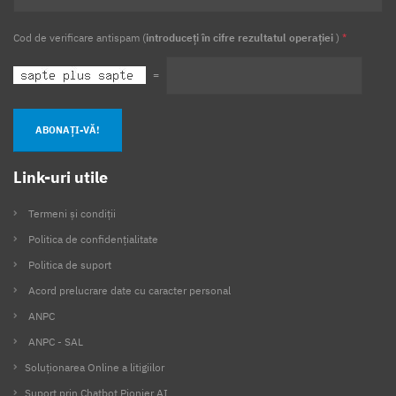
Cod de verificare antispam (
introduceți în cifre rezultatul operației
)
*
=
ABONAȚI-VĂ!
Link-uri utile
Termeni și condiții
Politica de confidențialitate
Politica de suport
Acord prelucrare date cu caracter personal
ANPC
ANPC - SAL
Soluționarea Online a litigiilor
Suport prin Chatbot Pionier AI