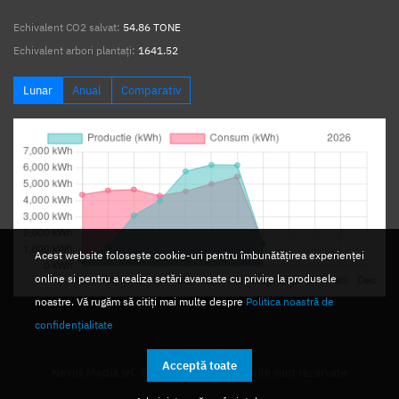
Echivalent CO2 salvat:
54.86 TONE
Echivalent arbori plantați:
1641.52
Lunar
Anual
Comparativ
Acest website folosește cookie-uri pentru îmbunătățirea experienței
online si pentru a realiza setări avansate cu privire la produsele
noastre. Vă rugăm să citiți mai multe despre
Politica noastră de
confidențialitate
Acceptă toate
Nexus Media srl. © 2026. Toate drepturile sunt rezervate