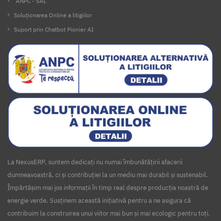
ANPC - SAL
Soluționarea Online a litigiilor
Suport prin Chatbot Pionier AI
La NexusERP, suntem dedicați nu numai îmbunătățirii afacerii
dumneavoastră, ci și contribuției la un mediu mai durabil și sustenabil.
Împărtășim mai jos informații în timp real despre producția noastră de
energie verde. Susținem această inițiativă pentru a ne asigura că
contribuim la construirea unui viitor mai bun și mai ecologic pentru toți.