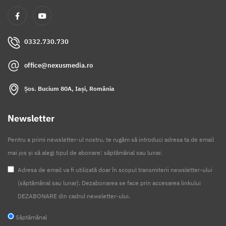
0332.730.730
office@nexusmedia.ro
Șos. Bucium 80A, Iași, România
Newsletter
Pentru a primi newsletter-ul nostru, te rugăm să introduci adresa ta de email
mai jos și să alegi tipul de abonare: săptămânal sau lunar.
Adresa de email va fi utilizată doar în scopul transmiterii newsletter-ului
(săptămânal sau lunar). Dezabonarea se face prin accesarea linkului
DEZABONARE din cadrul newsletter-ului.
Săptămânal