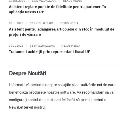
17 IUL 2026
|
1432 VIZUALIZARI
|
NEXUS MEDIA
Asistent reglare puncte de fidelitate pentru parteneri în
aplicația Nexus ERP
8 IUL 2026
|
945 VIZUALIZARI
|
NEXUS MEDIA
Asistent pentru adăugarea articolelor din stoc în modulul de
prețuri de vânzare
3 IUL 2026
|
3357 VIZUALIZARI
|
NEXUS MEDIA
Tratament achiziții prin reprezentant fiscal UE
Despre Noutăți
Informați-vă periodic despre soluțiile și actualizările noi de care
beneficiază produsele noastre software. Vă recomandăm să vă
configurați contul de pe site astfel încât să primiți periodic
NewsLetter-ul nostru.