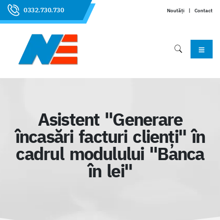
0332.730.730
Noutăți
|
Contact
Asistent "Generare
încasări facturi clienți" în
cadrul modulului "Banca
în lei"