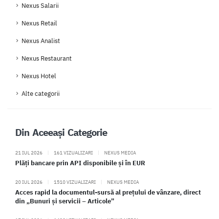
Nexus Salarii
Nexus Retail
Nexus Analist
Nexus Restaurant
Nexus Hotel
Alte categorii
Din Aceeași Categorie
21 IUL 2026
|
161 VIZUALIZARI
|
NEXUS MEDIA
Plăți bancare prin API disponibile și în EUR
20 IUL 2026
|
1510 VIZUALIZARI
|
NEXUS MEDIA
Acces rapid la documentul-sursă al prețului de vânzare, direct
din „Bunuri și servicii – Articole”