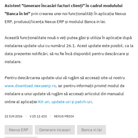
Asistent "Generare încasări facturi clienți" în cadrul modulului
"Banca în lei"
prin crearea unei noi funcţionalităţi în aplicaţia Nexus
ERP, produsul/licenţa Nexus ERP şi modulul Banca in lei.
Această funcţionalitate nouă o veţi putea găsi şi utiliza în aplicaţie după
instalarea update-ului cu numărul 26.1. Acest update este posibil, ca la
data prezentei notificări, să nu fie încă disponibil pentru descărcare şi
instalare.
Pentru descărcarea update-ului vă rugăm să accesaţi site-ul nostru
www.download.nexuserp.ro
, iar pentru informaţii privind modul de
instalare a unui update vă rugăm să accesaţi articolul din manualul
online al aplicaţiei
Kit-uri, update-uri şi patch-uri
.
22 IUN 2026
|
V.25.12.410
|
NEXUS MEDIA
Nexus ERP
Generare incasari
Banca in lei