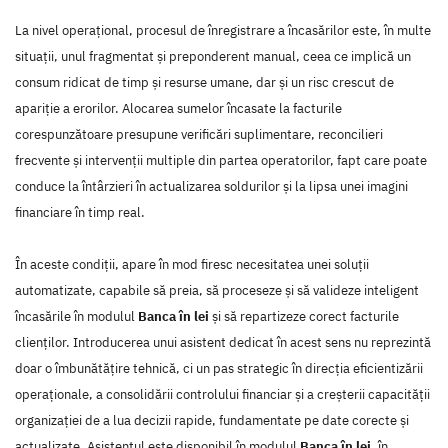
La nivel operațional, procesul de înregistrare a încasărilor este, în multe
situații, unul fragmentat și preponderent manual, ceea ce implică un
consum ridicat de timp și resurse umane, dar și un risc crescut de
apariție a erorilor. Alocarea sumelor încasate la facturile
corespunzătoare presupune verificări suplimentare, reconcilieri
frecvente și intervenții multiple din partea operatorilor, fapt care poate
conduce la întârzieri în actualizarea soldurilor și la lipsa unei imagini
financiare în timp real.
În aceste condiții, apare în mod firesc necesitatea unei soluții
automatizate, capabile să preia, să proceseze și să valideze inteligent
încasările în modulul
Banca în lei
și să repartizeze corect facturile
clienților. Introducerea unui asistent dedicat în acest sens nu reprezintă
doar o îmbunătățire tehnică, ci un pas strategic în direcția eficientizării
operaționale, a consolidării controlului financiar și a creșterii capacității
organizației de a lua decizii rapide, fundamentate pe date corecte și
actualizate. Asistentul este disponibil în modulul
Banca în lei
, în