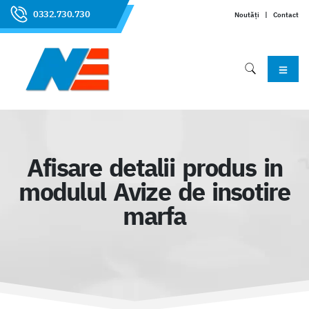
0332.730.730
Noutăți
|
Contact
Afisare detalii produs in
modulul Avize de insotire
marfa