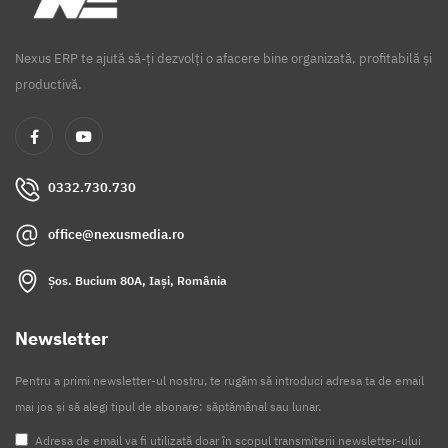
Nexus ERP te ajută să-ți dezvolți o afacere bine organizată, profitabilă și
productivă.
0332.730.730
office@nexusmedia.ro
Șos. Bucium 80A, Iași, România
Newsletter
Pentru a primi newsletter-ul nostru, te rugăm să introduci adresa ta de email
mai jos și să alegi tipul de abonare: săptămânal sau lunar.
Adresa de email va fi utilizată doar în scopul transmiterii newsletter-ului