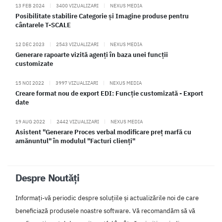
13 FEB 2024
|
3400 VIZUALIZARI
|
NEXUS MEDIA
Posibilitate stabilire Categorie și Imagine produse pentru
cântarele T-SCALE
12 DEC 2023
|
2543 VIZUALIZARI
|
NEXUS MEDIA
Generare rapoarte vizită agenți în baza unei funcții
customizate
15 NOI 2022
|
3997 VIZUALIZARI
|
NEXUS MEDIA
Creare format nou de export EDI: Funcție customizată - Export
date
19 AUG 2022
|
2442 VIZUALIZARI
|
NEXUS MEDIA
Asistent "Generare Proces verbal modificare preț marfă cu
amănuntul" în modulul "Facturi clienți"
Despre Noutăți
Informați-vă periodic despre soluțiile și actualizările noi de care
beneficiază produsele noastre software. Vă recomandăm să vă