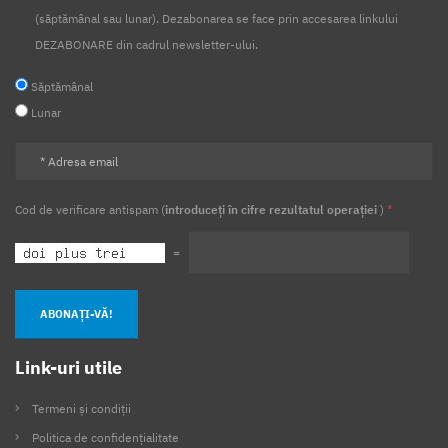
(săptămânal sau lunar). Dezabonarea se face prin accesarea linkului
DEZABONARE din cadrul newsletter-ului.
Săptămânal
Lunar
Cod de verificare antispam (
introduceți în cifre rezultatul operației
)
*
=
ABONAȚI-VĂ!
Link-uri utile
Termeni și condiții
Politica de confidențialitate