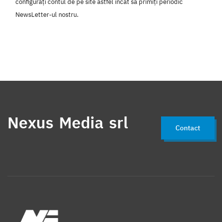
configurați contul de pe site astfel încât să primiți periodic
NewsLetter-ul nostru.
Nexus Media srl
Contact