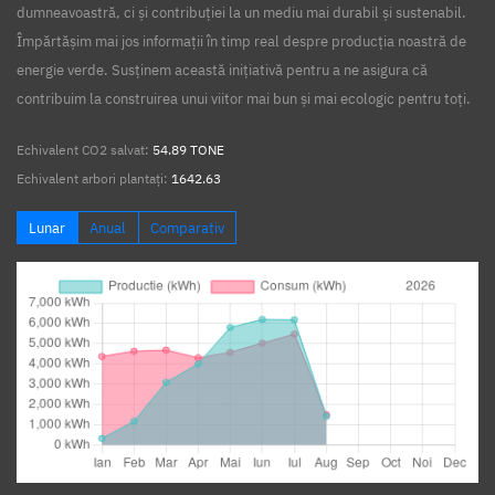
dumneavoastră, ci și contribuției la un mediu mai durabil și sustenabil.
Împărtășim mai jos informații în timp real despre producția noastră de
energie verde. Susținem această inițiativă pentru a ne asigura că
contribuim la construirea unui viitor mai bun și mai ecologic pentru toți.
Echivalent CO2 salvat:
54.89 TONE
Echivalent arbori plantați:
1642.63
Lunar
Anual
Comparativ