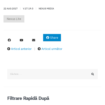
22 AUG 2017
|
V.17.19.0
|
NEXUS MEDIA
Nexus Lite
Share
Articol anterior
|
Articol următor
Filtrare Rapidă După