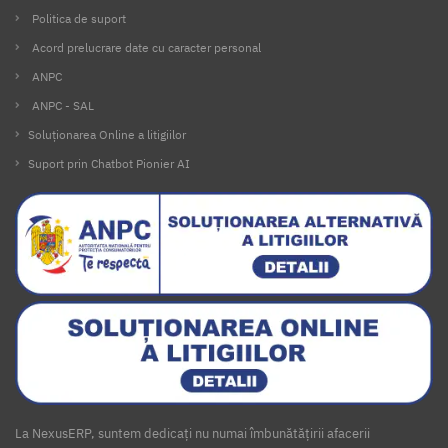
Politica de suport
Acord prelucrare date cu caracter personal
ANPC
ANPC - SAL
Soluționarea Online a litigiilor
Suport prin Chatbot Pionier AI
La NexusERP, suntem dedicați nu numai îmbunătățirii afacerii