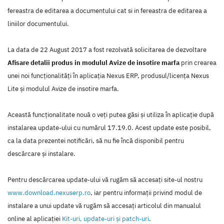
fereastra de editarea a documentului cat si in fereastra de editarea a
liniilor documentului.
La data de 22 August 2017 a fost rezolvată solicitarea de dezvoltare
Afisare detalii produs in modulul Avize de insotire marfa
prin crearea
unei noi funcţionalităţi în aplicaţia Nexus ERP, produsul/licenţa Nexus
Lite şi modulul Avize de insotire marfa.
Această funcţionalitate nouă o veţi putea găsi şi utiliza în aplicaţie după
instalarea update-ului cu numărul 17.19.0. Acest update este posibil,
ca la data prezentei notificări, să nu fie încă disponibil pentru
descărcare şi instalare.
Pentru descărcarea update-ului vă rugăm să accesaţi site-ul nostru
www.download.nexuserp.ro
, iar pentru informaţii privind modul de
instalare a unui update vă rugăm să accesaţi articolul din manualul
online al aplicaţiei
Kit-uri, update-uri şi patch-uri
.