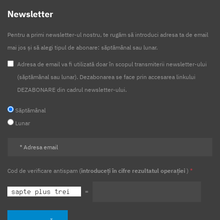
Newsletter
Pentru a primi newsletter-ul nostru, te rugăm să introduci adresa ta de email
mai jos și să alegi tipul de abonare: săptămânal sau lunar.
Adresa de email va fi utilizată doar în scopul transmiterii newsletter-ului
(săptămânal sau lunar). Dezabonarea se face prin accesarea linkului
DEZABONARE din cadrul newsletter-ului.
Săptămânal
Lunar
Cod de verificare antispam (
introduceți în cifre rezultatul operației
)
*
=