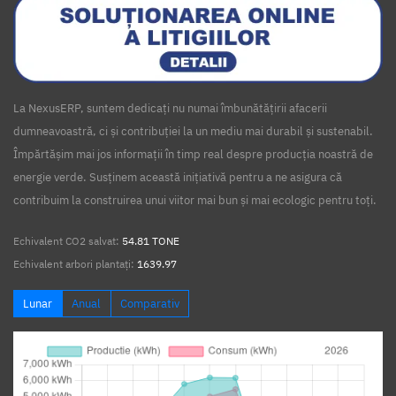
La NexusERP, suntem dedicați nu numai îmbunătățirii afacerii
dumneavoastră, ci și contribuției la un mediu mai durabil și sustenabil.
Împărtășim mai jos informații în timp real despre producția noastră de
energie verde. Susținem această inițiativă pentru a ne asigura că
contribuim la construirea unui viitor mai bun și mai ecologic pentru toți.
Echivalent CO2 salvat:
54.81 TONE
Echivalent arbori plantați:
1639.97
Lunar
Anual
Comparativ