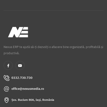
Nexus ERP te ajută să-ți dezvolți o afacere bine organizată, profitabilă și
productivă.
0332.730.730
office@nexusmedia.ro
Șos. Bucium 80A, Iași, România