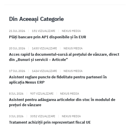
Din Aceeași Categorie
21 IUL 2026
|
151 VIZUALIZARI
|
NEXUS MEDIA
Plăți bancare prin API disponibile și în EUR
20 IUL 2026
|
1430 VIZUALIZARI
|
NEXUS MEDIA
Acces rapid la documentul-sursă al prețului de vânzare, direct
din „Bunuri și servicii – Articole”
17 IUL 2026
|
1424 VIZUALIZARI
|
NEXUS MEDIA
Asistent reglare puncte de fidelitate pentru parteneri în
aplicația Nexus ERP
8 IUL 2026
|
937 VIZUALIZARI
|
NEXUS MEDIA
Asistent pentru adăugarea articolelor din stoc în modulul de
prețuri de vânzare
3 IUL 2026
|
3352 VIZUALIZARI
|
NEXUS MEDIA
Tratament achiziții prin reprezentant fiscal UE