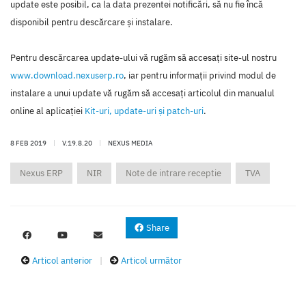
update este posibil, ca la data prezentei notificări, să nu fie încă
disponibil pentru descărcare şi instalare.
Pentru descărcarea update-ului vă rugăm să accesaţi site-ul nostru
www.download.nexuserp.ro
, iar pentru informaţii privind modul de
instalare a unui update vă rugăm să accesaţi articolul din manualul
online al aplicaţiei
Kit-uri, update-uri şi patch-uri
.
8 FEB 2019
|
V.19.8.20
|
NEXUS MEDIA
Nexus ERP
NIR
Note de intrare receptie
TVA
Share
Articol anterior
|
Articol următor