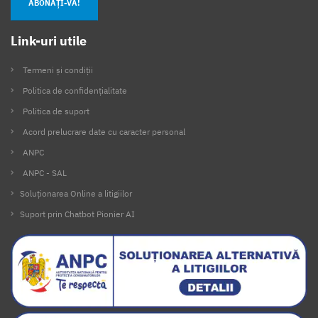
ABONAȚI-VĂ!
Link-uri utile
Termeni și condiții
Politica de confidențialitate
Politica de suport
Acord prelucrare date cu caracter personal
ANPC
ANPC - SAL
Soluționarea Online a litigiilor
Suport prin Chatbot Pionier AI