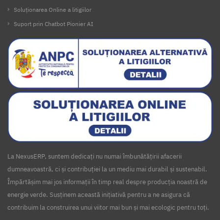
Soluționarea Online a litigiilor
Suport prin Chatbot Pionier AI
La NexusERP, suntem dedicați nu numai îmbunătățirii afacerii
dumneavoastră, ci și contribuției la un mediu mai durabil și sustenabil.
Împărtășim mai jos informații în timp real despre producția noastră de
energie verde. Susținem această inițiativă pentru a ne asigura că
contribuim la construirea unui viitor mai bun și mai ecologic pentru toți.