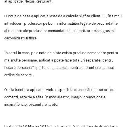
al aplicatiei Nexus Resturant.
Functia de baza a aplicatiei este de a calcula si afisa clientului, în timpul
introducerii produselor pe bon, a informatiilor legate de proprietatile
alimentare ale produselor comandate: kilocalorii, proteine, grasimi,
carbohidrati si fibre.
În cazul în care, pe o nota de plata exista produse comandate pentru
mai multe persoane, aplicatia poate face totaluri separate, pentru
fiecare persoana în parte, daca utilizati pentru diferentiere câmpul
ordine de servire.
O alta functie a aplicatiei web, disponibila atunci când nu se preiau
comenzi, este de a afisa, în mod aleator, imagini promotionale,
inspirationale, prezentare ... etc.
La data de 10 Martie 2016 a fost rezolvată solicitarea de dezvoltare