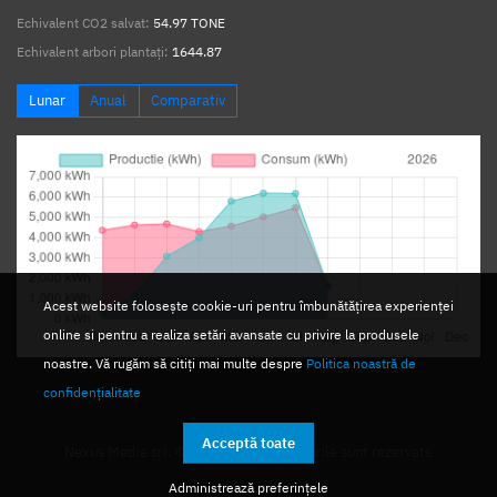
Echivalent CO2 salvat:
54.97 TONE
Echivalent arbori plantați:
1644.87
Lunar
Anual
Comparativ
Acest website folosește cookie-uri pentru îmbunătățirea experienței
online si pentru a realiza setări avansate cu privire la produsele
noastre. Vă rugăm să citiți mai multe despre
Politica noastră de
confidențialitate
Acceptă toate
Nexus Media srl. © 2026. Toate drepturile sunt rezervate
Administrează preferințele