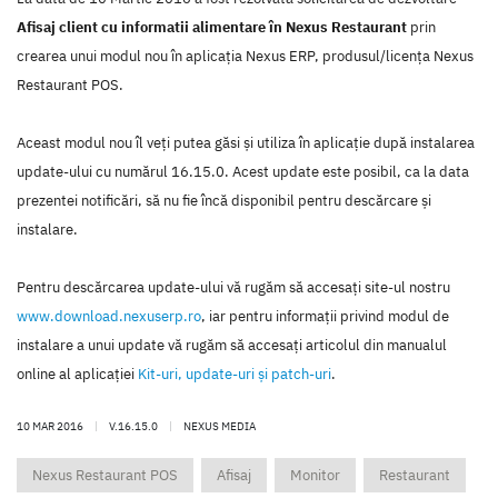
Afisaj client cu informatii alimentare în Nexus Restaurant
prin
crearea unui modul nou în aplicaţia Nexus ERP, produsul/licenţa Nexus
Restaurant POS.
Aceast modul nou îl veţi putea găsi şi utiliza în aplicaţie după instalarea
update-ului cu numărul 16.15.0. Acest update este posibil, ca la data
prezentei notificări, să nu fie încă disponibil pentru descărcare şi
instalare.
Pentru descărcarea update-ului vă rugăm să accesaţi site-ul nostru
www.download.nexuserp.ro
, iar pentru informaţii privind modul de
instalare a unui update vă rugăm să accesaţi articolul din manualul
online al aplicaţiei
Kit-uri, update-uri şi patch-uri
.
10 MAR 2016
|
V.16.15.0
|
NEXUS MEDIA
Nexus Restaurant POS
Afisaj
Monitor
Restaurant