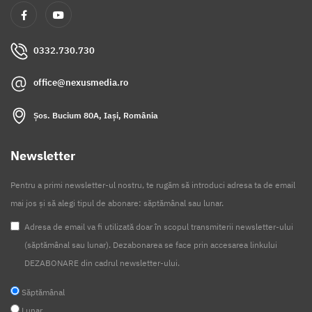
0332.730.730
office@nexusmedia.ro
Șos. Bucium 80A, Iași, România
Newsletter
Pentru a primi newsletter-ul nostru, te rugăm să introduci adresa ta de email
mai jos și să alegi tipul de abonare: săptămânal sau lunar.
Adresa de email va fi utilizată doar în scopul transmiterii newsletter-ului
(săptămânal sau lunar). Dezabonarea se face prin accesarea linkului
DEZABONARE din cadrul newsletter-ului.
Săptămânal
Lunar