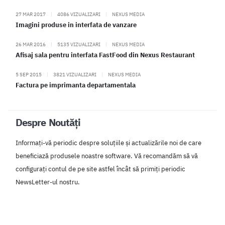
27 MAR 2017
|
4086 VIZUALIZARI
|
NEXUS MEDIA
Imagini produse in interfata de vanzare
26 MAR 2016
|
5135 VIZUALIZARI
|
NEXUS MEDIA
Afisaj sala pentru interfata FastFood din Nexus Restaurant
5 SEP 2015
|
3821 VIZUALIZARI
|
NEXUS MEDIA
Factura pe imprimanta departamentala
Despre Noutăți
Informați-vă periodic despre soluțiile și actualizările noi de care
beneficiază produsele noastre software. Vă recomandăm să vă
configurați contul de pe site astfel încât să primiți periodic
NewsLetter-ul nostru.