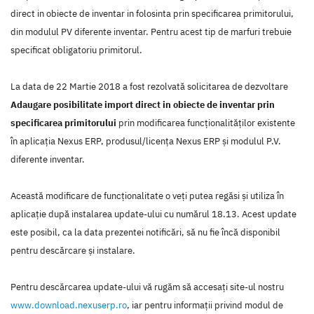
direct in obiecte de inventar in folosinta prin specificarea primitorului,
din modulul PV diferente inventar. Pentru acest tip de marfuri trebuie
specificat obligatoriu primitorul.
La data de 22 Martie 2018 a fost rezolvată solicitarea de dezvoltare
Adaugare posibilitate import direct in obiecte de inventar prin
specificarea primitorului
prin modificarea funcţionalităţilor existente
în aplicaţia Nexus ERP, produsul/licenţa Nexus ERP şi modulul P.V.
diferente inventar.
Această modificare de funcţionalitate o veţi putea regăsi şi utiliza în
aplicaţie după instalarea update-ului cu numărul 18.13. Acest update
este posibil, ca la data prezentei notificări, să nu fie încă disponibil
pentru descărcare şi instalare.
Pentru descărcarea update-ului vă rugăm să accesaţi site-ul nostru
www.download.nexuserp.ro
, iar pentru informaţii privind modul de