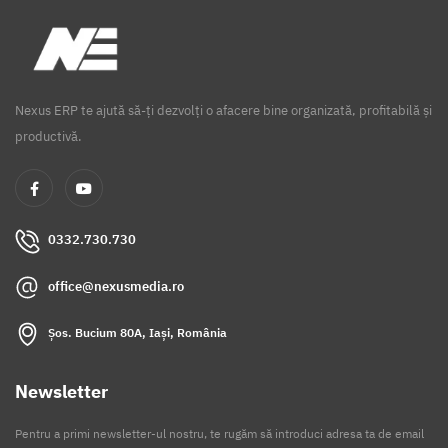
Nexus ERP te ajută să-ți dezvolți o afacere bine organizată, profitabilă și
productivă.
0332.730.730
office@nexusmedia.ro
Șos. Bucium 80A, Iași, România
Newsletter
Pentru a primi newsletter-ul nostru, te rugăm să introduci adresa ta de email