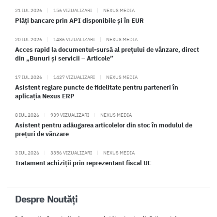
21 IUL 2026
|
156 VIZUALIZARI
|
NEXUS MEDIA
Plăți bancare prin API disponibile și în EUR
20 IUL 2026
|
1486 VIZUALIZARI
|
NEXUS MEDIA
Acces rapid la documentul-sursă al prețului de vânzare, direct
din „Bunuri și servicii – Articole”
17 IUL 2026
|
1427 VIZUALIZARI
|
NEXUS MEDIA
Asistent reglare puncte de fidelitate pentru parteneri în
aplicația Nexus ERP
8 IUL 2026
|
939 VIZUALIZARI
|
NEXUS MEDIA
Asistent pentru adăugarea articolelor din stoc în modulul de
prețuri de vânzare
3 IUL 2026
|
3356 VIZUALIZARI
|
NEXUS MEDIA
Tratament achiziții prin reprezentant fiscal UE
Despre Noutăți