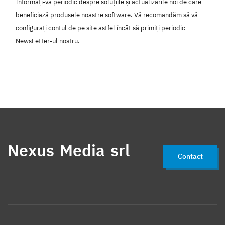
Informați-vă periodic despre soluțiile și actualizările noi de care
beneficiază produsele noastre software. Vă recomandăm să vă
configurați contul de pe site astfel încât să primiți periodic
NewsLetter-ul nostru.
Nexus Media srl
Contact