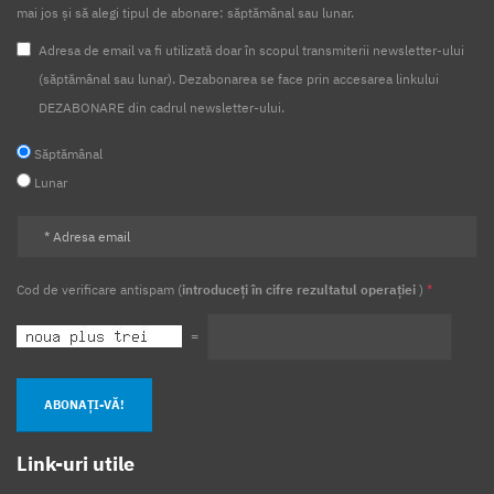
mai jos și să alegi tipul de abonare: săptămânal sau lunar.
Adresa de email va fi utilizată doar în scopul transmiterii newsletter-ului
(săptămânal sau lunar). Dezabonarea se face prin accesarea linkului
DEZABONARE din cadrul newsletter-ului.
Săptămânal
Lunar
Cod de verificare antispam (
introduceți în cifre rezultatul operației
)
*
=
ABONAȚI-VĂ!
Link-uri utile