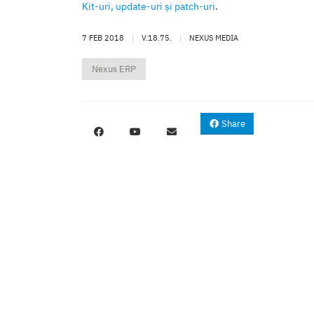
Kit-uri, update-uri şi patch-uri
.
7 FEB 2018
|
V.18.75.
|
NEXUS MEDIA
Nexus ERP
Share