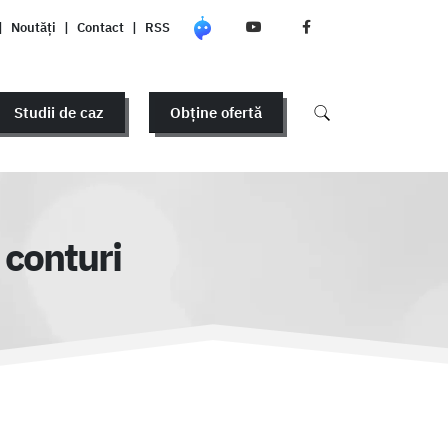
|
Noutăți
|
Contact
|
RSS
Studii de caz
Obține ofertă
 conturi