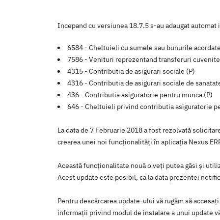
Incepand cu versiunea 18.7.5 s-au adaugat automat i
6584 - Cheltuieli cu sumele sau bunurile acordate
7586 - Venituri reprezentand transferuri cuvenite
4315 - Contributia de asigurari sociale (P)
4316 - Contributia de asigurari sociale de sanatat
436 - Contributia asiguratorie pentru munca (P)
646 - Cheltuieli privind contributia asiguratorie 
La data de 7 Februarie 2018 a fost rezolvată solicita
crearea unei noi funcţionalităţi în aplicaţia Nexus E
Această funcţionalitate nouă o veţi putea găsi şi util
Acest update este posibil, ca la data prezentei notific
Pentru descărcarea update-ului vă rugăm să accesaţi
informaţii privind modul de instalare a unui update vă