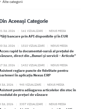
Alte categorii
Din Aceeași Categorie
21 IUL 2026
|
161 VIZUALIZARI
|
NEXUS MEDIA
Plăți bancare prin API disponibile și în EUR
20 IUL 2026
|
1510 VIZUALIZARI
|
NEXUS MEDIA
Acces rapid la documentul-sursă al prețului de
vânzare, direct din „Bunuri și servicii – Articole”
17 IUL 2026
|
1432 VIZUALIZARI
|
NEXUS MEDIA
Asistent reglare puncte de fidelitate pentru
parteneri în aplicația Nexus ERP
8 IUL 2026
|
945 VIZUALIZARI
|
NEXUS MEDIA
Asistent pentru adăugarea articolelor din stoc în
modulul de prețuri de vânzare
3 IUL 2026
|
3357 VIZUALIZARI
|
NEXUS MEDIA