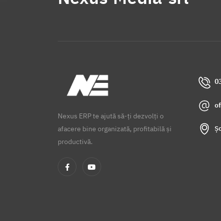
0
o
Nexus ERP te ajută să-ți dezvolți o
Șo
afacere bine organizată, profitabilă și
productivă.