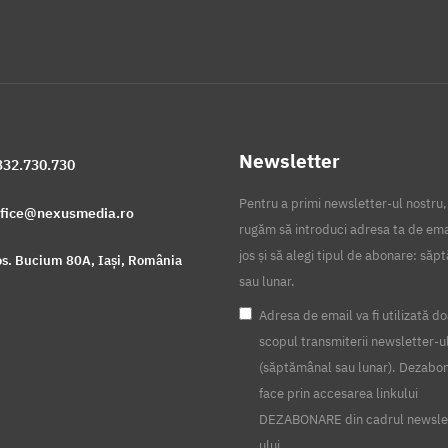
Newsletter
332.730.730
Pentru a primi newsletter-ul nostru,
ffice@nexusmedia.ro
rugăm să introduci adresa ta de ema
jos și să alegi tipul de abonare: să
s. Bucium 80A, Iași, România
sau lunar.
Adresa de email va fi utilizată do
scopul transmiterii newsletter-u
(săptămânal sau lunar). Dezabo
face prin accesarea linkului
DEZABONARE din cadrul newsle
ului.