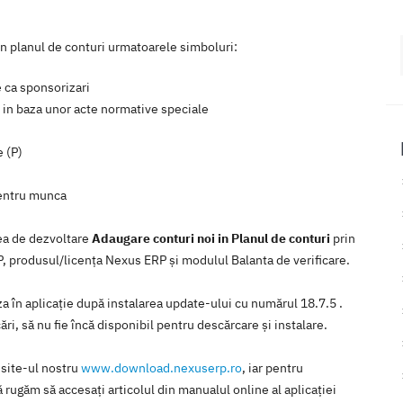
n planul de conturi urmatoarele simboluri:
 ca sponsorizari
 in baza unor acte normative speciale
e (P)
pentru munca
rea de dezvoltare
Adaugare conturi noi in Planul de conturi
prin
RP, produsul/licenţa Nexus ERP şi modulul Balanta de verificare.
iza în aplicaţie după instalarea update-ului cu numărul 18.7.5 .
ări, să nu fie încă disponibil pentru descărcare şi instalare.
 site-ul nostru
www.download.nexuserp.ro
, iar pentru
 rugăm să accesaţi articolul din manualul online al aplicaţiei