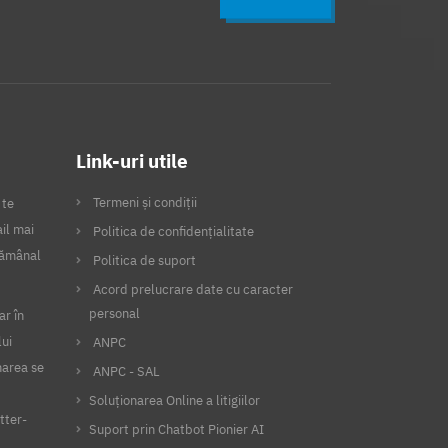
Link-uri utile
Termeni și condiții
 te
il mai
Politica de confidențialitate
ptămânal
Politica de suport
Acord prelucrare date cu caracter
personal
ar în
lui
ANPC
narea se
ANPC - SAL
Soluționarea Online a litigiilor
tter-
Suport prin Chatbot Pionier AI