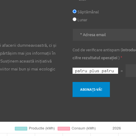
Săptămânal
Lunar
 afacerii dumneavoastră, ci și
Cod de verificare antispam (
introdu
părtășim mai jos informații în
cifre rezultatul operației
)
*
 Susținem această inițiativă
viitor mai bun și mai ecologic
=
ABONAȚI-VĂ!