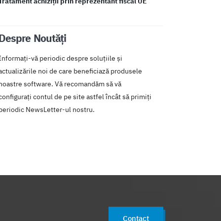
Tratament achiziții prin reprezentant fiscal UE
Despre Noutăți
Informați-vă periodic despre soluțiile și
actualizările noi de care beneficiază produsele
noastre software. Vă recomandăm să vă
configurați contul de pe site astfel încât să primiți
periodic NewsLetter-ul nostru.
Contact