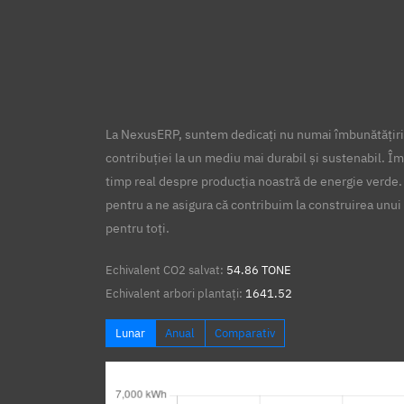
La NexusERP, suntem dedicați nu numai îmbunătățirii
contribuției la un mediu mai durabil și sustenabil. Îm
timp real despre producția noastră de energie verde.
pentru a ne asigura că contribuim la construirea unui 
pentru toți.
Echivalent CO2 salvat:
54.86 TONE
Echivalent arbori plantați:
1641.52
Lunar
Anual
Comparativ