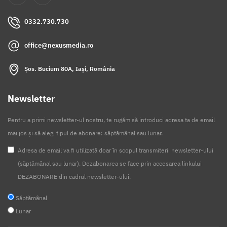
0332.730.730
office@nexusmedia.ro
Șos. Bucium 80A, Iași, România
Newsletter
Pentru a primi newsletter-ul nostru, te rugăm să introduci adresa ta de email
mai jos și să alegi tipul de abonare: săptămânal sau lunar.
Adresa de email va fi utilizată doar în scopul transmiterii newsletter-ului
(săptămânal sau lunar). Dezabonarea se face prin accesarea linkului
DEZABONARE din cadrul newsletter-ului.
Săptămânal
Lunar