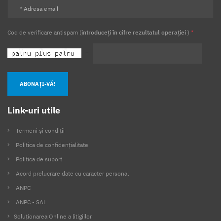
Cod de verificare antispam (
introduceți în cifre rezultatul operației
)
*
=
ABONAȚI-VĂ!
Link-uri utile
Termeni și condiții
Politica de confidențialitate
Politica de suport
Acord prelucrare date cu caracter personal
ANPC
ANPC - SAL
Soluționarea Online a litigiilor