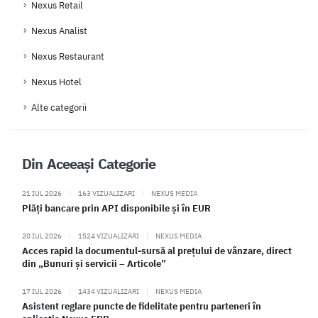
Nexus Retail
Nexus Analist
Nexus Restaurant
Nexus Hotel
Alte categorii
Din Aceeași Categorie
21 IUL 2026
|
163 VIZUALIZARI
|
NEXUS MEDIA
Plăți bancare prin API disponibile și în EUR
20 IUL 2026
|
1524 VIZUALIZARI
|
NEXUS MEDIA
Acces rapid la documentul-sursă al prețului de vânzare, direct
din „Bunuri și servicii – Articole”
17 IUL 2026
|
1434 VIZUALIZARI
|
NEXUS MEDIA
Asistent reglare puncte de fidelitate pentru parteneri în