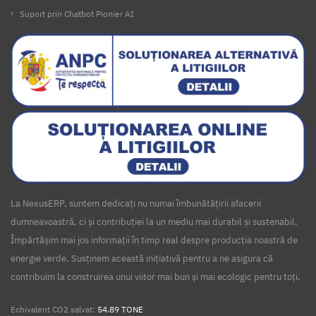
Suport prin Chatbot Pionier AI
La NexusERP, suntem dedicați nu numai îmbunătățirii afacerii
dumneavoastră, ci și contribuției la un mediu mai durabil și sustenabil.
Împărtășim mai jos informații în timp real despre producția noastră de
energie verde. Susținem această inițiativă pentru a ne asigura că
contribuim la construirea unui viitor mai bun și mai ecologic pentru toți.
Echivalent CO2 salvat:
54.89 TONE