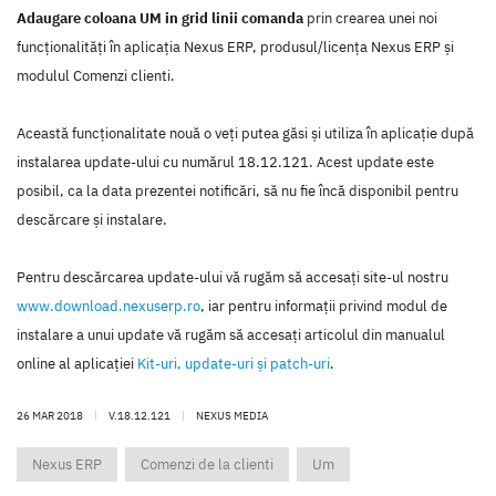
Adaugare coloana UM in grid linii comanda
prin crearea unei noi
funcţionalităţi în aplicaţia Nexus ERP, produsul/licenţa Nexus ERP şi
modulul Comenzi clienti.
Această funcţionalitate nouă o veţi putea găsi şi utiliza în aplicaţie după
instalarea update-ului cu numărul 18.12.121. Acest update este
posibil, ca la data prezentei notificări, să nu fie încă disponibil pentru
descărcare şi instalare.
Pentru descărcarea update-ului vă rugăm să accesaţi site-ul nostru
www.download.nexuserp.ro
, iar pentru informaţii privind modul de
instalare a unui update vă rugăm să accesaţi articolul din manualul
online al aplicaţiei
Kit-uri, update-uri şi patch-uri
.
26 MAR 2018
|
V.18.12.121
|
NEXUS MEDIA
Nexus ERP
Comenzi de la clienti
Um