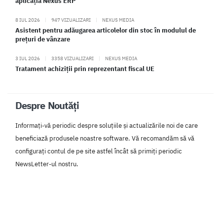
aplicația Nexus ERP
8 IUL 2026
|
947 VIZUALIZARI
|
NEXUS MEDIA
Asistent pentru adăugarea articolelor din stoc în modulul de
prețuri de vânzare
3 IUL 2026
|
3358 VIZUALIZARI
|
NEXUS MEDIA
Tratament achiziții prin reprezentant fiscal UE
Despre Noutăți
Informați-vă periodic despre soluțiile și actualizările noi de care
beneficiază produsele noastre software. Vă recomandăm să vă
configurați contul de pe site astfel încât să primiți periodic
NewsLetter-ul nostru.