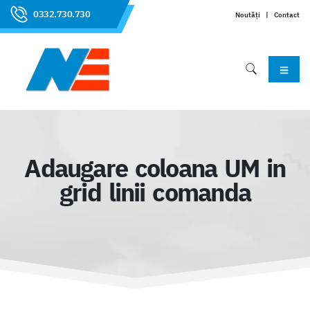
0332.730.730
Noutăți
|
Contact
Adaugare coloana UM in
grid linii comanda