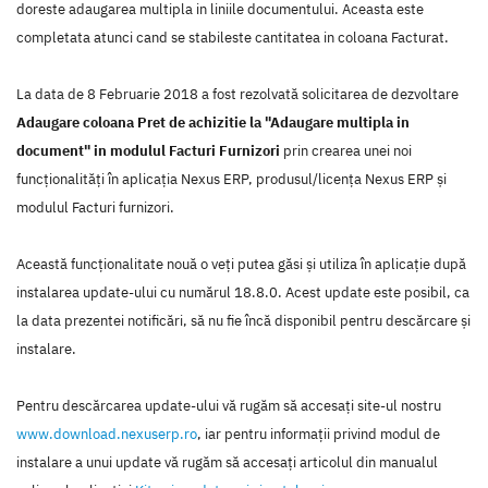
doreste adaugarea multipla in liniile documentului. Aceasta este
completata atunci cand se stabileste cantitatea in coloana Facturat.
La data de 8 Februarie 2018 a fost rezolvată solicitarea de dezvoltare
Adaugare coloana Pret de achizitie la "Adaugare multipla in
document" in modulul Facturi Furnizori
prin crearea unei noi
funcţionalităţi în aplicaţia Nexus ERP, produsul/licenţa Nexus ERP şi
modulul Facturi furnizori.
Această funcţionalitate nouă o veţi putea găsi şi utiliza în aplicaţie după
instalarea update-ului cu numărul 18.8.0. Acest update este posibil, ca
la data prezentei notificări, să nu fie încă disponibil pentru descărcare şi
instalare.
Pentru descărcarea update-ului vă rugăm să accesaţi site-ul nostru
www.download.nexuserp.ro
, iar pentru informaţii privind modul de
instalare a unui update vă rugăm să accesaţi articolul din manualul