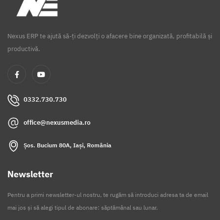
Nexus ERP te ajută să-ți dezvolți o afacere bine organizată, profitabilă și
productivă.
0332.730.730
office@nexusmedia.ro
Șos. Bucium 80A, Iași, România
Newsletter
Pentru a primi newsletter-ul nostru, te rugăm să introduci adresa ta de email
mai jos și să alegi tipul de abonare: săptămânal sau lunar.