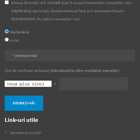
Adresa de email va fi utilizată doar în scopul transmiterii newsletter-ului
(săptămânal sau lunar). Dezabonarea se face prin accesarea linkului
DEZABONARE din cadrul newsletter-ului.
Săptămânal
Lunar
Cod de verificare antispam (
introduceți în cifre rezultatul operației
)
*
=
ABONAȚI-VĂ!
Link-uri utile
Termeni și condiții