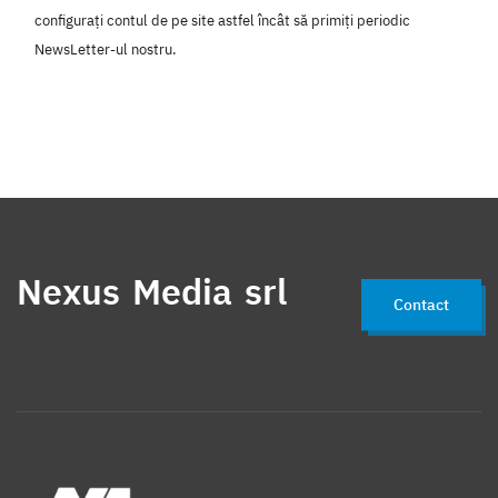
configurați contul de pe site astfel încât să primiți periodic
NewsLetter-ul nostru.
Nexus Media srl
Contact