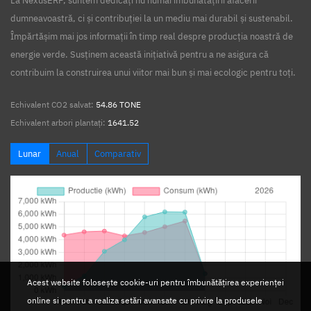
La NexusERP, suntem dedicați nu numai îmbunătățirii afacerii
dumneavoastră, ci și contribuției la un mediu mai durabil și sustenabil.
Împărtășim mai jos informații în timp real despre producția noastră de
energie verde. Susținem această inițiativă pentru a ne asigura că
contribuim la construirea unui viitor mai bun și mai ecologic pentru toți.
Echivalent CO2 salvat:
54.86 TONE
Echivalent arbori plantați:
1641.52
Lunar
Anual
Comparativ
Acest website folosește cookie-uri pentru îmbunătățirea experienței
online si pentru a realiza setări avansate cu privire la produsele