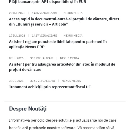
Plăți bancare prin API disponibile și în EUR
20 IUL 2026
|
1486 VIZUALIZARI
|
NEXUS MEDIA
Acces rapid la documentul-sursă al prețului de vânzare, direct
din „Bunuri și servicii – Articole”
17 IUL 2026
|
1427 VIZUALIZARI
|
NEXUS MEDIA
Asistent reglare puncte de fidelitate pentru parteneri în
aplicația Nexus ERP
8 IUL 2026
|
939 VIZUALIZARI
|
NEXUS MEDIA
Asistent pentru adăugarea articolelor din stoc în modulul de
prețuri de vânzare
3 IUL 2026
|
3356 VIZUALIZARI
|
NEXUS MEDIA
Tratament achiziții prin reprezentant fiscal UE
Despre Noutăți
Informați-vă periodic despre soluțiile și actualizările noi de care
beneficiază produsele noastre software. Vă recomandăm să vă