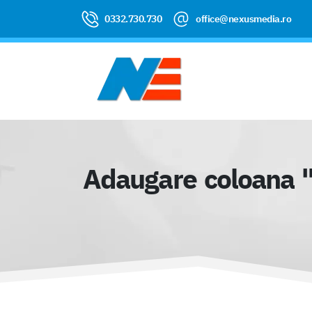
0332.730.730
office@nexusmedia.ro
Adaugare coloana "An