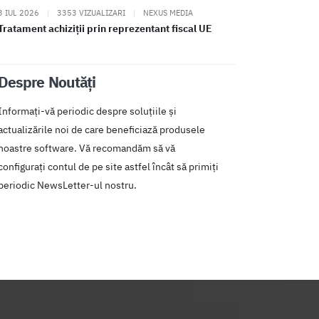
3 IUL 2026
|
3353 VIZUALIZARI
|
NEXUS MEDIA
Tratament achiziții prin reprezentant fiscal UE
Despre Noutăți
Informați-vă periodic despre soluțiile și
actualizările noi de care beneficiază produsele
noastre software. Vă recomandăm să vă
configurați contul de pe site astfel încât să primiți
periodic NewsLetter-ul nostru.