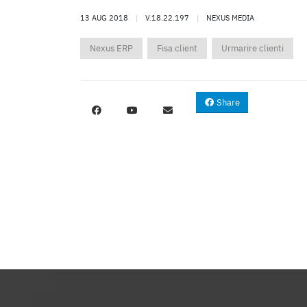
13 AUG 2018
|
V.18.22.197
|
NEXUS MEDIA
Nexus ERP
Fisa client
Urmarire clienti
Share