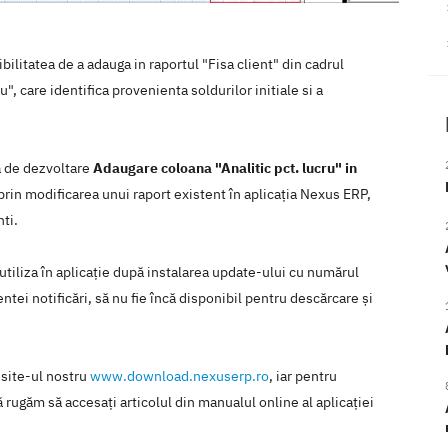
ilitatea de a adauga in raportul "Fisa client" din cadrul
", care identifica provenienta soldurilor initiale si a
a de dezvoltare
Adaugare coloana "Analitic pct. lucru" in
prin modificarea unui raport existent în aplicaţia Nexus ERP,
ti.
 utiliza în aplicaţie după instalarea update-ului cu numărul
tei notificări, să nu fie încă disponibil pentru descărcare şi
 site-ul nostru
www.download.nexuserp.ro
, iar pentru
 rugăm să accesaţi articolul din manualul online al aplicaţiei