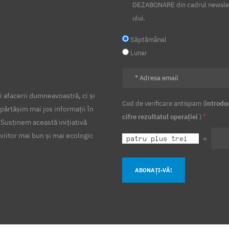
DEZABONARE din cadrul newsle
ului.
Săptămânal
Lunar
 afacerii dumneavoastră, ci și
Cod de verificare antispam (
introdu
părtășim mai jos informații în
cifre rezultatul operației
)
*
 Susținem această inițiativă
viitor mai bun și mai ecologic
=
ABONAȚI-VĂ!