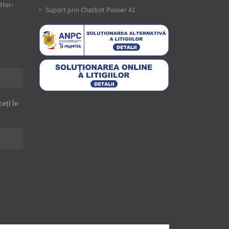
tter-
Suport prin Chatbot Pionier AI
ceți în