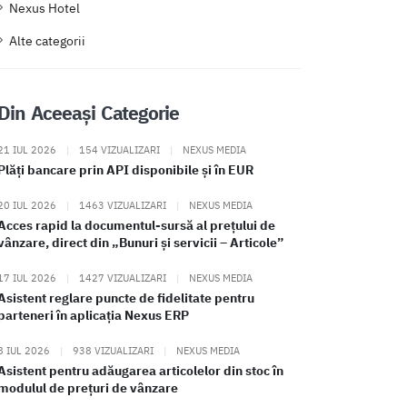
Nexus Hotel
Alte categorii
Din Aceeași Categorie
21 IUL 2026
|
154 VIZUALIZARI
|
NEXUS MEDIA
Plăți bancare prin API disponibile și în EUR
20 IUL 2026
|
1463 VIZUALIZARI
|
NEXUS MEDIA
Acces rapid la documentul-sursă al prețului de
vânzare, direct din „Bunuri și servicii – Articole”
17 IUL 2026
|
1427 VIZUALIZARI
|
NEXUS MEDIA
Asistent reglare puncte de fidelitate pentru
parteneri în aplicația Nexus ERP
8 IUL 2026
|
938 VIZUALIZARI
|
NEXUS MEDIA
Asistent pentru adăugarea articolelor din stoc în
modulul de prețuri de vânzare