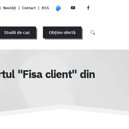
|
Noutăți
|
Contact
|
RSS
Studii de caz
Obține ofertă
tul "Fisa client" din