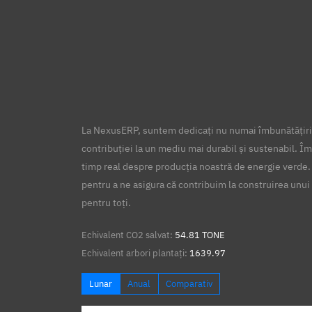
La NexusERP, suntem dedicați nu numai îmbunătățirii
contribuției la un mediu mai durabil și sustenabil. Îm
timp real despre producția noastră de energie verde.
pentru a ne asigura că contribuim la construirea unui 
pentru toți.
Echivalent CO2 salvat:
54.81 TONE
Echivalent arbori plantați:
1639.97
Lunar
Anual
Comparativ