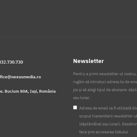
Newsletter
332.730.730
Pentru a primi newsletter-ul nostru,
ffice@nexusmedia.ro
rugăm să introduci adresa ta de ema
jos și să alegi tipul de abonare: să
s. Bucium 80A, Iași, România
sau lunar.
Adresa de email va fi utilizată do
scopul transmiterii newsletter-u
(săptămânal sau lunar). Dezabo
face prin accesarea linkului