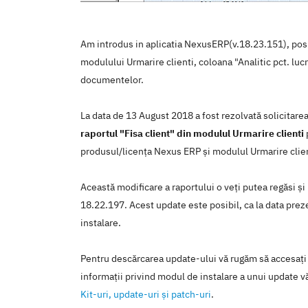
Am introdus in aplicatia NexusERP(v.18.23.151), posib
modulului Urmarire clienti, coloana "Analitic pct. lucru
documentelor.
La data de 13 August 2018 a fost rezolvată solicitare
raportul "Fisa client" din modulul Urmarire clienti
produsul/licenţa Nexus ERP şi modulul Urmarire clien
Această modificare a raportului o veţi putea regăsi şi
18.22.197. Acest update este posibil, ca la data prezen
instalare.
Pentru descărcarea update-ului vă rugăm să accesaţi
informaţii privind modul de instalare a unui update vă
Kit-uri, update-uri şi patch-uri
.