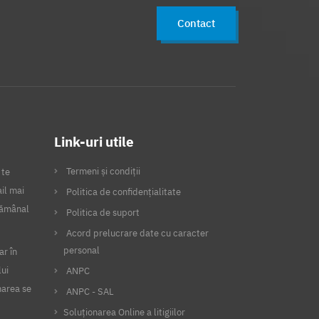
Contact
Link-uri utile
Termeni și condiții
 te
il mai
Politica de confidențialitate
ptămânal
Politica de suport
Acord prelucrare date cu caracter
personal
ar în
lui
ANPC
narea se
ANPC - SAL
Soluționarea Online a litigiilor