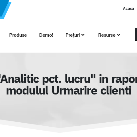
Acasă
Produse
Demo!
Prețuri
Resurse
alitic pct. lucru" in rapor
modulul Urmarire clienti