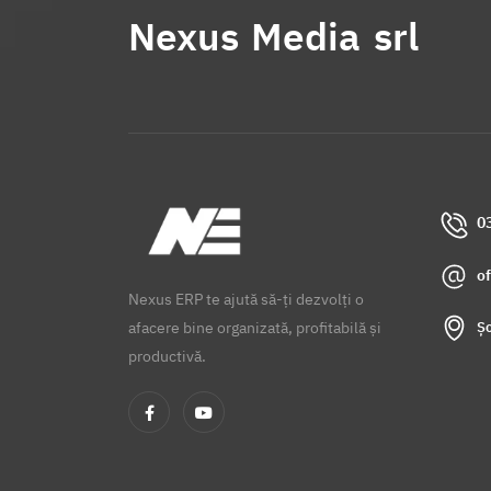
Nexus Media srl
0
o
Nexus ERP te ajută să-ți dezvolți o
Șo
afacere bine organizată, profitabilă și
productivă.