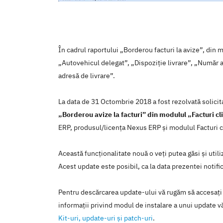
În cadrul raportului „Borderou facturi la avize”, din 
„Autovehicul delegat”, „Dispoziție livrare”, „Număr a
adresă de livrare”.
La data de 31 Octombrie 2018 a fost rezolvată solici
„Borderou avize la facturi” din modulul „Facturi cl
ERP, produsul/licenţa Nexus ERP şi modulul Facturi cl
Această funcţionalitate nouă o veţi putea găsi şi util
Acest update este posibil, ca la data prezentei notific
Pentru descărcarea update-ului vă rugăm să accesaţi
informaţii privind modul de instalare a unui update vă
Kit-uri, update-uri şi patch-uri
.