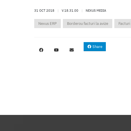
31 OCT 2018
|
V.18.31.00
|
NEXUS MEDIA
Nexus ERP
Borderou facturi la avize
Facturi 
Share