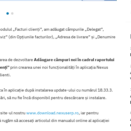
modulul „Facturi clienți”, am adăugat câmpurile „Delegat”,
viz” (din Opțiunile facturilor), „Adresa de livrare” și „Denumire
tarea de dezvoltare
Adăugare câmpuri noi în cadrul raportului
ienți”
prin crearea unei noi funcţionalităţi în aplicaţia Nexus
ienti.
iza în aplicaţie după instalarea update-ului cu numărul 18.33.3.
ări, să nu fie încă disponibil pentru descărcare şi instalare.
 site-ul nostru
www.download.nexuserp.ro
, iar pentru
 rugăm să accesaţi articolul din manualul online al aplicaţiei