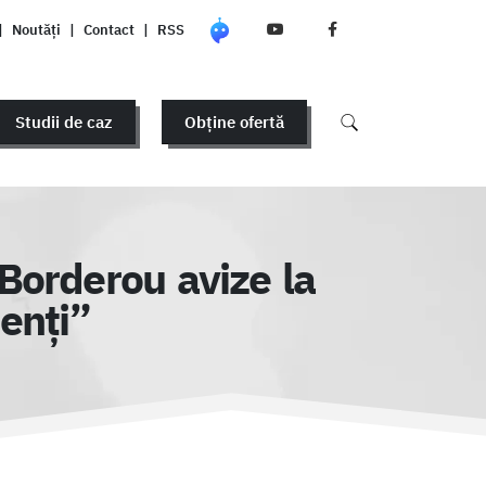
|
Noutăți
|
Contact
|
RSS
Studii de caz
Obține ofertă
Borderou avize la
ienți”