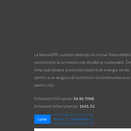
La NexusERP, suntem dedicați nu numai îmbunătățirii
contribuției la un mediu mai durabil și sustenabil. Îm
timp real despre producția noastră de energie verde.
pentru a ne asigura că contribuim la construirea unui 
pentru toți.
Echivalent CO2 salvat:
54.86 TONE
Echivalent arbori plantați:
1641.52
Lunar
Anual
Comparativ