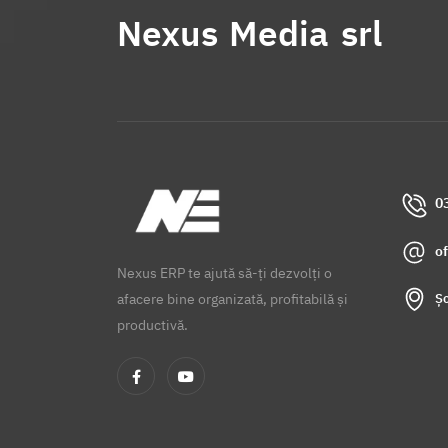
Nexus Media srl
0
o
Nexus ERP te ajută să-ți dezvolți o
Șo
afacere bine organizată, profitabilă și
productivă.