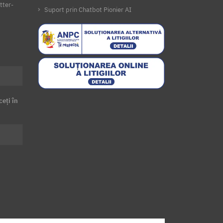
tter-
Suport prin Chatbot Pionier AI
ceți în