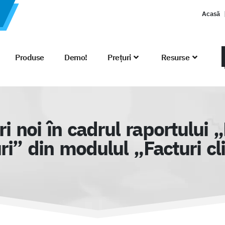
Acasă
Produse
Demo!
Prețuri
Resurse
 noi în cadrul raportului „
ri” din modulul „Facturi cl