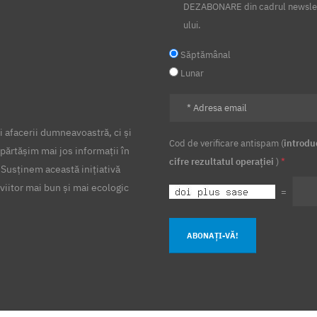
DEZABONARE din cadrul newsle
ului.
Săptămânal
Lunar
 afacerii dumneavoastră, ci și
Cod de verificare antispam (
introdu
părtășim mai jos informații în
cifre rezultatul operației
)
*
 Susținem această inițiativă
viitor mai bun și mai ecologic
=
ABONAȚI-VĂ!