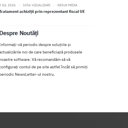
3 IUL 2026
|
3356 VIZUALIZARI
|
NEXUS MEDIA
Tratament achiziții prin reprezentant fiscal UE
Despre Noutăți
Informați-vă periodic despre soluțiile și
actualizările noi de care beneficiază produsele
noastre software. Vă recomandăm să vă
configurați contul de pe site astfel încât să primiți
periodic NewsLetter-ul nostru.