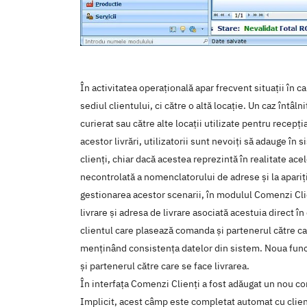
În activitatea operațională apar frecvent situații în 
sediul clientului, ci către o altă locație. Un caz întâl
curierat sau către alte locații utilizate pentru recepț
acestor livrări, utilizatorii sunt nevoiți să adauge în
clienți, chiar dacă acestea reprezintă în realitate ace
necontrolată a nomenclatorului de adrese și la apariți
gestionarea acestor scenarii, în modulul Comenzi Clie
livrare și adresa de livrare asociată acestuia direct î
clientul care plasează comanda și partenerul către ca
menținând consistența datelor din sistem. Noua funcț
și partenerul către care se face livrarea.
În interfața Comenzi Clienți a fost adăugat un nou co
Implicit, acest câmp este completat automat cu client