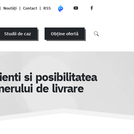
|
Noutăți
|
Contact
|
RSS
Studii de caz
Obține ofertă
nti si posibilitatea
erului de livrare