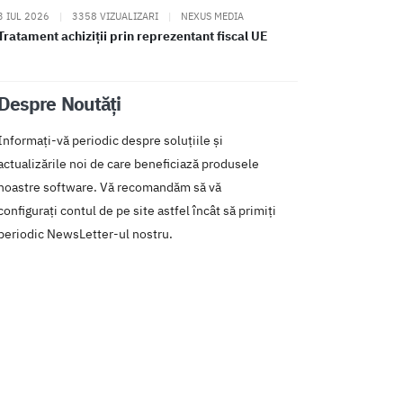
3 IUL 2026
|
3358 VIZUALIZARI
|
NEXUS MEDIA
Tratament achiziții prin reprezentant fiscal UE
Despre Noutăți
Informați-vă periodic despre soluțiile și
actualizările noi de care beneficiază produsele
noastre software. Vă recomandăm să vă
configurați contul de pe site astfel încât să primiți
periodic NewsLetter-ul nostru.