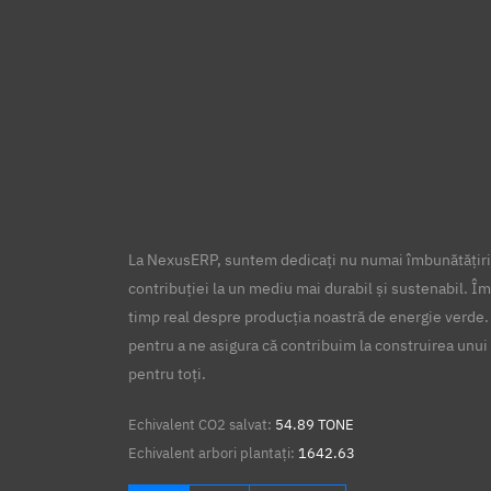
La NexusERP, suntem dedicați nu numai îmbunătățirii
contribuției la un mediu mai durabil și sustenabil. Îm
timp real despre producția noastră de energie verde.
pentru a ne asigura că contribuim la construirea unui 
pentru toți.
Echivalent CO2 salvat:
54.89 TONE
Echivalent arbori plantați:
1642.63