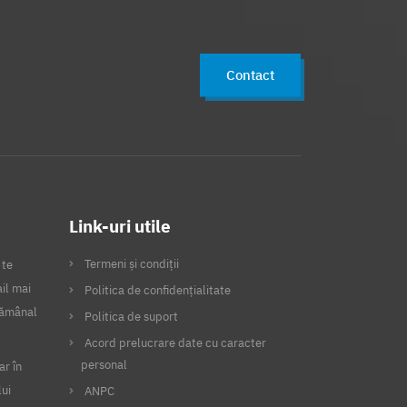
Contact
Link-uri utile
Termeni și condiții
 te
il mai
Politica de confidențialitate
ptămânal
Politica de suport
Acord prelucrare date cu caracter
personal
ar în
lui
ANPC