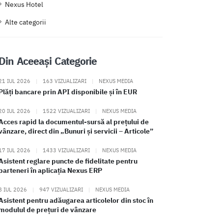
Nexus Hotel
Alte categorii
Din Aceeași Categorie
21 IUL 2026
|
163 VIZUALIZARI
|
NEXUS MEDIA
Plăți bancare prin API disponibile și în EUR
20 IUL 2026
|
1522 VIZUALIZARI
|
NEXUS MEDIA
Acces rapid la documentul-sursă al prețului de
vânzare, direct din „Bunuri și servicii – Articole”
17 IUL 2026
|
1433 VIZUALIZARI
|
NEXUS MEDIA
Asistent reglare puncte de fidelitate pentru
parteneri în aplicația Nexus ERP
8 IUL 2026
|
947 VIZUALIZARI
|
NEXUS MEDIA
Asistent pentru adăugarea articolelor din stoc în
modulul de prețuri de vânzare