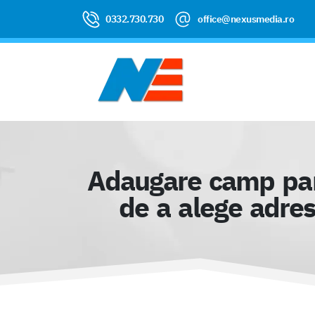
0332.730.730
office@nexusmedia.ro
Adaugare camp parte
de a alege adres