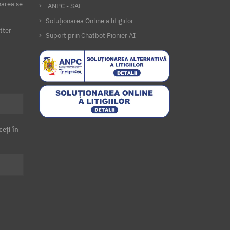
narea se
ANPC - SAL
Soluționarea Online a litigiilor
tter-
Suport prin Chatbot Pionier AI
ceți în