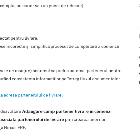
 exemplu, un curier sau un punct de ridicare).
ectat pentru livrare.
se incorecte și simplifică procesul de completare a comenzii.
vize de însoțire) sistemul va prelua automat partenerul pentru
igurând consistența informațiilor pe întreg fluxul documentelor.
la adresa partenerului de livrare
.
e dezvoltare
Adaugare camp partener livrare in comenzi
 asociata partenerului de livrare
prin crearea unei noi
nţa Nexus ERP.