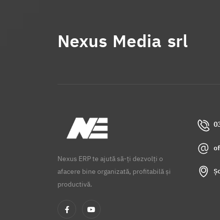
Nexus Media srl
0
o
Nexus ERP te ajută să-ți dezvolți o
Șo
afacere bine organizată, profitabilă și
productivă.