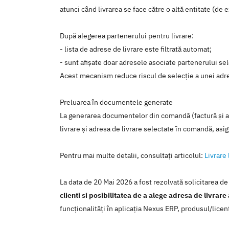
atunci când livrarea se face către o altă entitate (de
După alegerea partenerului pentru livrare:
- lista de adrese de livrare este filtrată automat;
- sunt afișate doar adresele asociate partenerului sel
Acest mecanism reduce riscul de selecție a unei adre
Preluarea în documentele generate
La generarea documentelor din comandă (factură și a
livrare și adresa de livrare selectate în comandă, as
Pentru mai multe detalii, consultaţi articolul:
Livrare 
La data de 20 Mai 2026 a fost rezolvată solicitarea d
clienti si posibilitatea de a alege adresa de livrare
funcţionalităţi în aplicaţia Nexus ERP, produsul/lice