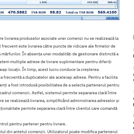
care livrarea produselor asociate unei comenzi nu se realizează la
nit frecvent este livrarea către puncte de ridicare ale firmelor de
ia mărfurilor. În absența unei modalități de gestionare distinctă a
 sistem multiple adrese de livrare suplimentare pentru diferiți
leași locații. În timp, acest lucru conduce la creșterea
a frecventă a duplicatelor ale aceleiași adrese. Pentru a facilita
nți a fost introdusă posibilitatea de a selecta partenerul pentru
n cadrul comenzii. Astfel, sistemul permite separarea clară între
re se realizează livrarea, simplificând administrarea adreselor și
ionalitate permite separarea clară între clientul care comandă
ntrol pentru partener pentru livrare.
ul din antetul comenzii. Utilizatorul poate modifica partenerul