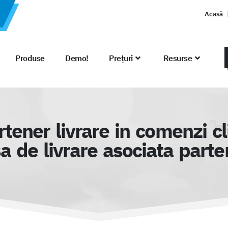
Acasă
Produse
Demo!
Prețuri
Resurse
ner livrare in comenzi clie
a de livrare asociata parten