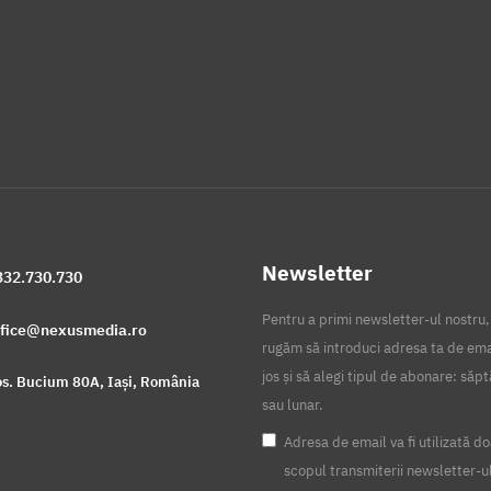
Newsletter
332.730.730
Pentru a primi newsletter-ul nostru,
ffice@nexusmedia.ro
rugăm să introduci adresa ta de ema
jos și să alegi tipul de abonare: să
s. Bucium 80A, Iași, România
sau lunar.
Adresa de email va fi utilizată do
scopul transmiterii newsletter-u