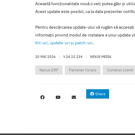
Această funcţionalitate nouă o veţi putea găsi şi util
Acest update este posibil, ca la data prezentei notific
Pentru descărcarea update-ului vă rugăm să accesaţi
informaţii privind modul de instalare a unui update vă
Kit-uri, update-uri şi patch-uri
.
20 MAI 2026
|
V.24.15.234
|
NEXUS MEDIA
Nexus ERP
Partener livrare
Comenzi clienti
Share