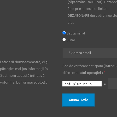
(săptămânal sau lunar). Dezabo
face prin accesarea linkului
DEZABONARE din cadrul newsle
ului.
Săptămânal
Lunar
 afacerii dumneavoastră, ci și
Cod de verificare antispam (
introdu
părtășim mai jos informații în
cifre rezultatul operației
)
*
 Susținem această inițiativă
viitor mai bun și mai ecologic
=
ABONAȚI-VĂ!