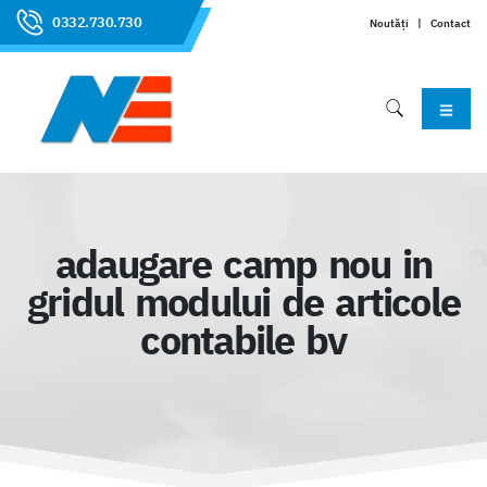
0332.730.730
Noutăți
|
Contact
adaugare camp nou in
gridul modului de articole
contabile bv