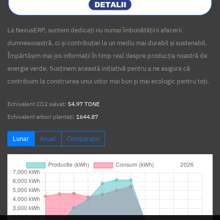
La NexusERP, suntem dedicați nu numai îmbunătățirii afacerii
dumneavoastră, ci și contribuției la un mediu mai durabil și sustenabil.
Împărtășim mai jos informații în timp real despre producția noastră de
energie verde. Susținem această inițiativă pentru a ne asigura că
contribuim la construirea unui viitor mai bun și mai ecologic pentru toți.
Echivalent CO2 salvat:
54.97 TONE
Echivalent arbori plantați:
1644.87
Lunar
Anual
Comparativ