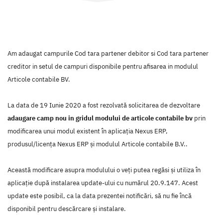
Am adaugat campurile Cod tara partener debitor si Cod tara partener
creditor in setul de campuri disponibile pentru afisarea in modulul
Articole contabile BV.
La data de 19 Iunie 2020 a fost rezolvată solicitarea de dezvoltare
adaugare camp nou in gridul modului de articole contabile bv
prin
modificarea unui modul existent în aplicaţia Nexus ERP,
produsul/licenţa Nexus ERP şi modulul Articole contabile B.V..
Această modificare asupra modulului o veţi putea regăsi şi utiliza în
aplicaţie după instalarea update-ului cu numărul 20.9.147. Acest
update este posibil, ca la data prezentei notificări, să nu fie încă
disponibil pentru descărcare şi instalare.