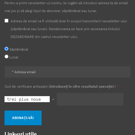
Pentru a primi newsletter-ul nostru, te rugăm să introduci adresa ta de email
mai jos și să alegi tipul de abonare: săptămânal sau lunar.
Adresa de email va fi utilizată doar în scopul transmiterii newsletter-ului
(săptămânal sau lunar). Dezabonarea se face prin accesarea linkului
DEZABONARE din cadrul newsletter-ului.
Săptămânal
Lunar
Cod de verificare antispam (
introduceți în cifre rezultatul operației
)
*
=
ABONAȚI-VĂ!
Link-uri utile