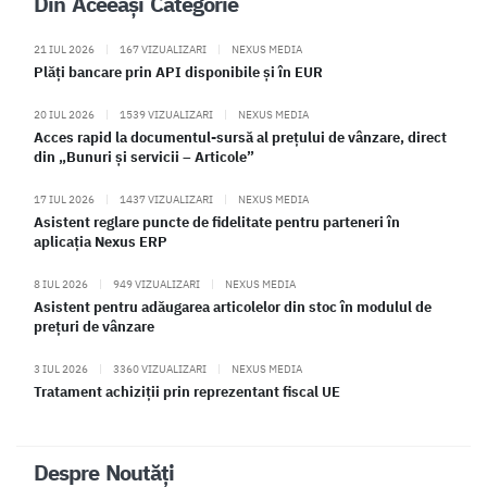
Din Aceeași Categorie
21 IUL 2026
|
167 VIZUALIZARI
|
NEXUS MEDIA
Plăți bancare prin API disponibile și în EUR
20 IUL 2026
|
1539 VIZUALIZARI
|
NEXUS MEDIA
Acces rapid la documentul-sursă al prețului de vânzare, direct
din „Bunuri și servicii – Articole”
17 IUL 2026
|
1437 VIZUALIZARI
|
NEXUS MEDIA
Asistent reglare puncte de fidelitate pentru parteneri în
aplicația Nexus ERP
8 IUL 2026
|
949 VIZUALIZARI
|
NEXUS MEDIA
Asistent pentru adăugarea articolelor din stoc în modulul de
prețuri de vânzare
3 IUL 2026
|
3360 VIZUALIZARI
|
NEXUS MEDIA
Tratament achiziții prin reprezentant fiscal UE
Despre Noutăți