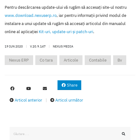
Pentru descărcarea update-ului vă rugăm să accesaţi site-ul nostru
www.download.nexuserp.ro
, iar pentru informaţii privind modul de
instalare a unui update vă rugăm să accesaţi articolul din manualul
online al aplicaţiei
Kit-uri, update-uri şi patch-uri
.
19 IUN 2020
|
V.20.9.147
|
NEXUS MEDIA
Nexus ERP
Co tara
Articole
Contabile
Bv
Share
Articol anterior
|
Articol următor