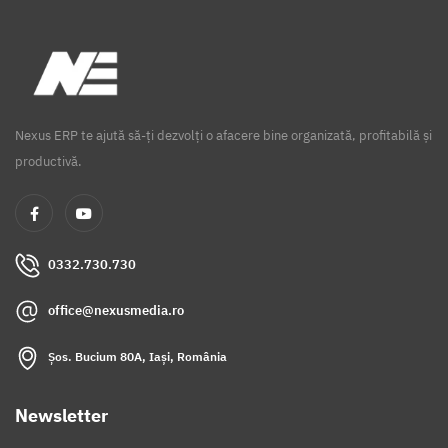
Nexus ERP te ajută să-ți dezvolți o afacere bine organizată, profitabilă și
productivă.
0332.730.730
office@nexusmedia.ro
Șos. Bucium 80A, Iași, România
Newsletter