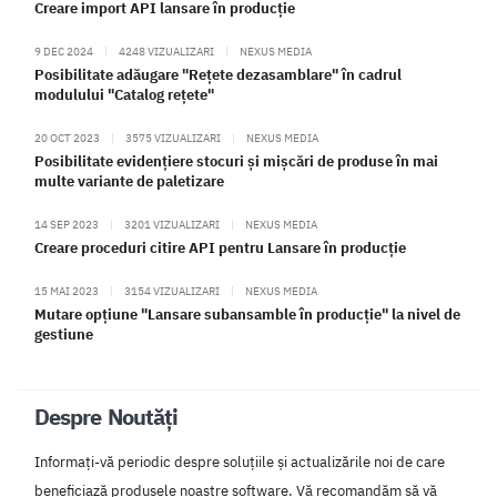
Creare import API lansare în producție
9 DEC 2024
|
4248 VIZUALIZARI
|
NEXUS MEDIA
Posibilitate adăugare "Rețete dezasamblare" în cadrul
modulului "Catalog rețete"
20 OCT 2023
|
3575 VIZUALIZARI
|
NEXUS MEDIA
Posibilitate evidențiere stocuri și mișcări de produse în mai
multe variante de paletizare
14 SEP 2023
|
3201 VIZUALIZARI
|
NEXUS MEDIA
Creare proceduri citire API pentru Lansare în producție
15 MAI 2023
|
3154 VIZUALIZARI
|
NEXUS MEDIA
Mutare opțiune "Lansare subansamble în producție" la nivel de
gestiune
Despre Noutăți
Informați-vă periodic despre soluțiile și actualizările noi de care
beneficiază produsele noastre software. Vă recomandăm să vă