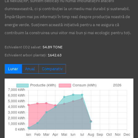
La NexusERP, suntem dedicați nu numai îmbunătățirii afacerii
dumneavoastră, ci și contribuției la un mediu mai durabil și sustenabil.
Împărtășim mai jos informații în timp real despre producția noastră de
energie verde. Susținem această inițiativă pentru a ne asigura că
contribuim la construirea unui viitor mai bun și mai ecologic pentru toți.
Echivalent CO2 salvat:
54.89 TONE
Echivalent arbori plantați:
1642.63
Lunar
Anual
Comparativ