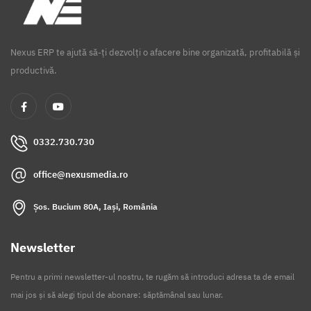
Nexus ERP te ajută să-ți dezvolți o afacere bine organizată, profitabilă și
productivă.
0332.730.730
office@nexusmedia.ro
Șos. Bucium 80A, Iași, România
Newsletter
Pentru a primi newsletter-ul nostru, te rugăm să introduci adresa ta de email
mai jos și să alegi tipul de abonare: săptămânal sau lunar.