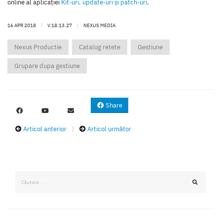
online al aplicaţiei
Kit-uri, update-uri şi patch-uri
.
16 APR 2018
|
V.18.13.27
|
NEXUS MEDIA
Nexus Productie
Catalog retete
Gestiune
Grupare dupa gestiune
Share
Articol anterior
|
Articol următor