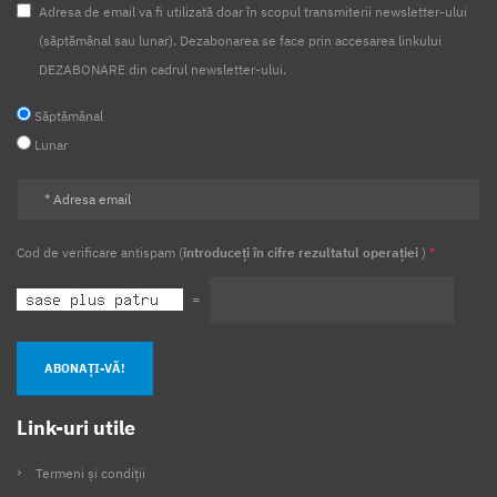
Adresa de email va fi utilizată doar în scopul transmiterii newsletter-ului
(săptămânal sau lunar). Dezabonarea se face prin accesarea linkului
DEZABONARE din cadrul newsletter-ului.
Săptămânal
Lunar
Cod de verificare antispam (
introduceți în cifre rezultatul operației
)
*
=
ABONAȚI-VĂ!
Link-uri utile
Termeni și condiții