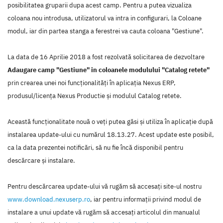
posibilitatea gruparii dupa acest camp. Pentru a putea vizualiza
coloana nou introdusa, utilizatorul va intra in configurari, la Coloane
modul, iar din partea stanga a ferestrei va cauta coloana "Gestiune".
La data de 16 Aprilie 2018 a fost rezolvată solicitarea de dezvoltare
Adaugare camp "Gestiune" in coloanele modulului "Catalog retete"
prin crearea unei noi funcţionalităţi în aplicaţia Nexus ERP,
produsul/licenţa Nexus Productie şi modulul Catalog retete.
Această funcţionalitate nouă o veţi putea găsi şi utiliza în aplicaţie după
instalarea update-ului cu numărul 18.13.27. Acest update este posibil,
ca la data prezentei notificări, să nu fie încă disponibil pentru
descărcare şi instalare.
Pentru descărcarea update-ului vă rugăm să accesaţi site-ul nostru
www.download.nexuserp.ro
, iar pentru informaţii privind modul de
instalare a unui update vă rugăm să accesaţi articolul din manualul