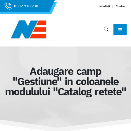
0332.730.730
Noutăți
|
Contact
Adaugare camp
"Gestiune" in coloanele
modulului "Catalog retete"