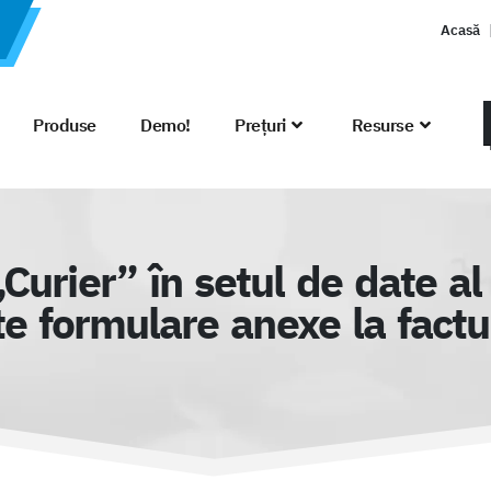
Acasă
Produse
Demo!
Prețuri
Resurse
urier” în setul de date al 
te formulare anexe la factu