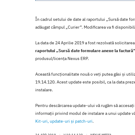
În cadrul setului de date al raportului „Sursă date fo
adăugat câmpul „Curier”. Modificarea va fi disponibi
La data de 24 Aprilie 2019 a fost rezolvată solicitare
raportului „Sursă date formulare anexe la factură
produsul/licenţa Nexus ERP.
Această funcţionalitate nouă o veţi putea găsi şi util
19.14.120. Acest update este posibil, ca la data prezen
instalare.
Pentru descărcarea update-ului vă rugăm să accesaţi
informaţii privind modul de instalare a unui update vă
Kit-uri, update-uri şi patch-uri
.
24 APR 2019
|
V.19.14.120
|
NEXUS MEDIA