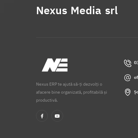
Nexus Media srl
0
o
Nexus ERP te ajută să-ți dezvolți o
Șo
afacere bine organizată, profitabilă și
productivă.