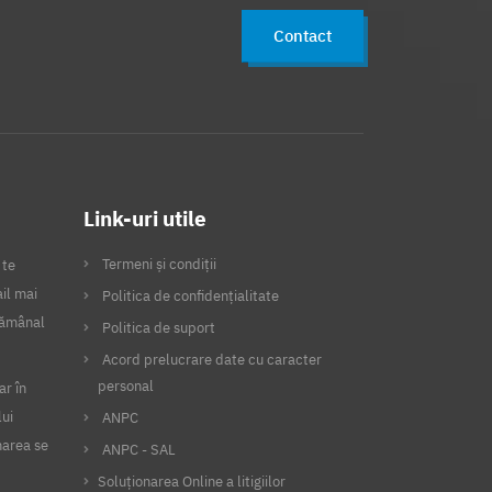
Contact
Link-uri utile
Termeni și condiții
 te
il mai
Politica de confidențialitate
ptămânal
Politica de suport
Acord prelucrare date cu caracter
personal
ar în
lui
ANPC
narea se
ANPC - SAL
Soluționarea Online a litigiilor