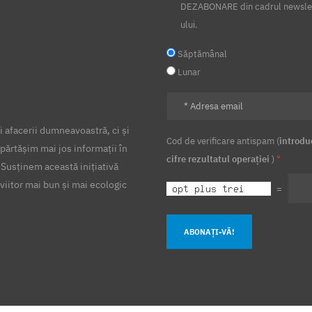
DEZABONARE din cadrul newsle
ului.
Săptămânal
Lunar
 afacerii dumneavoastră, ci și
Cod de verificare antispam (
introdu
părtășim mai jos informații în
cifre rezultatul operației
)
*
 Susținem această inițiativă
viitor mai bun și mai ecologic
=
ABONAȚI-VĂ!