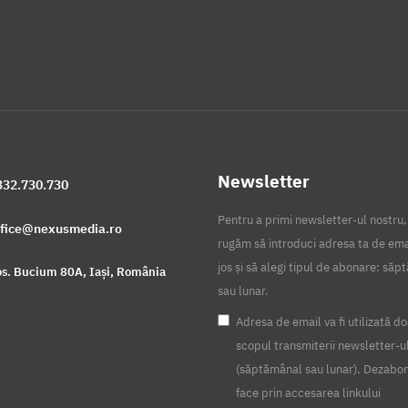
Newsletter
332.730.730
Pentru a primi newsletter-ul nostru,
ffice@nexusmedia.ro
rugăm să introduci adresa ta de ema
jos și să alegi tipul de abonare: să
s. Bucium 80A, Iași, România
sau lunar.
Adresa de email va fi utilizată do
scopul transmiterii newsletter-u
(săptămânal sau lunar). Dezabo
face prin accesarea linkului