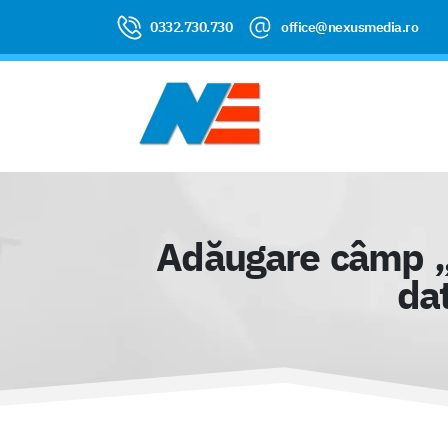
0332.730.730
office@nexusmedia.ro
Adăugare câmp „C
da