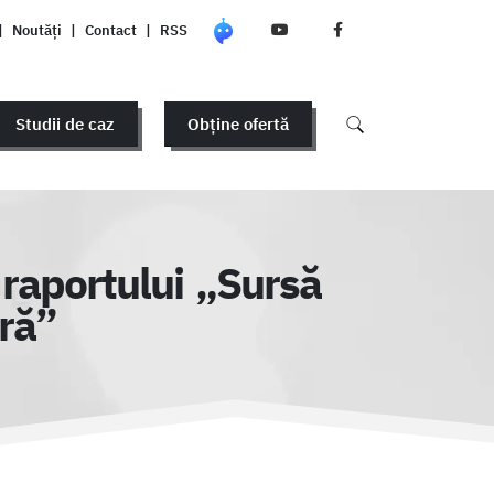
|
Noutăți
|
Contact
|
RSS
Studii de caz
Obține ofertă
raportului „Sursă
ră”