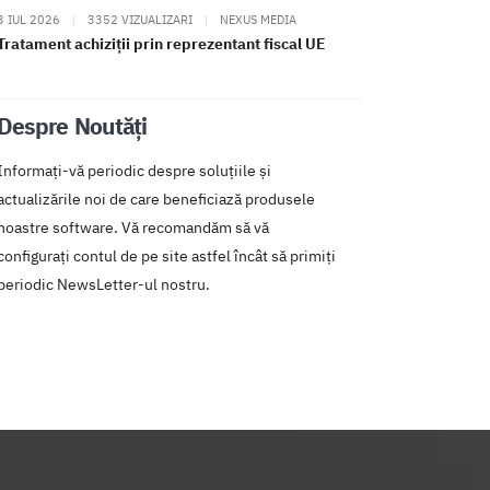
3 IUL 2026
|
3352 VIZUALIZARI
|
NEXUS MEDIA
Tratament achiziții prin reprezentant fiscal UE
Despre Noutăți
Informați-vă periodic despre soluțiile și
actualizările noi de care beneficiază produsele
noastre software. Vă recomandăm să vă
configurați contul de pe site astfel încât să primiți
periodic NewsLetter-ul nostru.