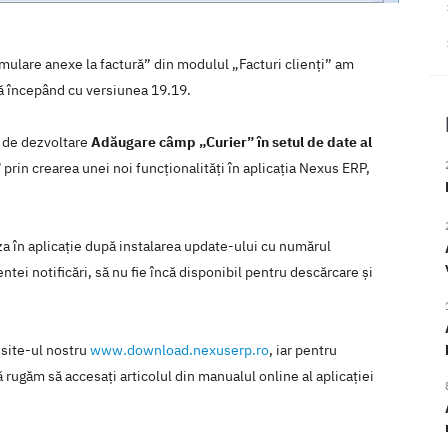
rmulare anexe la factură” din modulul „Facturi clienți” am
lă începând cu versiunea 19.19.
a de dezvoltare
Adăugare câmp „Curier” în setul de date al
”
prin crearea unei noi funcţionalităţi în aplicaţia Nexus ERP,
iza în aplicaţie după instalarea update-ului cu numărul
tei notificări, să nu fie încă disponibil pentru descărcare şi
 site-ul nostru
www.download.nexuserp.ro
, iar pentru
 rugăm să accesaţi articolul din manualul online al aplicaţiei