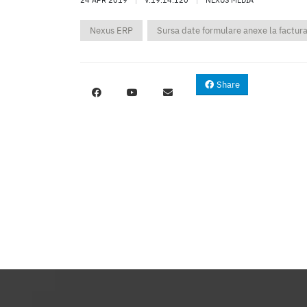
Nexus ERP
Sursa date formulare anexe la factur
Share