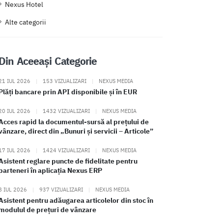
Nexus Hotel
Alte categorii
Din Aceeași Categorie
21 IUL 2026
|
153 VIZUALIZARI
|
NEXUS MEDIA
Plăți bancare prin API disponibile și în EUR
20 IUL 2026
|
1432 VIZUALIZARI
|
NEXUS MEDIA
Acces rapid la documentul-sursă al prețului de
vânzare, direct din „Bunuri și servicii – Articole”
17 IUL 2026
|
1424 VIZUALIZARI
|
NEXUS MEDIA
Asistent reglare puncte de fidelitate pentru
parteneri în aplicația Nexus ERP
8 IUL 2026
|
937 VIZUALIZARI
|
NEXUS MEDIA
Asistent pentru adăugarea articolelor din stoc în
modulul de prețuri de vânzare