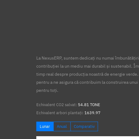
La NexusERP, suntem dedicați nu numai îmbunătățirii
contribuției la un mediu mai durabil și sustenabil. Îm
timp real despre producția noastră de energie verde.
pentru a ne asigura că contribuim la construirea unui 
pentru toți.
Echivalent CO2 salvat:
54.81 TONE
Echivalent arbori plantați:
1639.97
Lunar
Anual
Comparativ