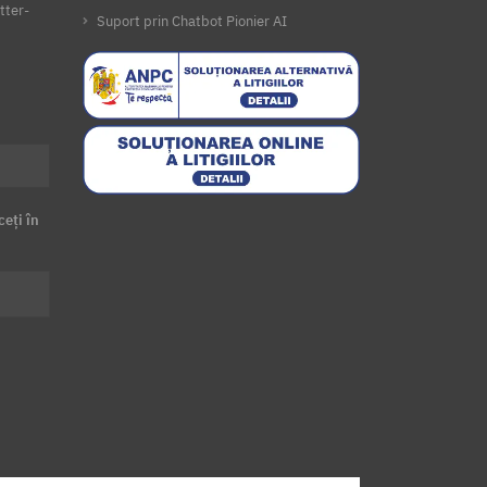
tter-
Suport prin Chatbot Pionier AI
ceți în