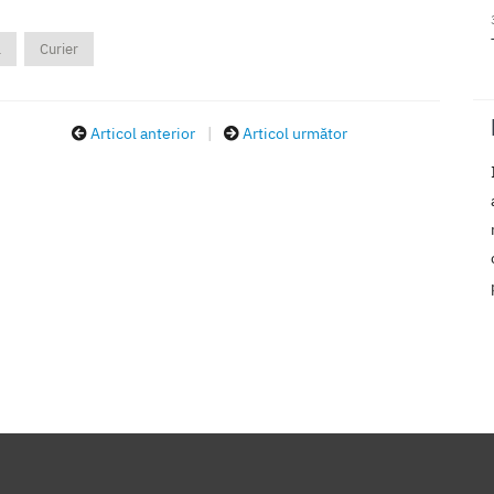
a
Curier
Articol anterior
|
Articol următor