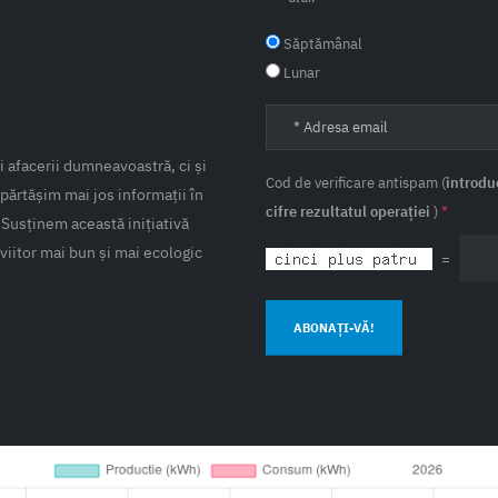
Săptămânal
Lunar
 afacerii dumneavoastră, ci și
Cod de verificare antispam (
introdu
părtășim mai jos informații în
cifre rezultatul operației
)
*
 Susținem această inițiativă
viitor mai bun și mai ecologic
=
ABONAȚI-VĂ!