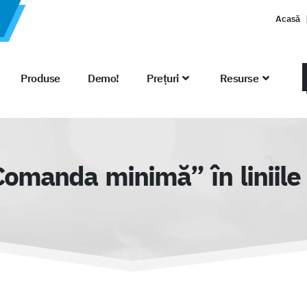
Acasă
Produse
Demo!
Prețuri
Resurse
anda minimă” în liniile o