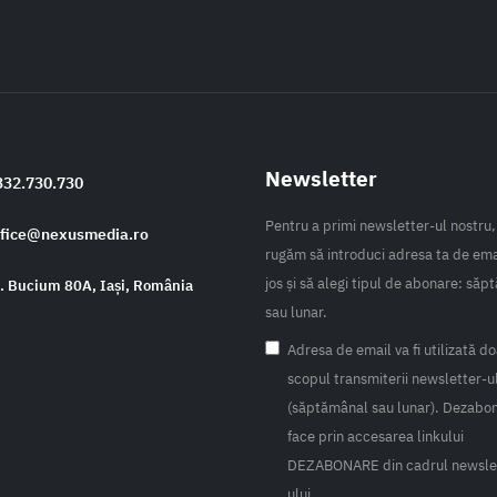
Newsletter
332.730.730
Pentru a primi newsletter-ul nostru,
ffice@nexusmedia.ro
rugăm să introduci adresa ta de ema
jos și să alegi tipul de abonare: să
s. Bucium 80A, Iași, România
sau lunar.
Adresa de email va fi utilizată do
scopul transmiterii newsletter-u
(săptămânal sau lunar). Dezabo
face prin accesarea linkului
DEZABONARE din cadrul newsle
ului.