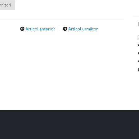
rnizori
Articol anterior
|
Articol următor