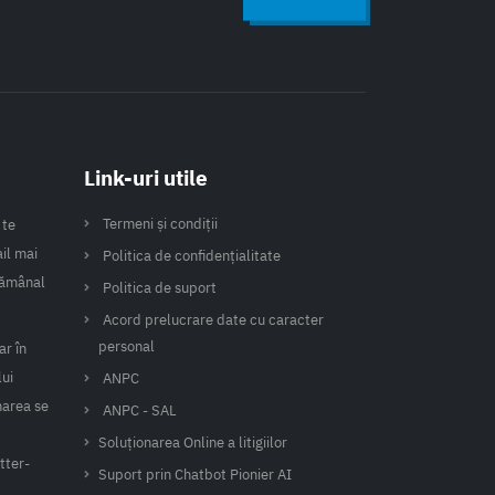
Link-uri utile
Termeni și condiții
 te
il mai
Politica de confidențialitate
ptămânal
Politica de suport
Acord prelucrare date cu caracter
personal
ar în
lui
ANPC
narea se
ANPC - SAL
Soluționarea Online a litigiilor
tter-
Suport prin Chatbot Pionier AI