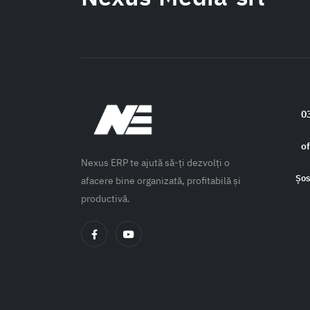
0
o
Nexus ERP te ajută să-ți dezvolți o
Șo
afacere bine organizată, profitabilă și
productivă.