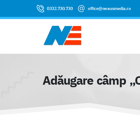
0332.730.730
office@nexusmedia.ro
Adăugare câmp „Com