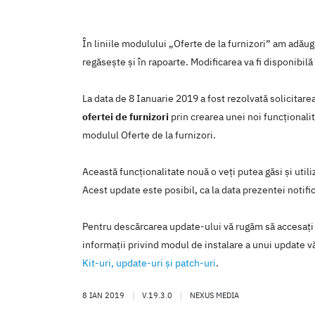
În liniile modulului „Oferte de la furnizori” am a
regăsește și în rapoarte. Modificarea va fi disponibi
La data de 8 Ianuarie 2019 a fost rezolvată solicitar
ofertei de furnizori
prin crearea unei noi funcţionali
modulul Oferte de la furnizori.
Această funcţionalitate nouă o veţi putea găsi şi util
Acest update este posibil, ca la data prezentei notific
Pentru descărcarea update-ului vă rugăm să accesaţi
informaţii privind modul de instalare a unui update vă
Kit-uri, update-uri şi patch-uri
.
8 IAN 2019
|
V.19.3.0
|
NEXUS MEDIA