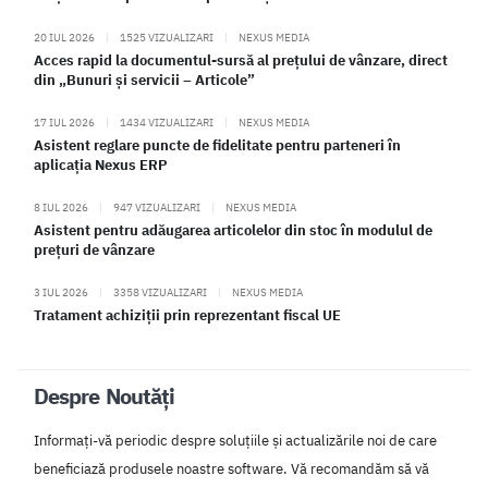
20 IUL 2026
|
1525 VIZUALIZARI
|
NEXUS MEDIA
Acces rapid la documentul-sursă al prețului de vânzare, direct
din „Bunuri și servicii – Articole”
17 IUL 2026
|
1434 VIZUALIZARI
|
NEXUS MEDIA
Asistent reglare puncte de fidelitate pentru parteneri în
aplicația Nexus ERP
8 IUL 2026
|
947 VIZUALIZARI
|
NEXUS MEDIA
Asistent pentru adăugarea articolelor din stoc în modulul de
prețuri de vânzare
3 IUL 2026
|
3358 VIZUALIZARI
|
NEXUS MEDIA
Tratament achiziții prin reprezentant fiscal UE
Despre Noutăți
Informați-vă periodic despre soluțiile și actualizările noi de care
beneficiază produsele noastre software. Vă recomandăm să vă