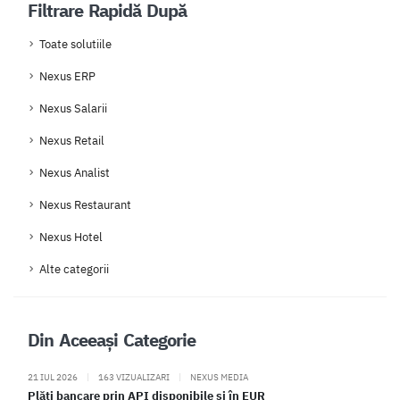
Filtrare Rapidă După
Toate solutiile
Nexus ERP
Nexus Salarii
Nexus Retail
Nexus Analist
Nexus Restaurant
Nexus Hotel
Alte categorii
Din Aceeași Categorie
21 IUL 2026
|
163 VIZUALIZARI
|
NEXUS MEDIA
Plăți bancare prin API disponibile și în EUR