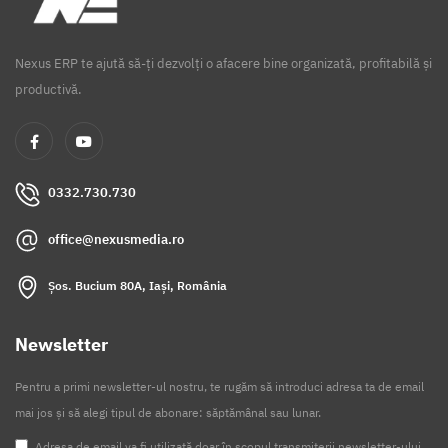
Nexus ERP te ajută să-ți dezvolți o afacere bine organizată, profitabilă și
productivă.
0332.730.730
office@nexusmedia.ro
Șos. Bucium 80A, Iași, România
Newsletter
Pentru a primi newsletter-ul nostru, te rugăm să introduci adresa ta de email
mai jos și să alegi tipul de abonare: săptămânal sau lunar.
Adresa de email va fi utilizată doar în scopul transmiterii newsletter-ului