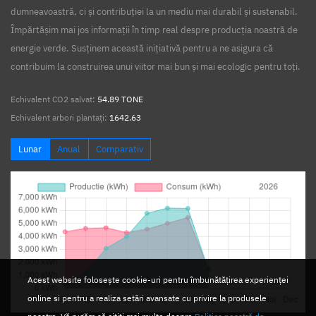
dumneavoastră, ci și contribuției la un mediu mai durabil și sustenabil.
Împărtășim mai jos informații în timp real despre producția noastră de
energie verde. Susținem această inițiativă pentru a ne asigura că
contribuim la construirea unui viitor mai bun și mai ecologic pentru toți.
Echivalent CO2 salvat:
54.89 TONE
Echivalent arbori plantați:
1642.63
Lunar
Anual
Comparativ
Acest website folosește cookie-uri pentru îmbunătățirea experienței
online si pentru a realiza setări avansate cu privire la produsele