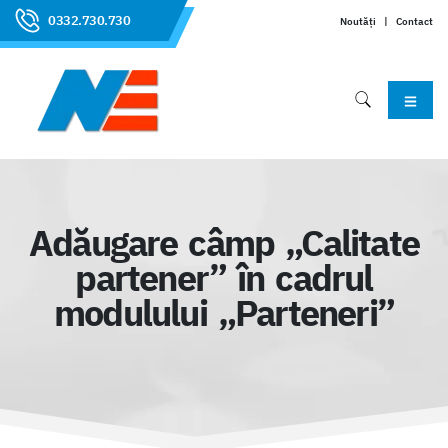
0332.730.730
Noutăți
|
Contact
Adăugare câmp „Calitate
partener” în cadrul
modulului „Parteneri”