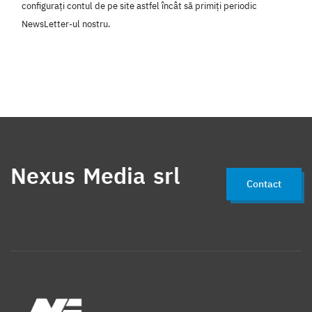
configurați contul de pe site astfel încât să primiți periodic
NewsLetter-ul nostru.
Nexus Media srl
Contact