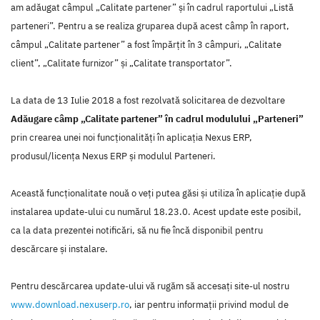
am adăugat câmpul „Calitate partener” și în cadrul raportului „Listă
parteneri”. Pentru a se realiza gruparea după acest câmp în raport,
câmpul „Calitate partener” a fost împărțit în 3 câmpuri, „Calitate
client”, „Calitate furnizor” și „Calitate transportator”.
La data de 13 Iulie 2018 a fost rezolvată solicitarea de dezvoltare
Adăugare câmp „Calitate partener” în cadrul modulului „Parteneri”
prin crearea unei noi funcţionalităţi în aplicaţia Nexus ERP,
produsul/licenţa Nexus ERP şi modulul Parteneri.
Această funcţionalitate nouă o veţi putea găsi şi utiliza în aplicaţie după
instalarea update-ului cu numărul 18.23.0. Acest update este posibil,
ca la data prezentei notificări, să nu fie încă disponibil pentru
descărcare şi instalare.
Pentru descărcarea update-ului vă rugăm să accesaţi site-ul nostru
www.download.nexuserp.ro
, iar pentru informaţii privind modul de