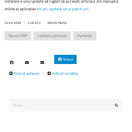
instalare a unui update vă rugăm să accesaţi articolul din manualul
online al aplicaţiei
Kit-uri, update-uri şi patch-uri
.
13 IUL 2018
|
V.18.23.0
|
NEXUS MEDIA
Nexus ERP
Calitate partener
Partener
Share
Articol anterior
|
Articol următor