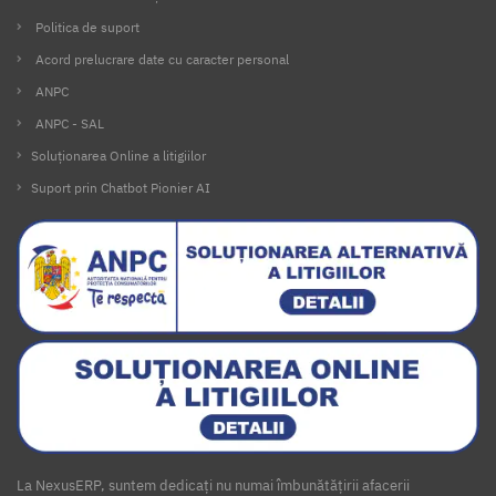
Politica de suport
Acord prelucrare date cu caracter personal
ANPC
ANPC - SAL
Soluționarea Online a litigiilor
Suport prin Chatbot Pionier AI
La NexusERP, suntem dedicați nu numai îmbunătățirii afacerii