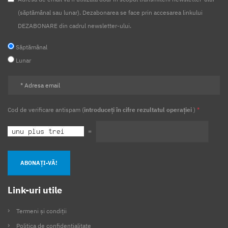
(săptămânal sau lunar). Dezabonarea se face prin accesarea linkului
DEZABONARE din cadrul newsletter-ului.
Săptămânal
Lunar
Cod de verificare antispam (
introduceți în cifre rezultatul operației
)
*
=
ABONAȚI-VĂ!
Link-uri utile
Termeni și condiții
Politica de confidențialitate