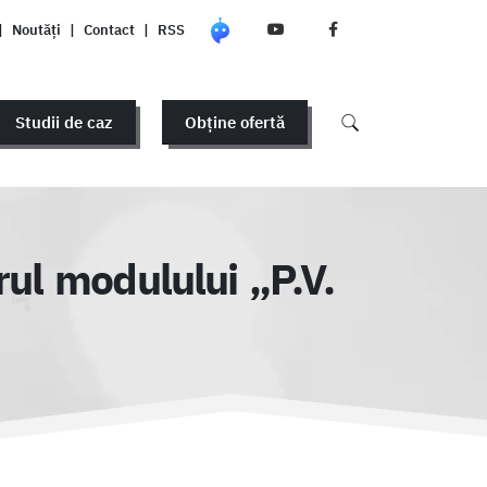
|
Noutăți
|
Contact
|
RSS
Studii de caz
Obține ofertă
ul modulului „P.V.