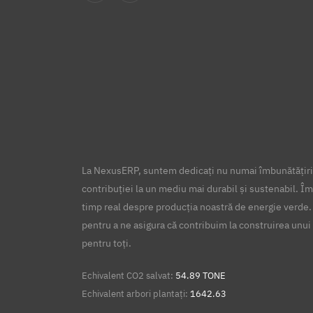
La NexusERP, suntem dedicați nu numai îmbunătățirii
contribuției la un mediu mai durabil și sustenabil. Îm
timp real despre producția noastră de energie verde.
pentru a ne asigura că contribuim la construirea unui 
pentru toți.
Echivalent CO2 salvat:
54.89 TONE
Echivalent arbori plantați:
1642.63