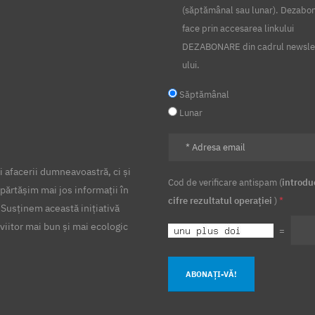
(săptămânal sau lunar). Dezabo
face prin accesarea linkului
DEZABONARE din cadrul newsle
ului.
Săptămânal
Lunar
 afacerii dumneavoastră, ci și
Cod de verificare antispam (
introdu
părtășim mai jos informații în
cifre rezultatul operației
)
*
 Susținem această inițiativă
viitor mai bun și mai ecologic
=
ABONAȚI-VĂ!