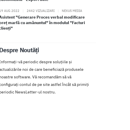
19 AUG 2022
|
2442 VIZUALIZARI
|
NEXUS MEDIA
Asistent "Generare Proces verbal modificare
preț marfă cu amănuntul" în modulul "Facturi
clienți"
Despre Noutăți
Informați-vă periodic despre soluțiile și
actualizările noi de care beneficiază produsele
noastre software. Vă recomandăm să vă
configurați contul de pe site astfel încât să primiți
periodic NewsLetter-ul nostru.