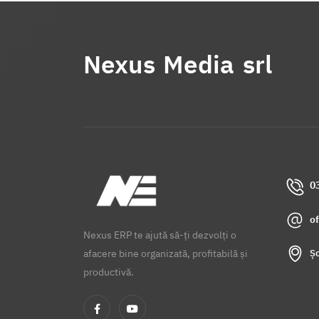
Nexus Media srl
0
o
Nexus ERP te ajută să-ți dezvolți o
Șo
afacere bine organizată, profitabilă și
productivă.