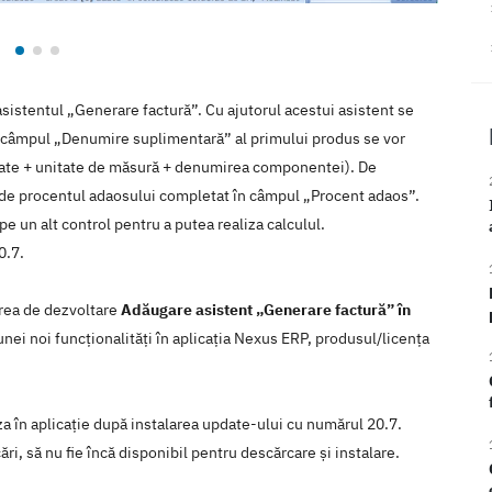
sistentul „Generare factură”. Cu ajutorul acestui asistent se
n câmpul „Denumire suplimentară” al primului produs se vor
itate + unitate de măsură + denumirea componentei). De
e de procentul adaosului completat în câmpul „Procent adaos”.
 un alt control pentru a putea realiza calculul.
0.7.
area de dezvoltare
Adăugare asistent „Generare factură” în
unei noi funcţionalităţi în aplicaţia Nexus ERP, produsul/licenţa
iza în aplicaţie după instalarea update-ului cu numărul 20.7.
ări, să nu fie încă disponibil pentru descărcare şi instalare.