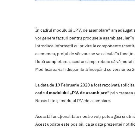
În cadrul modulului „P.V. de asamblare” am adăugat a
vor genera facturi pentru produsele asamblate, iar î
introduce informații cu privire la componente (cant
asemenea, prețul de vânzare se va calcula în funcți
După completarea acestui câmp trebuie să vă mutați pe
Modificarea va fi disponibilă începând cu versiunea 2
La data de 19 Februarie 2020 a fost rezolvată solicit
cadrul modulului „P.V. de asamblare”
prin crearea 
Nexus Lite şi modulul P.V. de asamblare.
Această funcţionalitate nouă o veţi putea găsi şi util
Acest update este posibil, ca la data prezentei notific