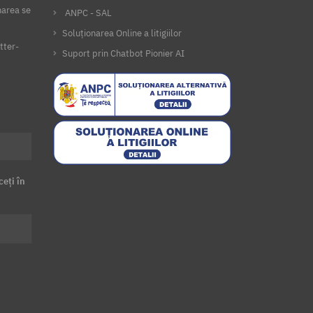
narea se
ANPC - SAL
Soluționarea Online a litigiilor
tter-
Suport prin Chatbot Pionier AI
ceți în