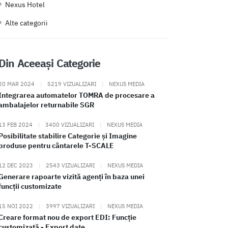
Nexus Hotel
Alte categorii
Din Aceeași Categorie
20 MAR 2024
|
5219 VIZUALIZARI
|
NEXUS MEDIA
Integrarea automatelor TOMRA de procesare a
ambalajelor returnabile SGR
13 FEB 2024
|
3400 VIZUALIZARI
|
NEXUS MEDIA
Posibilitate stabilire Categorie și Imagine
produse pentru cântarele T-SCALE
12 DEC 2023
|
2543 VIZUALIZARI
|
NEXUS MEDIA
Generare rapoarte vizită agenți în baza unei
funcții customizate
15 NOI 2022
|
3997 VIZUALIZARI
|
NEXUS MEDIA
Creare format nou de export EDI: Funcție
customizată - Export date