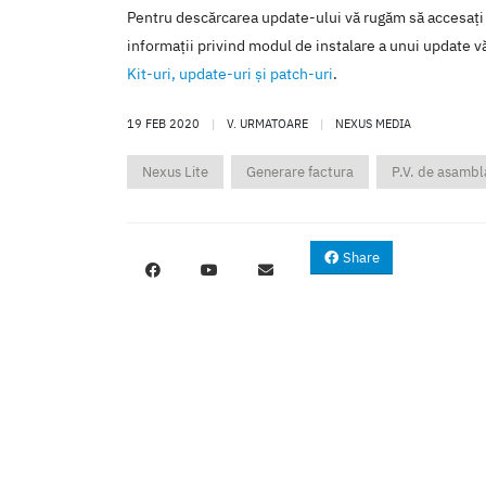
Pentru descărcarea update-ului vă rugăm să accesaţi
informaţii privind modul de instalare a unui update vă
Kit-uri, update-uri şi patch-uri
.
19 FEB 2020
|
V. URMATOARE
|
NEXUS MEDIA
Nexus Lite
Generare factura
P.V. de asambl
Share