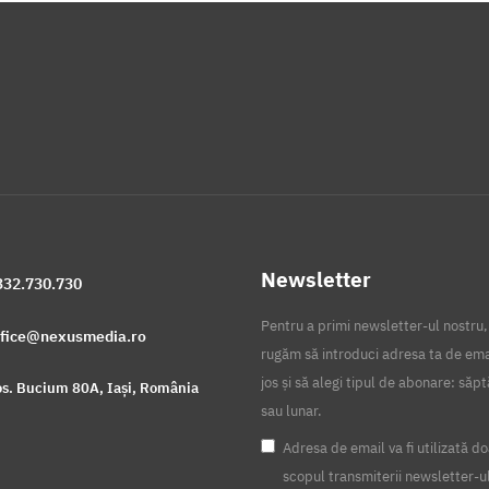
Newsletter
332.730.730
Pentru a primi newsletter-ul nostru,
ffice@nexusmedia.ro
rugăm să introduci adresa ta de ema
jos și să alegi tipul de abonare: să
s. Bucium 80A, Iași, România
sau lunar.
Adresa de email va fi utilizată do
scopul transmiterii newsletter-u