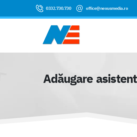
0332.730.730
office@nexusmedia.ro
Adăugare asistent