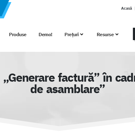
Acasă
Produse
Demo!
Prețuri
Resurse
 „Generare factură” în cadr
de asamblare”