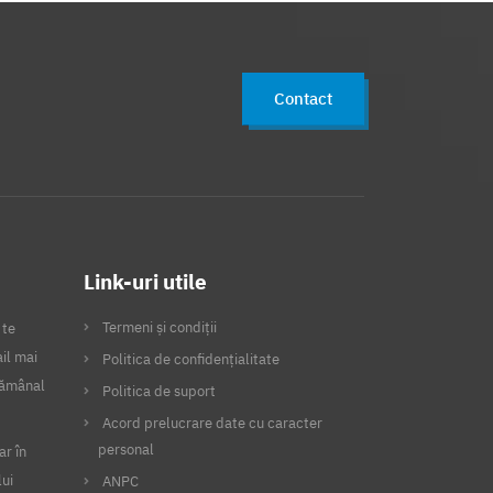
Contact
Link-uri utile
Termeni și condiții
 te
il mai
Politica de confidențialitate
ptămânal
Politica de suport
Acord prelucrare date cu caracter
personal
ar în
lui
ANPC