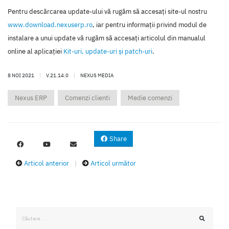
Pentru descărcarea update-ului vă rugăm să accesaţi site-ul nostru
www.download.nexuserp.ro
, iar pentru informaţii privind modul de
instalare a unui update vă rugăm să accesaţi articolul din manualul
online al aplicaţiei
Kit-uri, update-uri şi patch-uri
.
8 NOI 2021
|
V.21.14.0
|
NEXUS MEDIA
Nexus ERP
Comenzi clienti
Medie comenzi
Share
Articol anterior
|
Articol următor