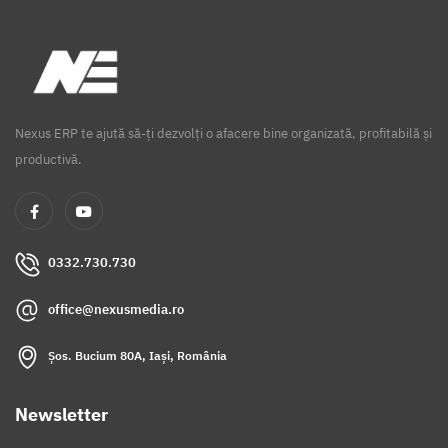
Nexus ERP te ajută să-ți dezvolți o afacere bine organizată, profitabilă și
productivă.
0332.730.730
office@nexusmedia.ro
Șos. Bucium 80A, Iași, România
Newsletter