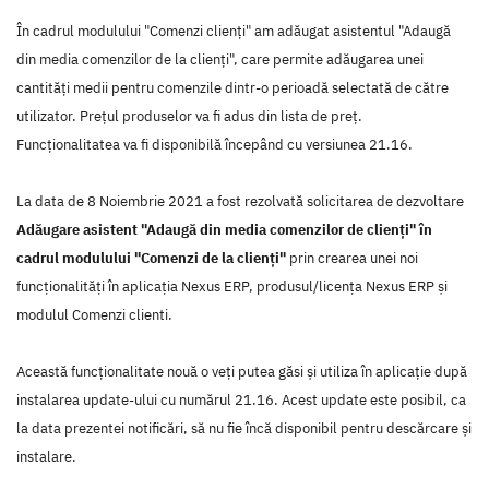
În cadrul modulului "Comenzi clienți" am adăugat asistentul "Adaugă
din media comenzilor de la clienți", care permite adăugarea unei
cantități medii pentru comenzile dintr-o perioadă selectată de către
utilizator. Prețul produselor va fi adus din lista de preț.
Funcționalitatea va fi disponibilă începând cu versiunea 21.16.
La data de 8 Noiembrie 2021 a fost rezolvată solicitarea de dezvoltare
Adăugare asistent "Adaugă din media comenzilor de clienți" în
cadrul modulului "Comenzi de la clienți"
prin crearea unei noi
funcţionalităţi în aplicaţia Nexus ERP, produsul/licenţa Nexus ERP şi
modulul Comenzi clienti.
Această funcţionalitate nouă o veţi putea găsi şi utiliza în aplicaţie după
instalarea update-ului cu numărul 21.16. Acest update este posibil, ca
la data prezentei notificări, să nu fie încă disponibil pentru descărcare şi
instalare.