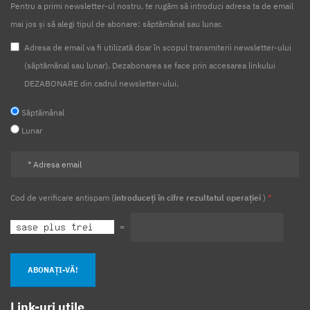
Pentru a primi newsletter-ul nostru, te rugăm să introduci adresa ta de email
mai jos și să alegi tipul de abonare: săptămânal sau lunar.
Adresa de email va fi utilizată doar în scopul transmiterii newsletter-ului
(săptămânal sau lunar). Dezabonarea se face prin accesarea linkului
DEZABONARE din cadrul newsletter-ului.
Săptămânal
Lunar
Cod de verificare antispam (
introduceți în cifre rezultatul operației
)
*
=
ABONAȚI-VĂ!
Link-uri utile