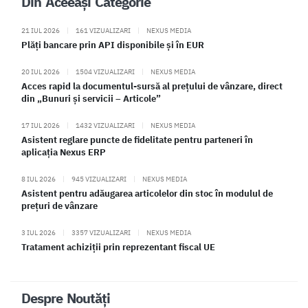
Din Aceeași Categorie
21 IUL 2026
|
161 VIZUALIZARI
|
NEXUS MEDIA
Plăți bancare prin API disponibile și în EUR
20 IUL 2026
|
1504 VIZUALIZARI
|
NEXUS MEDIA
Acces rapid la documentul-sursă al prețului de vânzare, direct
din „Bunuri și servicii – Articole”
17 IUL 2026
|
1432 VIZUALIZARI
|
NEXUS MEDIA
Asistent reglare puncte de fidelitate pentru parteneri în
aplicația Nexus ERP
8 IUL 2026
|
945 VIZUALIZARI
|
NEXUS MEDIA
Asistent pentru adăugarea articolelor din stoc în modulul de
prețuri de vânzare
3 IUL 2026
|
3357 VIZUALIZARI
|
NEXUS MEDIA
Tratament achiziții prin reprezentant fiscal UE
Despre Noutăți