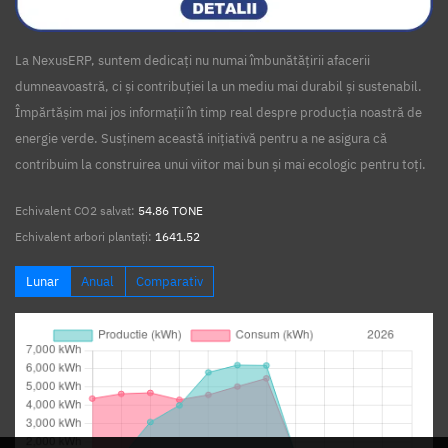
La NexusERP, suntem dedicați nu numai îmbunătățirii afacerii
dumneavoastră, ci și contribuției la un mediu mai durabil și sustenabil.
Împărtășim mai jos informații în timp real despre producția noastră de
energie verde. Susținem această inițiativă pentru a ne asigura că
contribuim la construirea unui viitor mai bun și mai ecologic pentru toți.
Echivalent CO2 salvat:
54.86 TONE
Echivalent arbori plantați:
1641.52
Lunar
Anual
Comparativ