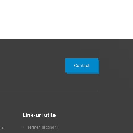
Contact
Link-uri utile
Termeni și condiții
 te