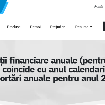
Acasă
Produse
Demo!
Prețuri
Resurse
ții financiare anuale (pentru
r coincide cu anul calendaris
ortări anuale pentru anul 