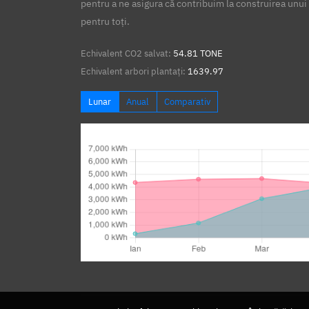
pentru a ne asigura că contribuim la construirea unui 
pentru toți.
Echivalent CO2 salvat:
54.81 TONE
Echivalent arbori plantați:
1639.97
Lunar
Anual
Comparativ