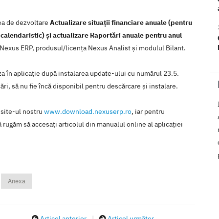
rea de dezvoltare
Actualizare situații financiare anuale (pentru
l calendaristic) și actualizare Raportări anuale pentru anul
ia Nexus ERP, produsul/licenţa Nexus Analist şi modulul Bilant.
iza în aplicaţie după instalarea update-ului cu numărul 23.5.
ări, să nu fie încă disponibil pentru descărcare şi instalare.
 site-ul nostru
www.download.nexuserp.ro
, iar pentru
 rugăm să accesaţi articolul din manualul online al aplicaţiei
Anexa
Articol anterior
|
Articol următor