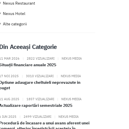
Nexus Restaurant
Nexus Hotel
Alte categorii
Din Aceeași Categorie
11 MAR 2026
|
2822 VIZUALIZARI
|
NEXUS MEDIA
Situații financiare anuale 2025
17 NOI 2025
|
3010 VIZUALIZARI
|
NEXUS MEDIA
Optiune adaugare cheltuieli neprevazute in
buget
11 AUG 2025
|
1857 VIZUALIZARI
|
NEXUS MEDIA
Actualizare raportări semestriale 2025
6 IUN 2025
|
2499 VIZUALIZARI
|
NEXUS MEDIA
Procedură de încasare a unui avans aferent unei
comenzi, ulterior înregistrării acesteia în