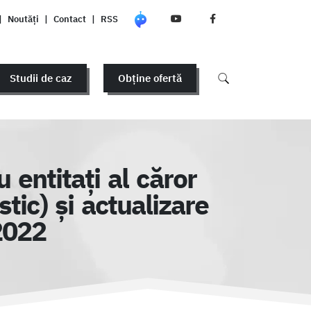
|
Noutăți
|
Contact
|
RSS
Studii de caz
Obține ofertă
 entitaţi al căror
tic) și actualizare
2022