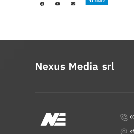
Share
Nexus Media srl
0
o