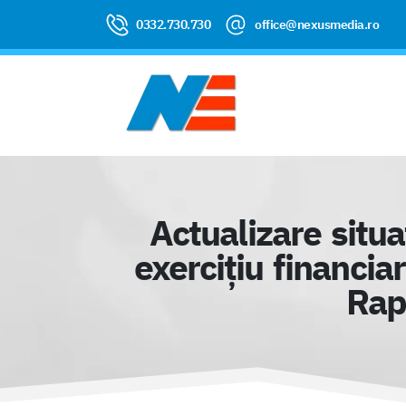
0332.730.730
office@nexusmedia.ro
Actualizare situa
exerciţiu financia
Rap