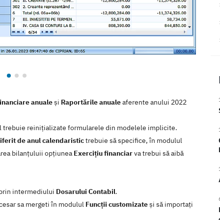
 financiare anuale
și
Raportările anuale
aferente anului 2022
 trebuie reinițializate formularele din modelele implicite.
iferit de anul calendaristic
trebuie să specifice, în modulul
garea bilanțuluii opțiunea
Exercițiu financiar
va trebui să aibă
 prin intermediului
Dosarului Contabil
.
ecesar sa mergeti în modulul
Funcții customizate
și să importați