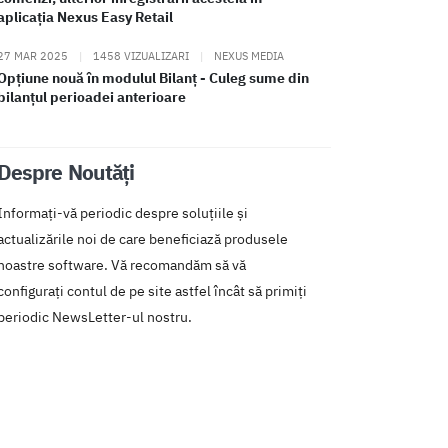
aplicația Nexus Easy Retail
27 MAR 2025
|
1458 VIZUALIZARI
|
NEXUS MEDIA
Opțiune nouă în modulul Bilanț - Culeg sume din
bilanțul perioadei anterioare
Despre Noutăți
Informați-vă periodic despre soluțiile și
actualizările noi de care beneficiază produsele
noastre software. Vă recomandăm să vă
configurați contul de pe site astfel încât să primiți
periodic NewsLetter-ul nostru.