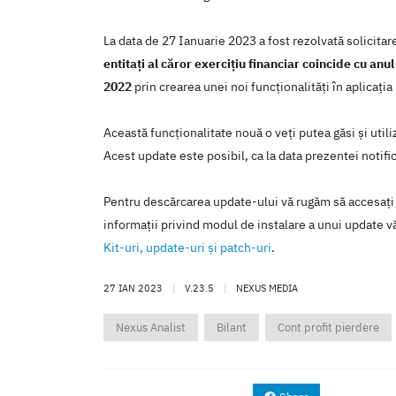
La data de 27 Ianuarie 2023 a fost rezolvată solicita
entitaţi al căror exerciţiu financiar coincide cu anu
2022
prin crearea unei noi funcţionalităţi în aplicaţ
Această funcţionalitate nouă o veţi putea găsi şi util
Acest update este posibil, ca la data prezentei notific
Pentru descărcarea update-ului vă rugăm să accesaţi
informaţii privind modul de instalare a unui update vă
Kit-uri, update-uri şi patch-uri
.
27 IAN 2023
|
V.23.5
|
NEXUS MEDIA
Nexus Analist
Bilant
Cont profit pierdere