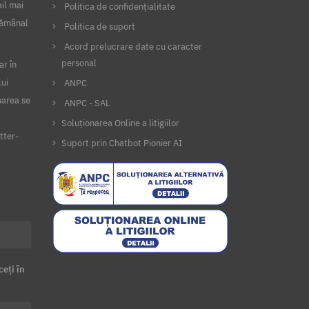
il mai
Politica de confidențialitate
ptămânal
Politica de suport
Acord prelucrare date cu caracter
personal
ar în
lui
ANPC
narea se
ANPC - SAL
Soluționarea Online a litigiilor
tter-
Suport prin Chatbot Pionier AI
ceți în