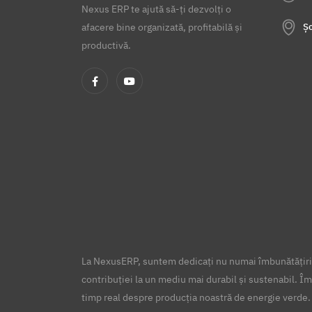
Nexus ERP te ajută să-ți dezvolți o
Șo
afacere bine organizată, profitabilă și
productivă.
La NexusERP, suntem dedicați nu numai îmbunătățirii
contribuției la un mediu mai durabil și sustenabil. Îm
timp real despre producția noastră de energie verde.