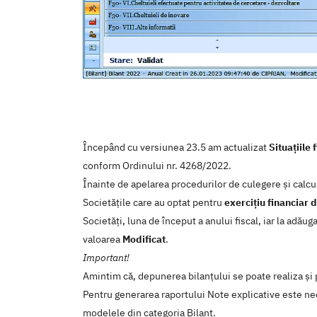
Începând cu versiunea 23.5 am actualizat
Situațiile
conform Ordinului nr. 4268/2022.
Înainte de apelarea procedurilor de culegere și calcul
Societățile care au optat pentru
exercițiu financiar d
Societăți, luna de început a anului fiscal, iar la adău
valoarea
Modificat
.
Important!
Amintim că, depunerea bilanțului se poate realiza și
Pentru generarea raportului Note explicative este n
modelele din categoria Bilant.