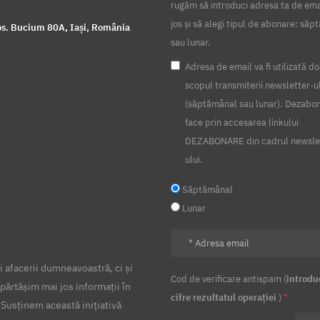
rugăm să introduci adresa ta de ema
jos și să alegi tipul de abonare: să
s. Bucium 80A, Iași, România
sau lunar.
Adresa de email va fi utilizată do
scopul transmiterii newsletter-u
(săptămânal sau lunar). Dezabo
face prin accesarea linkului
DEZABONARE din cadrul newsle
ului.
Săptămânal
Lunar
 afacerii dumneavoastră, ci și
Cod de verificare antispam (
introdu
părtășim mai jos informații în
cifre rezultatul operației
)
*
 Susținem această inițiativă