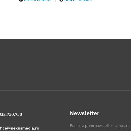
Newsletter
332.730.730
Pentru a primi newsletter-ul nostru,
ffice@nexusmedia.ro