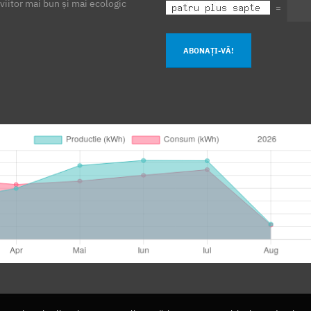
viitor mai bun și mai ecologic
=
ABONAȚI-VĂ!