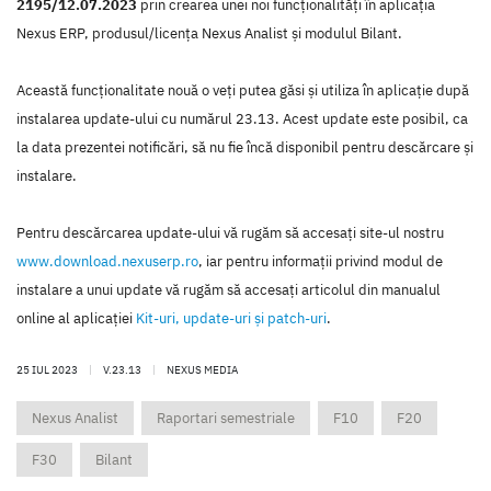
2195/12.07.2023
prin crearea unei noi funcţionalităţi în aplicaţia
Nexus ERP, produsul/licenţa Nexus Analist şi modulul Bilant.
Această funcţionalitate nouă o veţi putea găsi şi utiliza în aplicaţie după
instalarea update-ului cu numărul 23.13. Acest update este posibil, ca
la data prezentei notificări, să nu fie încă disponibil pentru descărcare şi
instalare.
Pentru descărcarea update-ului vă rugăm să accesaţi site-ul nostru
www.download.nexuserp.ro
, iar pentru informaţii privind modul de
instalare a unui update vă rugăm să accesaţi articolul din manualul
online al aplicaţiei
Kit-uri, update-uri şi patch-uri
.
25 IUL 2023
|
V.23.13
|
NEXUS MEDIA
Nexus Analist
Raportari semestriale
F10
F20
F30
Bilant