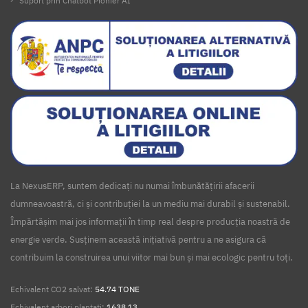
Suport prin Chatbot Pionier AI
La NexusERP, suntem dedicați nu numai îmbunătățirii afacerii
dumneavoastră, ci și contribuției la un mediu mai durabil și sustenabil.
Împărtășim mai jos informații în timp real despre producția noastră de
energie verde. Susținem această inițiativă pentru a ne asigura că
contribuim la construirea unui viitor mai bun și mai ecologic pentru toți.
Echivalent CO2 salvat:
54.74 TONE
Echivalent arbori plantați:
1638.13