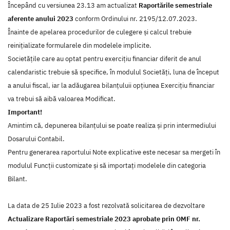
Începând cu versiunea 23.13 am actualizat
Raportările semestriale
aferente anului 2023
conform Ordinului nr. 2195/12.07.2023.
Înainte de apelarea procedurilor de culegere și calcul trebuie
reinițializate formularele din modelele implicite.
Societățile care au optat pentru exercițiu financiar diferit de anul
calendaristic trebuie să specifice, în modulul Societăți, luna de început
a anului fiscal, iar la adăugarea bilanțuluii opțiunea Exercițiu financiar
va trebui să aibă valoarea Modificat.
Important!
Amintim că, depunerea bilanțului se poate realiza și prin intermediului
Dosarului Contabil.
Pentru generarea raportului Note explicative este necesar sa mergeti în
modulul Funcții customizate și să importați modelele din categoria
Bilant.
La data de 25 Iulie 2023 a fost rezolvată solicitarea de dezvoltare
Actualizare Raportări semestriale 2023 aprobate prin OMF nr.