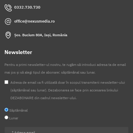
0332.730.730
office@nexusmedia.ro
Șos. Bucium 80A, Iași, România
Newsletter
Pentru a primi newsletter-ul nostru, te rugăm să introduci adresa ta de email
mai jos și să alegi tipul de abonare: săptămânal sau lunar.
Adresa de email va fi utilizată doar în scopul transmiterii newsletter-ului
(săptămânal sau lunar). Dezabonarea se face prin accesarea linkului
DEZABONARE din cadrul newsletter-ului.
Săptămânal
Lunar