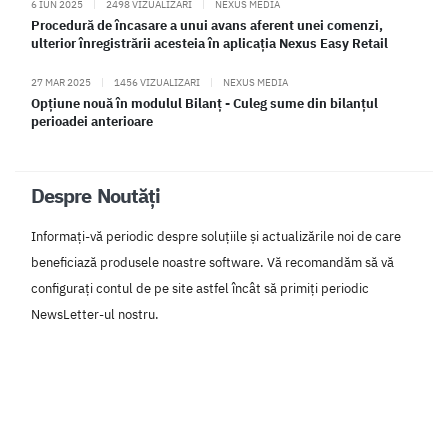
6 IUN 2025
|
2498 VIZUALIZARI
|
NEXUS MEDIA
Procedură de încasare a unui avans aferent unei comenzi,
ulterior înregistrării acesteia în aplicația Nexus Easy Retail
27 MAR 2025
|
1456 VIZUALIZARI
|
NEXUS MEDIA
Opțiune nouă în modulul Bilanț - Culeg sume din bilanțul
perioadei anterioare
Despre Noutăți
Informați-vă periodic despre soluțiile și actualizările noi de care
beneficiază produsele noastre software. Vă recomandăm să vă
configurați contul de pe site astfel încât să primiți periodic
NewsLetter-ul nostru.