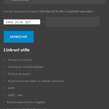
Cod de verificare antispam (
introduceți în cifre rezultatul operației
)
*
=
ABONAȚI-VĂ!
Link-uri utile
Termeni și condiții
Politica de confidențialitate
Politica de suport
Acord prelucrare date cu caracter personal
ANPC
ANPC - SAL
Soluționarea Online a litigiilor