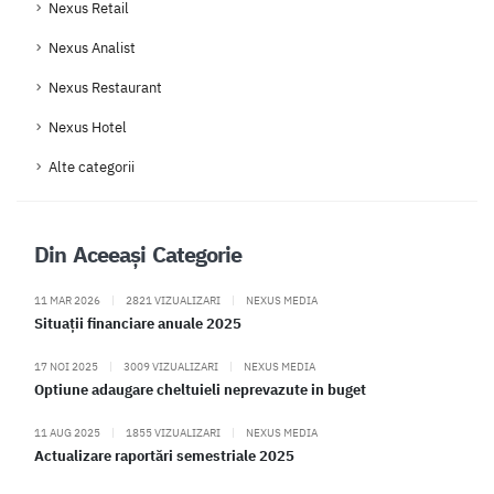
Nexus Retail
Nexus Analist
Nexus Restaurant
Nexus Hotel
Alte categorii
Din Aceeași Categorie
11 MAR 2026
|
2821 VIZUALIZARI
|
NEXUS MEDIA
Situații financiare anuale 2025
17 NOI 2025
|
3009 VIZUALIZARI
|
NEXUS MEDIA
Optiune adaugare cheltuieli neprevazute in buget
11 AUG 2025
|
1855 VIZUALIZARI
|
NEXUS MEDIA
Actualizare raportări semestriale 2025