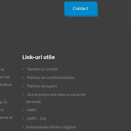
Contact
Link-uri utile
Termeni și condiții
 te
il mai
Politica de confidențialitate
ptămânal
Politica de suport
Acord prelucrare date cu caracter
personal
ar în
lui
ANPC
narea se
ANPC - SAL
Soluționarea Online a litigiilor