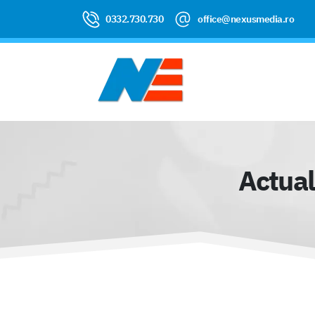
0332.730.730
office@nexusmedia.ro
Actual