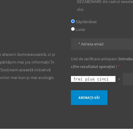
DEZABONARE din cadrul newsle
ului.
Săptămânal
Lunar
 afacerii dumneavoastră, ci și
Cod de verificare antispam (
introdu
părtășim mai jos informații în
cifre rezultatul operației
)
*
 Susținem această inițiativă
viitor mai bun și mai ecologic
=
ABONAȚI-VĂ!