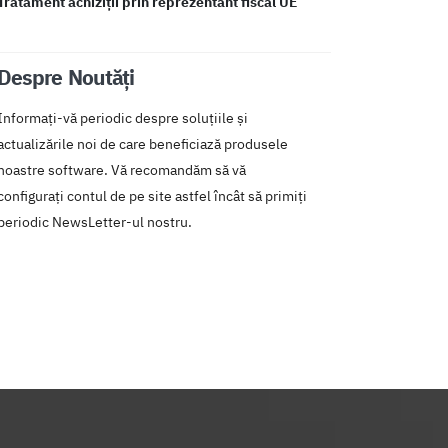
Tratament achiziții prin reprezentant fiscal UE
Despre Noutăți
Informați-vă periodic despre soluțiile și
actualizările noi de care beneficiază produsele
noastre software. Vă recomandăm să vă
configurați contul de pe site astfel încât să primiți
periodic NewsLetter-ul nostru.