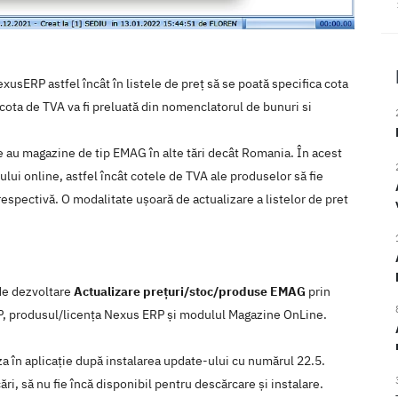
usERP astfel încât în listele de preț să se poată specifica cota
, cota de TVA va fi preluată din nomenclatorul de bunuri si
re au magazine de tip EMAG în alte tări decât Romania. În acest
ului online, astfel încât cotele de TVA ale produselor să fie
espectivă. O modalitate ușoară de actualizare a listelor de pret
 de dezvoltare
Actualizare prețuri/stoc/produse EMAG
prin
ERP, produsul/licenţa Nexus ERP şi modulul Magazine OnLine.
iza în aplicaţie după instalarea update-ului cu numărul 22.5.
ări, să nu fie încă disponibil pentru descărcare şi instalare.