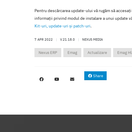
Pentru descărcarea update-ului vă rugăm să accesaţi
informaţii privind modul de instalare a unui update vă
Kit-uri, update-uri şi patch-uri
.
7 APR 2022
|
V.21.18.0
|
NEXUS MEDIA
Nexus ERP
Emag
Actualizare
Emag H
Share