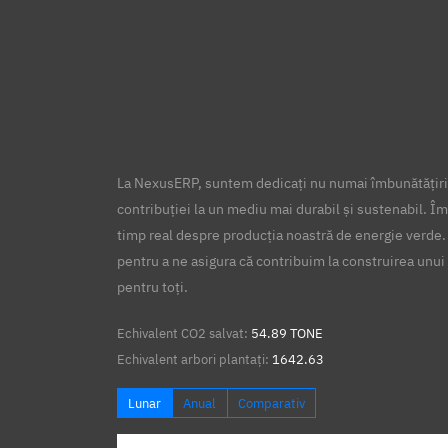
La NexusERP, suntem dedicați nu numai îmbunătățirii
contribuției la un mediu mai durabil și sustenabil. Îm
timp real despre producția noastră de energie verde.
pentru a ne asigura că contribuim la construirea unui 
pentru toți.
Echivalent CO2 salvat:
54.89 TONE
Echivalent arbori plantați:
1642.63
Lunar
Anual
Comparativ