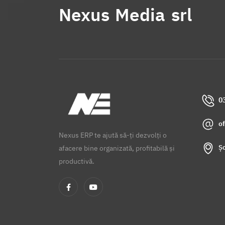
Nexus Media srl
0
o
Nexus ERP te ajută să-ți dezvolți o
Șo
afacere bine organizată, profitabilă și
productivă.