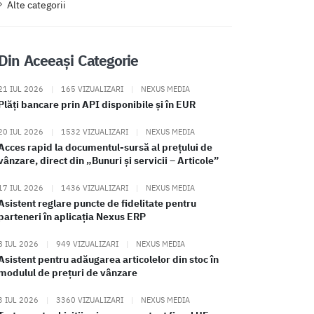
Alte categorii
Din Aceeași Categorie
21 IUL 2026
|
165 VIZUALIZARI
|
NEXUS MEDIA
Plăți bancare prin API disponibile și în EUR
20 IUL 2026
|
1532 VIZUALIZARI
|
NEXUS MEDIA
Acces rapid la documentul-sursă al prețului de
vânzare, direct din „Bunuri și servicii – Articole”
17 IUL 2026
|
1436 VIZUALIZARI
|
NEXUS MEDIA
Asistent reglare puncte de fidelitate pentru
parteneri în aplicația Nexus ERP
8 IUL 2026
|
949 VIZUALIZARI
|
NEXUS MEDIA
Asistent pentru adăugarea articolelor din stoc în
modulul de prețuri de vânzare
3 IUL 2026
|
3360 VIZUALIZARI
|
NEXUS MEDIA