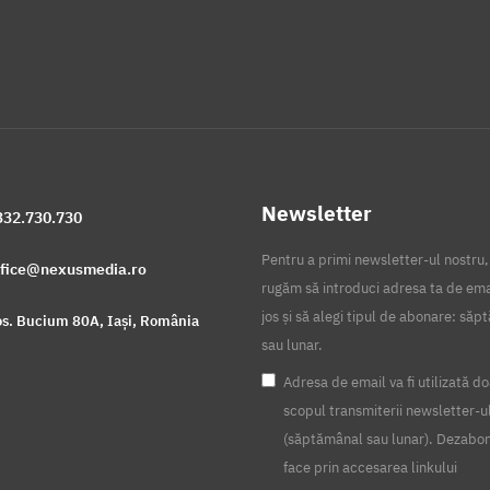
Newsletter
332.730.730
Pentru a primi newsletter-ul nostru,
ffice@nexusmedia.ro
rugăm să introduci adresa ta de ema
jos și să alegi tipul de abonare: să
s. Bucium 80A, Iași, România
sau lunar.
Adresa de email va fi utilizată do
scopul transmiterii newsletter-u
(săptămânal sau lunar). Dezabo
face prin accesarea linkului