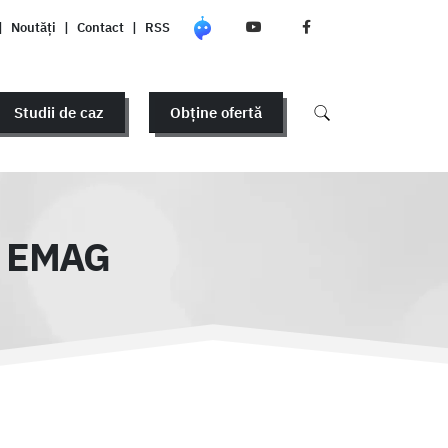
|
Noutăți
|
Contact
|
RSS
Studii de caz
Obține ofertă
se EMAG