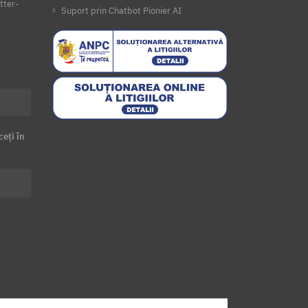
tter-
Suport prin Chatbot Pionier AI
ceți în