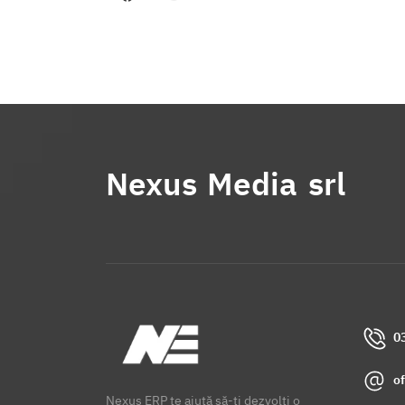
Nexus Media srl
0
o
Nexus ERP te ajută să-ți dezvolți o