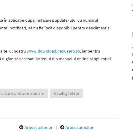
iza în aplicaţie după instalarea update-ului cu numărul
tei notificări, să nu fie încă disponibil pentru descărcare şi
 site-ul nostru
www.download.nexuserp.ro
, iar pentru
 rugăm să accesaţi articolul din manualul online al aplicaţiei
dificare preturi materiale
Catalog retete
Articol anterior
|
Articol următor