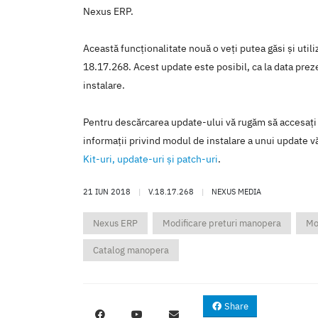
Nexus ERP.
Această funcţionalitate nouă o veţi putea găsi şi util
18.17.268. Acest update este posibil, ca la data prezen
instalare.
Pentru descărcarea update-ului vă rugăm să accesaţi
informaţii privind modul de instalare a unui update vă
Kit-uri, update-uri şi patch-uri
.
21 IUN 2018
|
V.18.17.268
|
NEXUS MEDIA
Nexus ERP
Modificare preturi manopera
Mo
Catalog manopera
Share