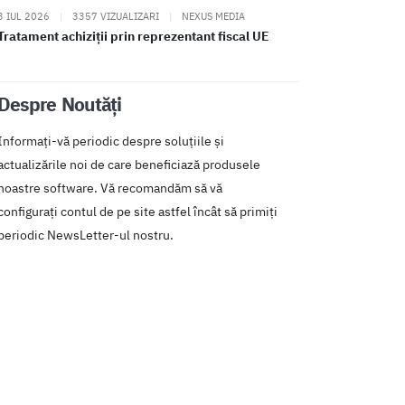
3 IUL 2026
|
3357 VIZUALIZARI
|
NEXUS MEDIA
Tratament achiziții prin reprezentant fiscal UE
Despre Noutăți
Informați-vă periodic despre soluțiile și
actualizările noi de care beneficiază produsele
noastre software. Vă recomandăm să vă
configurați contul de pe site astfel încât să primiți
periodic NewsLetter-ul nostru.