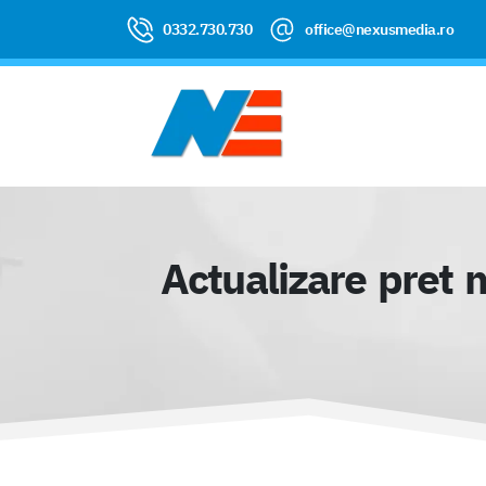
0332.730.730
office@nexusmedia.ro
Actualizare pret 