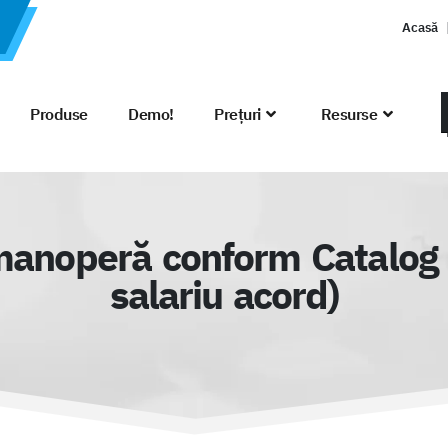
Acasă
Produse
Demo!
Prețuri
Resurse
manoperă conform Catalog 
salariu acord)