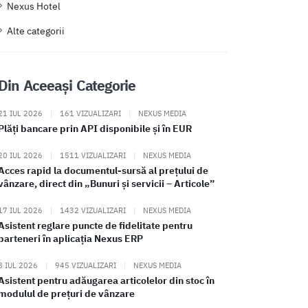
Nexus Hotel
Alte categorii
Din Aceeași Categorie
21 IUL 2026
|
161 VIZUALIZARI
|
NEXUS MEDIA
Plăți bancare prin API disponibile și în EUR
20 IUL 2026
|
1511 VIZUALIZARI
|
NEXUS MEDIA
Acces rapid la documentul-sursă al prețului de
vânzare, direct din „Bunuri și servicii – Articole”
17 IUL 2026
|
1432 VIZUALIZARI
|
NEXUS MEDIA
Asistent reglare puncte de fidelitate pentru
parteneri în aplicația Nexus ERP
8 IUL 2026
|
945 VIZUALIZARI
|
NEXUS MEDIA
Asistent pentru adăugarea articolelor din stoc în
modulul de prețuri de vânzare