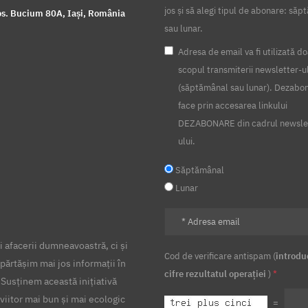
jos și să alegi tipul de abonare: să
s. Bucium 80A, Iași, România
sau lunar.
Adresa de email va fi utilizată do
scopul transmiterii newsletter-u
(săptămânal sau lunar). Dezabo
face prin accesarea linkului
DEZABONARE din cadrul newsle
ului.
Săptămânal
Lunar
 afacerii dumneavoastră, ci și
Cod de verificare antispam (
introdu
părtășim mai jos informații în
cifre rezultatul operației
)
*
 Susținem această inițiativă
viitor mai bun și mai ecologic
=