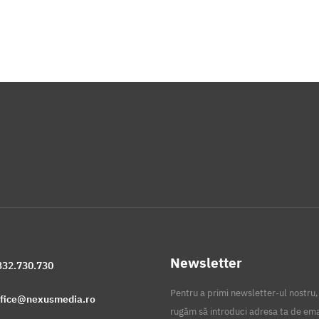
Newsletter
332.730.730
Pentru a primi newsletter-ul nostru,
ffice@nexusmedia.ro
rugăm să introduci adresa ta de ema