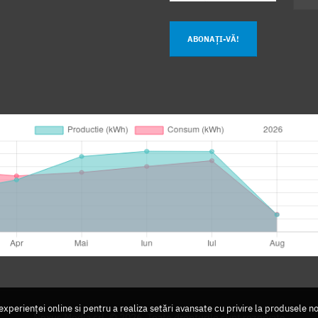
ABONAȚI-VĂ!
perienței online si pentru a realiza setări avansate cu privire la produsele n
Nexus Media srl. © 2026. Toate drepturile sunt rezervate