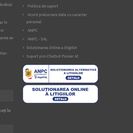
ptămânal
Politica de suport
Acord prelucrare date cu caracter
personal
ar în
lui
ANPC
narea se
ANPC - SAL
Soluționarea Online a litigiilor
tter-
Suport prin Chatbot Pionier AI
ceți în