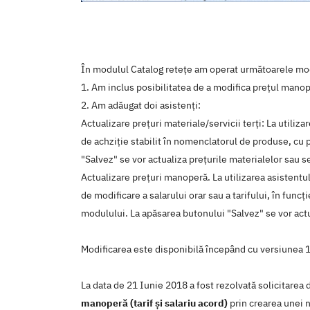
În modulul Catalog retețe am operat următoarele mod
1. Am inclus posibilitatea de a modifica prețul mano
2. Am adăugat doi asistenți:
Actualizare prețuri materiale/servicii terți: La utilizar
de achziție stabilit în nomenclatorul de produse, cu 
"Salvez" se vor actualiza prețurile materialelor sau se
Actualizare prețuri manoperă. La utilizarea asistentul
de modificare a salarului orar sau a tarifului, în func
modulului. La apăsarea butonului "Salvez" se vor act
Modificarea este disponibilă începând cu versiunea 
La data de 21 Iunie 2018 a fost rezolvată solicitarea
manoperă (tarif și salariu acord)
prin crearea unei n