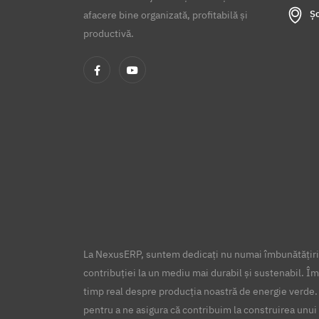
Șo
afacere bine organizată, profitabilă și
productivă.
La NexusERP, suntem dedicați nu numai îmbunătățirii
contribuției la un mediu mai durabil și sustenabil. Îm
timp real despre producția noastră de energie verde.
pentru a ne asigura că contribuim la construirea unui 