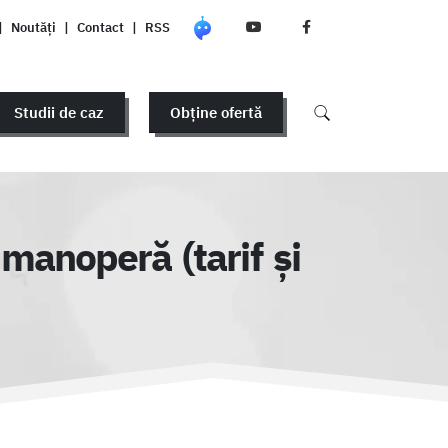
|
Noutăți
|
Contact
|
RSS
Studii de caz
Obține ofertă
manoperă (tarif și