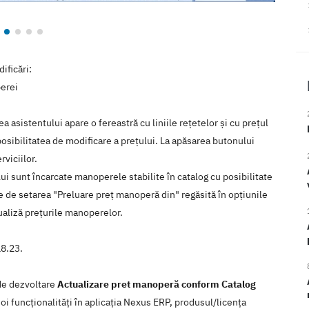
ificări:
perei
ea asistentului apare o fereastră cu liniile rețetelor și cu prețul
posibilitatea de modificare a prețului. La apăsarea butonului
rviciilor.
ui sunt încarcate manoperele stabilite în catalog cu posibilitate
ție de setarea "Preluare preț manoperă din" regăsită în opțiunile
ualiză prețurile manoperelor.
18.23.
 de dezvoltare
Actualizare pret manoperă conform Catalog
oi funcţionalităţi în aplicaţia Nexus ERP, produsul/licenţa