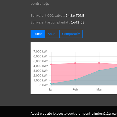
pentru toți.
Echivalent CO2 salvat:
54.86 TONE
Echivalent arbori plantați:
1641.52
Lunar
Anual
Comparativ
Acest website folosește cookie-uri pentru îmbunătățirea ex