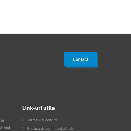
Contact
Link-uri utile
Termeni și condiții
 te
il mai
Politica de confidențialitate