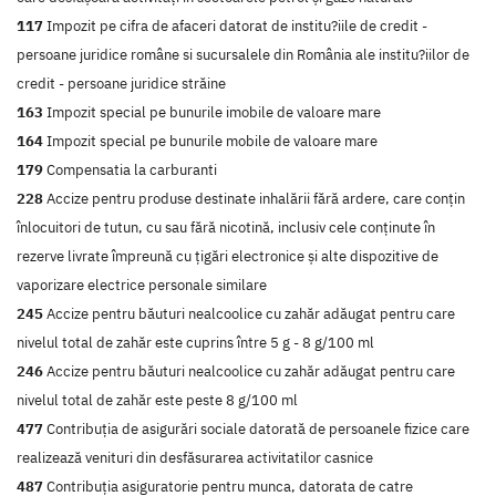
117
Impozit pe cifra de afaceri datorat de institu?iile de credit -
persoane juridice române si sucursalele din România ale institu?iilor de
credit - persoane juridice străine
163
Impozit special pe bunurile imobile de valoare mare
164
Impozit special pe bunurile mobile de valoare mare
179
Compensatia la carburanti
228
Accize pentru produse destinate inhalării fără ardere, care conţin
înlocuitori de tutun, cu sau fără nicotină, inclusiv cele conţinute în
rezerve livrate împreună cu ţigări electronice şi alte dispozitive de
vaporizare electrice personale similare
245
Accize pentru băuturi nealcoolice cu zahăr adăugat pentru care
nivelul total de zahăr este cuprins între 5 g - 8 g/100 ml
246
Accize pentru băuturi nealcoolice cu zahăr adăugat pentru care
nivelul total de zahăr este peste 8 g/100 ml
477
Contribuţia de asigurări sociale datorată de persoanele fizice care
realizează venituri din desfăsurarea activitatilor casnice
487
Contribuţia asiguratorie pentru munca, datorata de catre