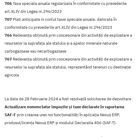
706
Taxa speciala anuala regularizata în conformitate cu prevederile
art.XLIV din Legea nr.296/2023
707
Plati anticipate in contul taxei speciale anuale, datorata în
conformitate cu prevederile art.XLIV din Legea nr.296/2023
766
Redevenţa obţinută prin concesionare din activităţi de exploatare a
resurselor la suprafaţa ale statului şi a apelor minerale naturale
carbogazoase sau necarbogazoase
767
Redevenţa obţinută prin concesionare din activităţi de exploatare a
resurselor la suprafaţa ale statului, reprezentând terenuri cu destinaţie
agricola
La data de 28 Februarie 2024 a fost rezolvată solicitarea de dezvoltare
Actualizare nomenclator impozite și taxe declarate în raportarea
SAF-T
prin crearea unei noi funcţionalităţi în aplicaţia Nexus ERP,
produsul/licenţa Nexus ERP şi modulul Declaratia 406 (SAF-T).