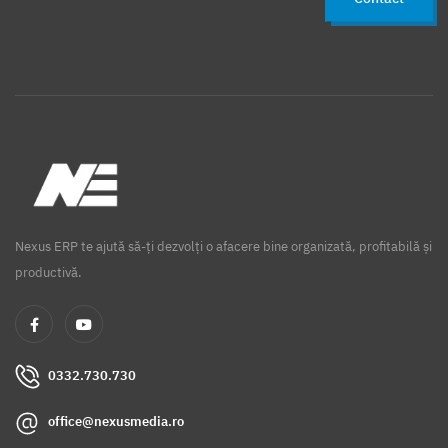
Nexus ERP te ajută să-ți dezvolți o afacere bine organizată, profitabilă și
productivă.
0332.730.730
office@nexusmedia.ro