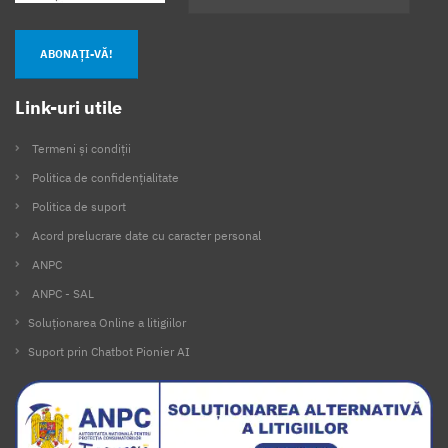
ABONAȚI-VĂ!
Link-uri utile
Termeni și condiții
Politica de confidențialitate
Politica de suport
Acord prelucrare date cu caracter personal
ANPC
ANPC - SAL
Soluționarea Online a litigiilor
Suport prin Chatbot Pionier AI