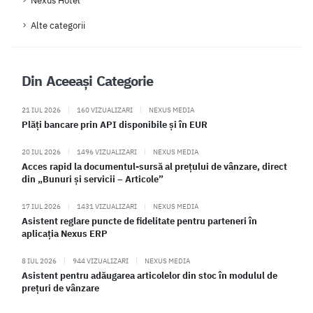
Nexus Hotel
Alte categorii
Din Aceeași Categorie
21 IUL 2026
|
160 VIZUALIZARI
|
NEXUS MEDIA
Plăți bancare prin API disponibile și în EUR
20 IUL 2026
|
1496 VIZUALIZARI
|
NEXUS MEDIA
Acces rapid la documentul-sursă al prețului de vânzare, direct
din „Bunuri și servicii – Articole”
17 IUL 2026
|
1431 VIZUALIZARI
|
NEXUS MEDIA
Asistent reglare puncte de fidelitate pentru parteneri în
aplicația Nexus ERP
8 IUL 2026
|
944 VIZUALIZARI
|
NEXUS MEDIA
Asistent pentru adăugarea articolelor din stoc în modulul de
prețuri de vânzare