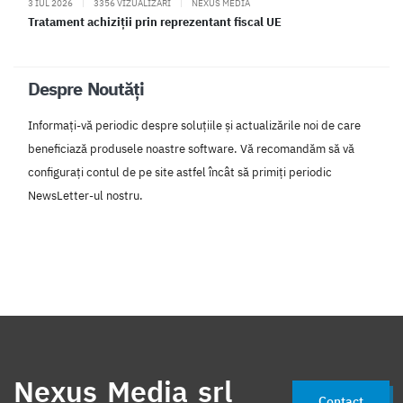
3 IUL 2026
|
3356 VIZUALIZARI
|
NEXUS MEDIA
Tratament achiziții prin reprezentant fiscal UE
Despre Noutăți
Informați-vă periodic despre soluțiile și actualizările noi de care
beneficiază produsele noastre software. Vă recomandăm să vă
configurați contul de pe site astfel încât să primiți periodic
NewsLetter-ul nostru.
Nexus Media srl
Contact