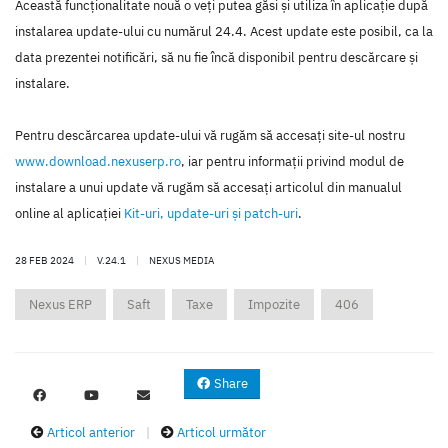
Această funcţionalitate nouă o veţi putea găsi şi utiliza în aplicaţie după
instalarea update-ului cu numărul 24.4. Acest update este posibil, ca la
data prezentei notificări, să nu fie încă disponibil pentru descărcare şi
instalare.
Pentru descărcarea update-ului vă rugăm să accesaţi site-ul nostru
www.download.nexuserp.ro
, iar pentru informaţii privind modul de
instalare a unui update vă rugăm să accesaţi articolul din manualul
online al aplicaţiei
Kit-uri, update-uri şi patch-uri
.
28 FEB 2024
|
V.24.1
|
NEXUS MEDIA
Nexus ERP
Saft
Taxe
Impozite
406
Share
Articol anterior
|
Articol următor