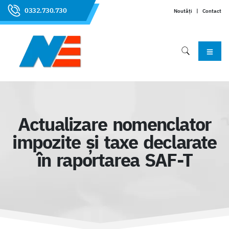
0332.730.730
Noutăți
|
Contact
Actualizare nomenclator
impozite și taxe declarate
în raportarea SAF-T