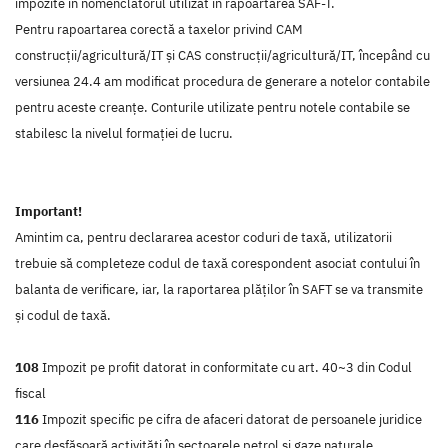
impozite în nomenclatorul utilizat în rapoartarea SAF-T.
Pentru rapoartarea corectă a taxelor privind CAM
construcții/agricultură/IT și CAS construcții/agricultură/IT, începând cu
versiunea 24.4 am modificat procedura de generare a notelor contabile
pentru aceste creanțe. Conturile utilizate pentru notele contabile se
stabilesc la nivelul formației de lucru.
Important!
Amintim ca, pentru declararea acestor coduri de taxă, utilizatorii
trebuie să completeze codul de taxă corespondent asociat contului în
balanta de verificare, iar, la raportarea plăților în SAFT se va transmite
și codul de taxă.
108
Impozit pe profit datorat in conformitate cu art. 40~3 din Codul
fiscal
116
Impozit specific pe cifra de afaceri datorat de persoanele juridice
care desfăşoară activităţi în sectoarele petrol şi gaze naturale