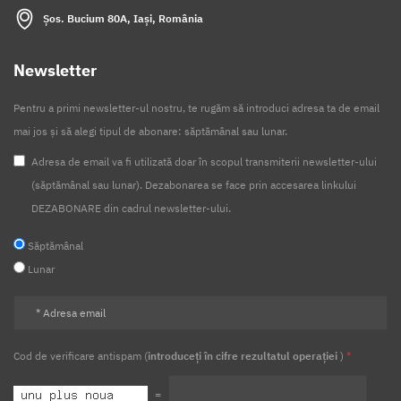
Șos. Bucium 80A, Iași, România
Newsletter
Pentru a primi newsletter-ul nostru, te rugăm să introduci adresa ta de email
mai jos și să alegi tipul de abonare: săptămânal sau lunar.
Adresa de email va fi utilizată doar în scopul transmiterii newsletter-ului
(săptămânal sau lunar). Dezabonarea se face prin accesarea linkului
DEZABONARE din cadrul newsletter-ului.
Săptămânal
Lunar
Cod de verificare antispam (
introduceți în cifre rezultatul operației
)
*
=