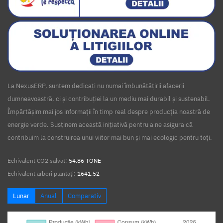
La NexusERP, suntem dedicați nu numai îmbunătățirii afacerii
dumneavoastră, ci și contribuției la un mediu mai durabil și sustenabil.
Împărtășim mai jos informații în timp real despre producția noastră de
energie verde. Susținem această inițiativă pentru a ne asigura că
contribuim la construirea unui viitor mai bun și mai ecologic pentru toți.
Echivalent CO2 salvat:
54.86 TONE
Echivalent arbori plantați:
1641.52
Lunar
Anual
Comparativ