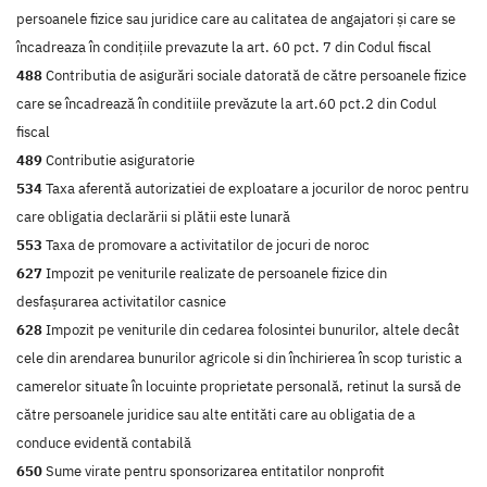
persoanele fizice sau juridice care au calitatea de angajatori şi care se
încadreaza în condiţiile prevazute la art. 60 pct. 7 din Codul fiscal
488
Contributia de asigurări sociale datorată de către persoanele fizice
care se încadrează în conditiile prevăzute la art.60 pct.2 din Codul
fiscal
489
Contributie asiguratorie
534
Taxa aferentă autorizatiei de exploatare a jocurilor de noroc pentru
care obligatia declarării si plătii este lunară
553
Taxa de promovare a activitatilor de jocuri de noroc
627
Impozit pe veniturile realizate de persoanele fizice din
desfaşurarea activitatilor casnice
628
Impozit pe veniturile din cedarea folosintei bunurilor, altele decât
cele din arendarea bunurilor agricole si din închirierea în scop turistic a
camerelor situate în locuinte proprietate personală, retinut la sursă de
către persoanele juridice sau alte entităti care au obligatia de a
conduce evidentă contabilă
650
Sume virate pentru sponsorizarea entitatilor nonprofit