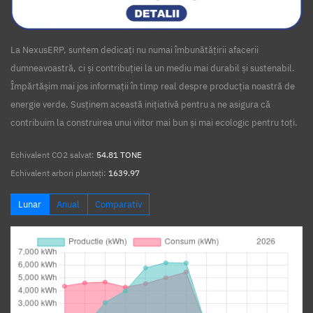
La NexusERP, suntem dedicați nu numai îmbunătățirii afacerii
dumneavoastră, ci și contribuției la un mediu mai durabil și sustenabil.
Împărtășim mai jos informații în timp real despre producția noastră de
energie verde. Susținem această inițiativă pentru a ne asigura că
contribuim la construirea unui viitor mai bun și mai ecologic pentru toți.
Echivalent CO2 salvat:
54.81 TONE
Echivalent arbori plantați:
1639.97
Lunar
Anual
Comparativ