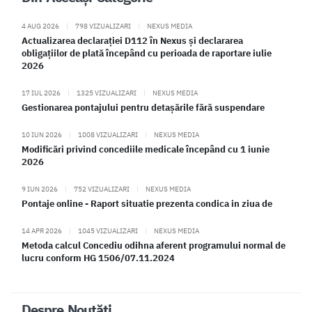
4 AUG 2026
|
798 VIZUALIZARI
|
NEXUS MEDIA
Actualizarea declarației D112 în Nexus și declararea
obligațiilor de plată începând cu perioada de raportare iulie
2026
17 IUL 2026
|
1325 VIZUALIZARI
|
NEXUS MEDIA
Gestionarea pontajului pentru detașările fără suspendare
10 IUN 2026
|
1008 VIZUALIZARI
|
NEXUS MEDIA
Modificări privind concediile medicale începând cu 1 iunie
2026
9 IUN 2026
|
752 VIZUALIZARI
|
NEXUS MEDIA
Pontaje online - Raport situatie prezenta condica in ziua de
14 APR 2026
|
1045 VIZUALIZARI
|
NEXUS MEDIA
Metoda calcul Concediu odihna aferent programului normal de
lucru conform HG 1506/07.11.2024
Despre Noutăți