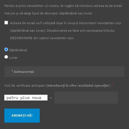
Pentru a primi newsletter-ul nostru, te rugăm să introduci adresa ta de email
mai jos și să alegi tipul de abonare: săptămânal sau lunar.
Adresa de email va fi utilizată doar în scopul transmiterii newsletter-ului
(săptămânal sau lunar). Dezabonarea se face prin accesarea linkului
DEZABONARE din cadrul newsletter-ului.
Săptămânal
Lunar
Cod de verificare antispam (
introduceți în cifre rezultatul operației
)
*
=
ABONAȚI-VĂ!