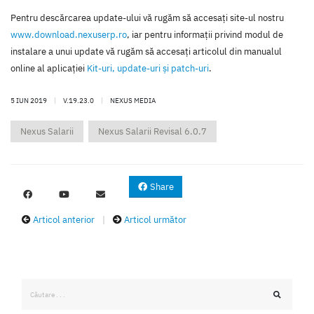
Pentru descărcarea update-ului vă rugăm să accesaţi site-ul nostru
www.download.nexuserp.ro
, iar pentru informaţii privind modul de
instalare a unui update vă rugăm să accesaţi articolul din manualul
online al aplicaţiei
Kit-uri, update-uri şi patch-uri
.
5 IUN 2019
|
V.19.23.0
|
NEXUS MEDIA
Nexus Salarii
Nexus Salarii Revisal 6.0.7
Share
Articol anterior
|
Articol următor