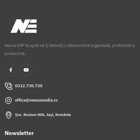
Nexus ERP te ajută să-ți dezvolți o afacere bine organizată, profitabilă și
productivă.
0332.730.730
office@nexusmedia.ro
Șos. Bucium 80A, Iași, România
Newsletter