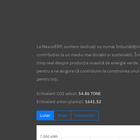
La NexusERP, suntem dedicați nu numai îmbunătățirii
contribuției la un mediu mai durabil și sustenabil. Îm
timp real despre producția noastră de energie verde.
pentru a ne asigura că contribuim la construirea unui 
pentru toți.
Echivalent CO2 salvat:
54.86 TONE
Echivalent arbori plantați:
1641.52
Lunar
Anual
Comparativ