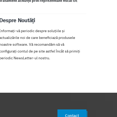
Tratament achiziții prin reprezentant fiscal UE
Despre Noutăți
Informați-vă periodic despre soluțiile și
actualizările noi de care beneficiază produsele
noastre software. Vă recomandăm să vă
configurați contul de pe site astfel încât să primiți
periodic NewsLetter-ul nostru.
Contact