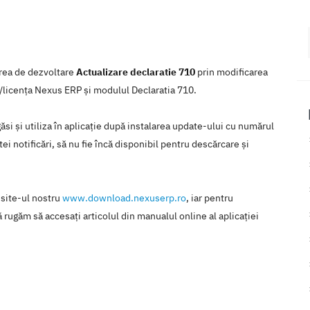
area de dezvoltare
Actualizare declaratie 710
prin modificarea
/licenţa Nexus ERP şi modulul Declaratia 710.
si şi utiliza în aplicaţie după instalarea update-ului cu numărul
ei notificări, să nu fie încă disponibil pentru descărcare şi
 site-ul nostru
www.download.nexuserp.ro
, iar pentru
 rugăm să accesaţi articolul din manualul online al aplicaţiei