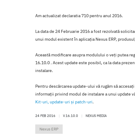
Am actualizat declaratia 710 pentru anul 2016.
La data de 24 Februarie 2016 a fost rezolvată solicit
unui modul existent în aplicaţia Nexus ERP, produsul
Această modificare asupra modulului o veţi putea regă
16.10.0 . Acest update este posibil, ca la data prezent
instalare.
Pentru descărcarea update-ului vă rugăm să accesaţi
informaţii privind modul de instalare a unui update vă
Kit-uri, update-uri şi patch-uri
.
24 FEB 2016
|
V.16.10.0
|
NEXUS MEDIA
Nexus ERP