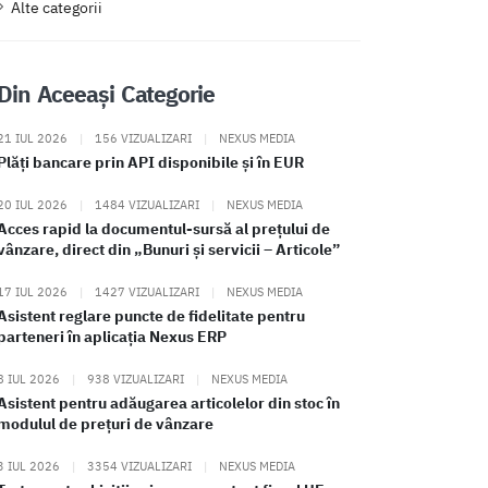
Alte categorii
Din Aceeași Categorie
21 IUL 2026
|
156 VIZUALIZARI
|
NEXUS MEDIA
Plăți bancare prin API disponibile și în EUR
20 IUL 2026
|
1484 VIZUALIZARI
|
NEXUS MEDIA
Acces rapid la documentul-sursă al prețului de
vânzare, direct din „Bunuri și servicii – Articole”
17 IUL 2026
|
1427 VIZUALIZARI
|
NEXUS MEDIA
Asistent reglare puncte de fidelitate pentru
parteneri în aplicația Nexus ERP
8 IUL 2026
|
938 VIZUALIZARI
|
NEXUS MEDIA
Asistent pentru adăugarea articolelor din stoc în
modulul de prețuri de vânzare
3 IUL 2026
|
3354 VIZUALIZARI
|
NEXUS MEDIA