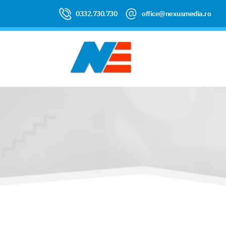
0332.730.730
office@nexusmedia.ro