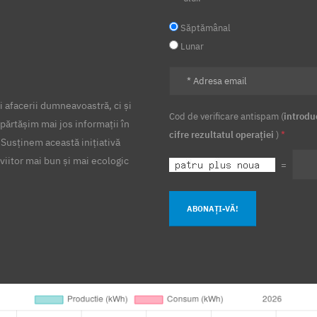
Săptămânal
Lunar
 afacerii dumneavoastră, ci și
Cod de verificare antispam (
introdu
părtășim mai jos informații în
cifre rezultatul operației
)
*
 Susținem această inițiativă
viitor mai bun și mai ecologic
=
ABONAȚI-VĂ!