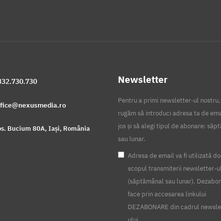
Newsletter
332.730.730
Pentru a primi newsletter-ul nostru,
ffice@nexusmedia.ro
rugăm să introduci adresa ta de ema
jos și să alegi tipul de abonare: să
s. Bucium 80A, Iași, România
sau lunar.
Adresa de email va fi utilizată do
scopul transmiterii newsletter-u
(săptămânal sau lunar). Dezabo
face prin accesarea linkului
DEZABONARE din cadrul newsle
ului.