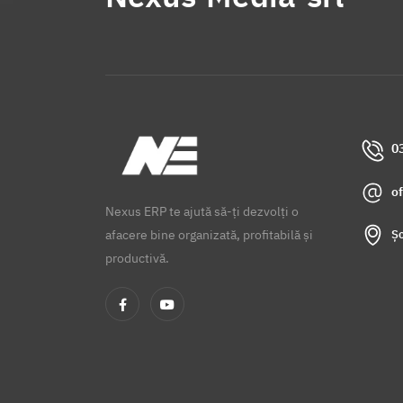
0
o
Nexus ERP te ajută să-ți dezvolți o
Șo
afacere bine organizată, profitabilă și
productivă.