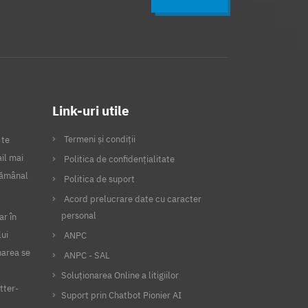
Link-uri utile
Termeni și condiții
 te
il mai
Politica de confidențialitate
ptămânal
Politica de suport
Acord prelucrare date cu caracter
personal
ar în
lui
ANPC
narea se
ANPC - SAL
Soluționarea Online a litigiilor
tter-
Suport prin Chatbot Pionier AI