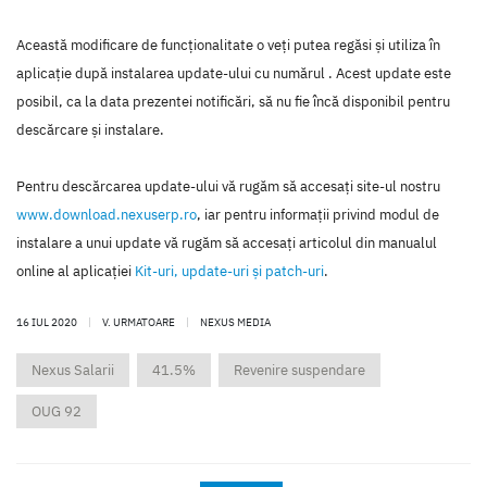
Această modificare de funcţionalitate o veţi putea regăsi şi utiliza în
aplicaţie după instalarea update-ului cu numărul . Acest update este
posibil, ca la data prezentei notificări, să nu fie încă disponibil pentru
descărcare şi instalare.
Pentru descărcarea update-ului vă rugăm să accesaţi site-ul nostru
www.download.nexuserp.ro
, iar pentru informaţii privind modul de
instalare a unui update vă rugăm să accesaţi articolul din manualul
online al aplicaţiei
Kit-uri, update-uri şi patch-uri
.
16 IUL 2020
|
V. URMATOARE
|
NEXUS MEDIA
Nexus Salarii
41.5%
Revenire suspendare
OUG 92