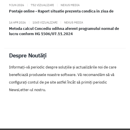
9 IUN 2026
|
752 VIZUALIZARI
|
NEXUS MEDIA
Pontaje online - Raport situatie prezenta condica in ziua de
14 APR 2026
|
1045 VIZUALIZARI
|
NEXUS MEDIA
Metoda calcul Concediu odihna aferent programului normal de
lucru conform HG 1506/07.11.2024
Despre Noutăți
Informați-vă periodic despre soluțiile și actualizările noi de care
beneficiază produsele noastre software. Vă recomandăm să vă
configurați contul de pe site astfel încât să primiți periodic
NewsLetter-ul nostru.