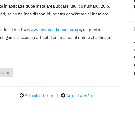
iza în aplicaţie după instalarea update-ului cu numărul 20.5.
ări, să nu fie încă disponibil pentru descărcare şi instalare.
 site-ul nostru
www.download.nexuserp.ro
, iar pentru
 rugăm să accesaţi articolul din manualul online al aplicaţiei
nuale
Articol anterior
|
Articol următor