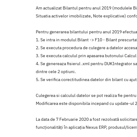
Am actualizat Bilantul pentru anul 2019 (modulele Bil
Situatia activelor imobilizate, Note explicative) c
Pentru generarea bilantului pentru anul 2019 efectua
1. Se intra in modulul Bilant -> F10 - Bilant prescurt
2. Se executa procedura de culegere a datelor acces
3. Se executa calculul prin apasarea butonului Calcul
4. Se genereaza fisierul .xml pentru DUKIntegrator s
dintre cele 2 optiuni.
5. Se verifica corectitudinea datelor din bilant cu aj
Culegerea si calculul datelor se pot realiza fie pentru
Modificarea este disponibila incepand cu update-ul 
La data de 7 Februarie 2020 a fost rezolvată solicita
funcţionalităţi în aplicaţia Nexus ERP, produsul/licen