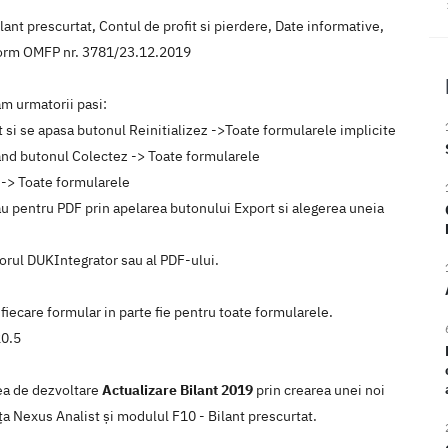
ant prescurtat, Contul de profit si pierdere, Date informative,
onform OMFP nr. 3781/23.12.2019
m urmatorii pasi:
at si se apasa butonul Reinitializez ->Toate formularele implicite
and butonul Colectez -> Toate formularele
 -> Toate formularele
au pentru PDF prin apelarea butonului Export si alegerea uneia
utorul DUKIntegrator sau al PDF-ului.
 fiecare formular in parte fie pentru toate formularele.
20.5
rea de dezvoltare
Actualizare Bilant 2019
prin crearea unei noi
ţa Nexus Analist şi modulul F10 - Bilant prescurtat.