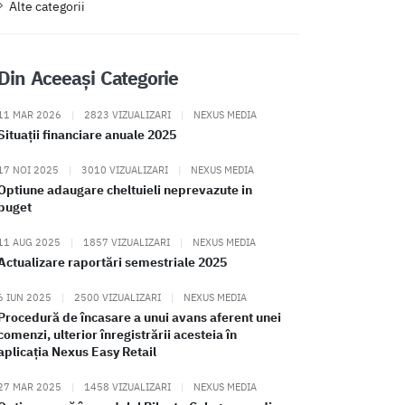
Alte categorii
Din Aceeași Categorie
11 MAR 2026
|
2823 VIZUALIZARI
|
NEXUS MEDIA
Situații financiare anuale 2025
17 NOI 2025
|
3010 VIZUALIZARI
|
NEXUS MEDIA
Optiune adaugare cheltuieli neprevazute in
buget
11 AUG 2025
|
1857 VIZUALIZARI
|
NEXUS MEDIA
Actualizare raportări semestriale 2025
6 IUN 2025
|
2500 VIZUALIZARI
|
NEXUS MEDIA
Procedură de încasare a unui avans aferent unei
comenzi, ulterior înregistrării acesteia în
aplicația Nexus Easy Retail
27 MAR 2025
|
1458 VIZUALIZARI
|
NEXUS MEDIA