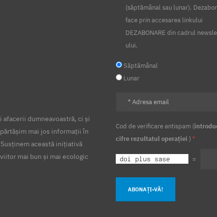
(săptămânal sau lunar). Dezabo
face prin accesarea linkului
DEZABONARE din cadrul newsle
ului.
Săptămânal
Lunar
 afacerii dumneavoastră, ci și
Cod de verificare antispam (
introdu
părtășim mai jos informații în
cifre rezultatul operației
)
*
 Susținem această inițiativă
viitor mai bun și mai ecologic
=
ABONAȚI-VĂ!