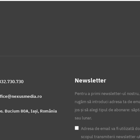
Newsletter
332.730.730
Pentru a primi newsletter-ul nostru,
ffice@nexusmedia.ro
rugăm să introduci adresa ta de ema
jos și să alegi tipul de abonare: să
s. Bucium 80A, Iași, România
sau lunar.
Adresa de email va fi utilizată do
scopul transmiterii newsletter-u