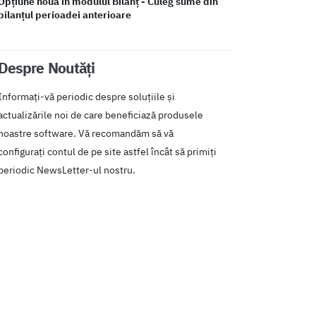
Opțiune nouă în modulul Bilanț - Culeg sume din
bilanțul perioadei anterioare
Despre Noutăți
Informați-vă periodic despre soluțiile și
actualizările noi de care beneficiază produsele
noastre software. Vă recomandăm să vă
configurați contul de pe site astfel încât să primiți
periodic NewsLetter-ul nostru.