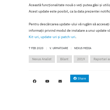
Această funcţionalitate nouă o veţi putea găsi şi util
Acest update este posibil, ca la data prezentei notific
Pentru descărcarea update-ului vă rugăm să accesaţi
informaţii privind modul de instalare a unui update vă
Kit-uri, update-uri şi patch-uri
.
7 FEB 2020
|
V. URMATOARE
|
NEXUS MEDIA
Nexus Analist
Bilant
2019
Raportari a
Share