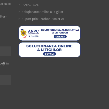
narea se
ANPC - SAL
Soluționarea Online a litigiilor
tter-
Suport prin Chatbot Pionier AI
ceți în