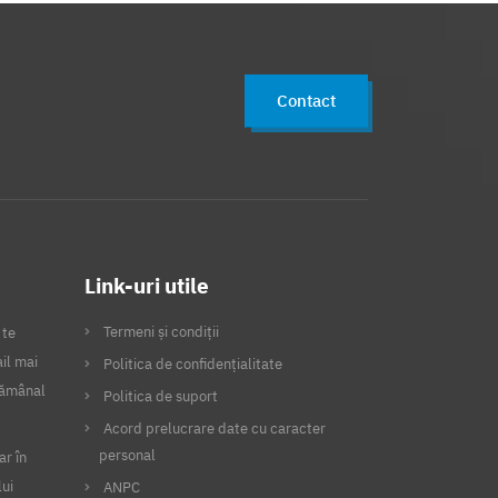
Contact
Link-uri utile
Termeni și condiții
 te
il mai
Politica de confidențialitate
ptămânal
Politica de suport
Acord prelucrare date cu caracter
personal
ar în
lui
ANPC