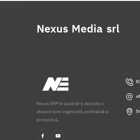
Nexus Media srl
0
o
Nexus ERP te ajută să-ți dezvolți o
Șo
afacere bine organizată, profitabilă și
productivă.