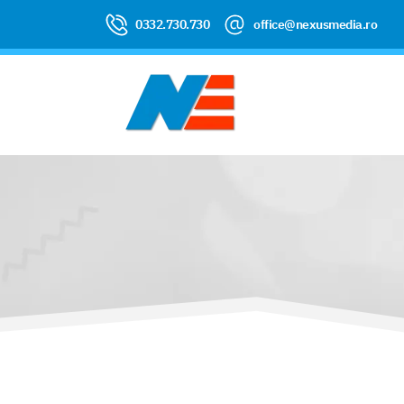
0332.730.730
office@nexusmedia.ro