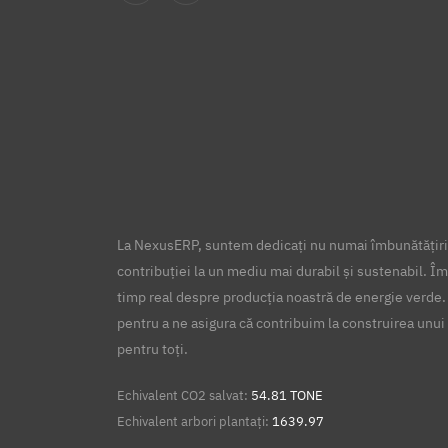
La NexusERP, suntem dedicați nu numai îmbunătățirii
contribuției la un mediu mai durabil și sustenabil. Îm
timp real despre producția noastră de energie verde.
pentru a ne asigura că contribuim la construirea unui 
pentru toți.
Echivalent CO2 salvat:
54.81 TONE
Echivalent arbori plantați:
1639.97