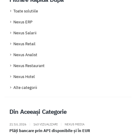
Toate solutiile
Nexus ERP
Nexus Salarii
Nexus Retail
Nexus Analist
Nexus Restaurant
Nexus Hotel
Alte categorii
Din Aceeași Categorie
21 IUL 2026
|
163 VIZUALIZARI
|
NEXUS MEDIA
Plăți bancare prin API disponibile și în EUR