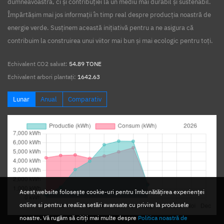
dumneavoastră, ci și contribuției la un mediu mai durabil și sustenabil.
Împărtășim mai jos informații în timp real despre producția noastră de
energie verde. Susținem această inițiativă pentru a ne asigura că
contribuim la construirea unui viitor mai bun și mai ecologic pentru toți.
Echivalent CO2 salvat:
54.89 TONE
Echivalent arbori plantați:
1642.63
Lunar
Anual
Comparativ
Acest website folosește cookie-uri pentru îmbunătățirea experienței
online si pentru a realiza setări avansate cu privire la produsele
noastre. Vă rugăm să citiți mai multe despre
Politica noastră de