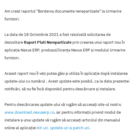
Am creat raportul "Borderou documente nerepartizate" la Urmarire
furnizori.
La data de 18 Octombrie 2021 a fost rezolvată solicitarea de
dezvoltare
Raport Plati Nerepartizate
prin crearea unui raport nou în
aplicaţia Nexus ERP, produsul/licenţa Nexus ERP şi modulul Urmarire
furnizori.
Aceast raport nou îl veţi putea găsi şi utiliza în aplicaţie după instalarea
update-ului cu numărul . Acest update este posibil, ca la data prezentei
notificări, să nu fie încă disponibil pentru descărcare şi instalare.
Pentru descărcarea update-ului vă rugăm să accesaţi site-ul nostru
www.download.nexuserp.ro
, iar pentru informaţii privind modul de
instalare a unui update vă rugăm să accesaţi articolul din manualul
online al aplicaţiei
Kit-uri, update-uri şi patch-uri
.