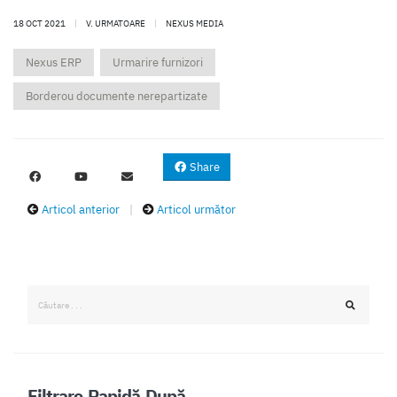
18 OCT 2021
|
V. URMATOARE
|
NEXUS MEDIA
Nexus ERP
Urmarire furnizori
Borderou documente nerepartizate
Share
Articol anterior
|
Articol următor
Filtrare Rapidă După