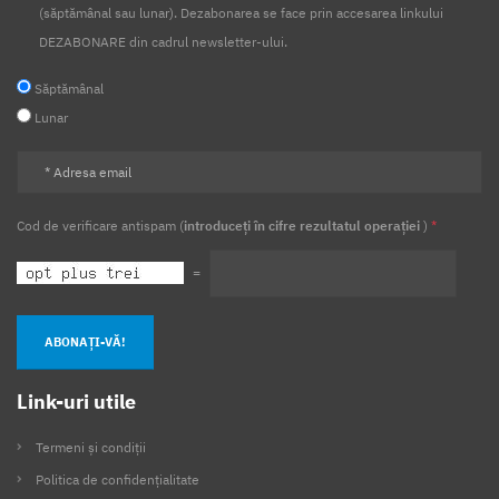
(săptămânal sau lunar). Dezabonarea se face prin accesarea linkului
DEZABONARE din cadrul newsletter-ului.
Săptămânal
Lunar
Cod de verificare antispam (
introduceți în cifre rezultatul operației
)
*
=
ABONAȚI-VĂ!
Link-uri utile
Termeni și condiții
Politica de confidențialitate