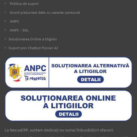
Politica de suport
Acord prelucrare date cu caracter personal
ANPC
ANPC - SAL
Soluționarea Online a litigiilor
Suport prin Chatbot Pionier AI
La NexusERP, suntem dedicați nu numai îmbunătățirii afacerii