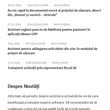
20 IUL 2026
|
1524 VIZUALIZARI
|
NEXUS MEDIA
Acces rapid la documentul-sursă al prețului de vânzare, direct
din „Bunuri și servicii – Articole”
17 IUL 2026
|
1434 VIZUALIZARI
|
NEXUS MEDIA
Asistent reglare puncte de fidelitate pentru parteneri în
aplicația Nexus ERP
8 IUL 2026
|
947 VIZUALIZARI
|
NEXUS MEDIA
Asistent pentru adăugarea articolelor din stoc în modulul de
prețuri de vânzare
3 IUL 2026
|
3358 VIZUALIZARI
|
NEXUS MEDIA
Tratament achiziții prin reprezentant fiscal UE
Despre Noutăți
Informați-vă periodic despre soluțiile și actualizările noi de care
beneficiază produsele noastre software. Vă recomandăm să vă
configurați contul de pe site astfel încât să primiți periodic