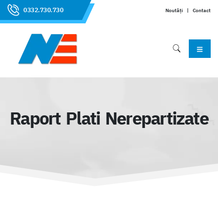
0332.730.730
Noutăți
|
Contact
Raport Plati Nerepartizate