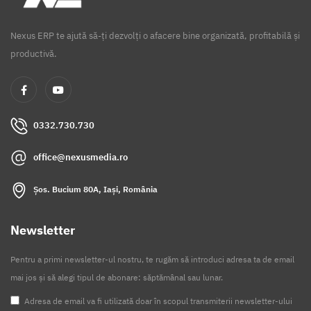
Nexus ERP te ajută să-ți dezvolți o afacere bine organizată, profitabilă și
productivă.
0332.730.730
office@nexusmedia.ro
Șos. Bucium 80A, Iași, România
Newsletter
Pentru a primi newsletter-ul nostru, te rugăm să introduci adresa ta de email
mai jos și să alegi tipul de abonare: săptămânal sau lunar.
Adresa de email va fi utilizată doar în scopul transmiterii newsletter-ului