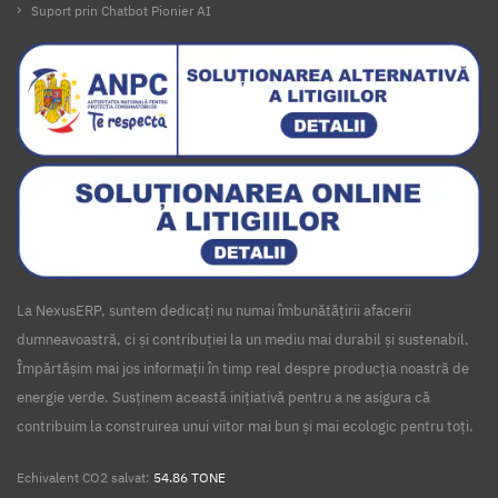
Suport prin Chatbot Pionier AI
La NexusERP, suntem dedicați nu numai îmbunătățirii afacerii
dumneavoastră, ci și contribuției la un mediu mai durabil și sustenabil.
Împărtășim mai jos informații în timp real despre producția noastră de
energie verde. Susținem această inițiativă pentru a ne asigura că
contribuim la construirea unui viitor mai bun și mai ecologic pentru toți.
Echivalent CO2 salvat:
54.86 TONE