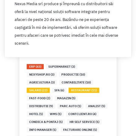
Gorj
Nexus Media srl produce şi împreună cu distribuitorii săi
Harghita
oferă la nivel naţional soluţii software integrate pentru
afaceri de peste 20 de ani. Bazându-ne pe experienţa
Hunedoara
caştigată în mii de implementări, vă oferim soluţii software
Ialomita
pentru afaceri care se potrivesc imediat în cele mai diverse
scenarii.
Iasi
Ilfov
ERP (43)
SUPERMARKET (3)
Maramures
NEXYSHOP.RO (3)
PRODUCTIE (10)
Mehedinti
AGRICULTURA (3)
CONTABILITATE (10)
Mures
SALARII (22)
SFA (6)
RESTAURANT (11)
FAST-FOOD (2)
MAGAZIN (5)
Neamt
DISTRIBUTIE (9)
PARC AUTO (1)
ANALIST (5)
Olt
HOTEL (1)
WMS (1)
CONTCLIENT.RO (4)
CONDICA & PONTAJ (1)
HR SELF SERVICE (1)
Prahova
INFO MANAGER (1)
FACTURARE ONLINE (1)
Salaj