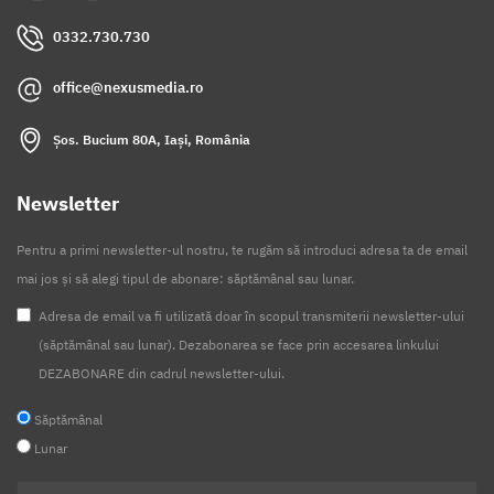
0332.730.730
office@nexusmedia.ro
Șos. Bucium 80A, Iași, România
Newsletter
Pentru a primi newsletter-ul nostru, te rugăm să introduci adresa ta de email
mai jos și să alegi tipul de abonare: săptămânal sau lunar.
Adresa de email va fi utilizată doar în scopul transmiterii newsletter-ului
(săptămânal sau lunar). Dezabonarea se face prin accesarea linkului
DEZABONARE din cadrul newsletter-ului.
Săptămânal
Lunar