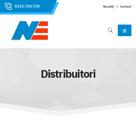
0332.730.730
Noutăți
|
Contact
Distribuitori