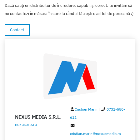
Brasov
Dacă cauți un distribuitor de încredere, capabil și corect, te invităm să
Bucuresti
ne contactezi în măsura în care la rândul tău ești o astfel de persoană :)
Buzau
Contact
Calarasi
Caras-Severin
Cluj
Constanta
Covasna
Dambovita
Dolj
Cristian Marin
|
0731-550-
NEXUS MEDIA S.R.L.
Galati
612
nexuserp.ro
Giurgiu
cristian.marin@nexusmedia.ro