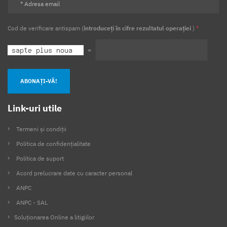
Cod de verificare antispam (
introduceți în cifre rezultatul operației
)
*
=
ABONAȚI-VĂ!
Link-uri utile
Termeni și condiții
Politica de confidențialitate
Politica de suport
Acord prelucrare date cu caracter personal
ANPC
ANPC - SAL
Soluționarea Online a litigiilor