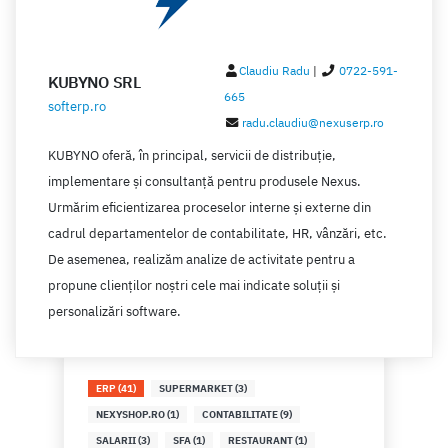
Claudiu Radu
|
0722-591-
KUBYNO SRL
665
softerp.ro
radu.claudiu@nexuserp.ro
KUBYNO oferă, în principal, servicii de distribuție,
implementare și consultanță pentru produsele Nexus.
Urmărim eficientizarea proceselor interne și externe din
cadrul departamentelor de contabilitate, HR, vânzări, etc.
De asemenea, realizăm analize de activitate pentru a
propune clienților noștri cele mai indicate soluții și
personalizări software.
ERP (41)
SUPERMARKET (3)
NEXYSHOP.RO (1)
CONTABILITATE (9)
SALARII (3)
SFA (1)
RESTAURANT (1)