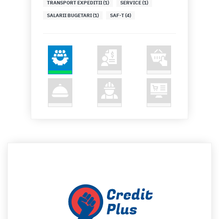
TRANSPORT EXPEDITII (1)
SERVICE (1)
Satu Mare
SALARII BUGETARI (1)
SAF-T (4)
Sibiu
Suceava
Teleorman
Timis
Tulcea
Valcea
Vaslui
Vrancea