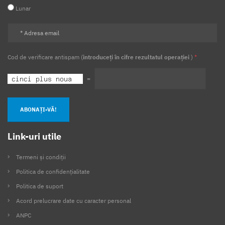
Lunar
Cod de verificare antispam (
introduceți în cifre rezultatul operației
)
*
=
ABONAȚI-VĂ!
Link-uri utile
Termeni și condiții
Politica de confidențialitate
Politica de suport
Acord prelucrare date cu caracter personal
ANPC