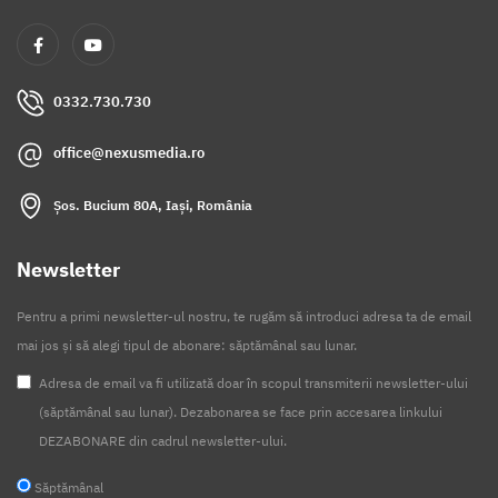
0332.730.730
office@nexusmedia.ro
Șos. Bucium 80A, Iași, România
Newsletter
Pentru a primi newsletter-ul nostru, te rugăm să introduci adresa ta de email
mai jos și să alegi tipul de abonare: săptămânal sau lunar.
Adresa de email va fi utilizată doar în scopul transmiterii newsletter-ului
(săptămânal sau lunar). Dezabonarea se face prin accesarea linkului
DEZABONARE din cadrul newsletter-ului.
Săptămânal