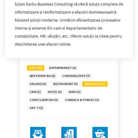
Iulian Sarbu Business Consulting vă oferă soluții complete de
Harghita
informatizare și reinformatizare a afacerii dumneavoastră
folosind soluții moderne. Urmărim eficientizarea proceselor
Hunedoara
interne și externe din cadrul departamentelor de
Ialomita
contabilitate, HR, vânzări, etc. Oferim soluții la cheie pentru
deschiderea unei afaceri online.
Iasi
Ilfov
Maramures
ERP (15)
SUPERMARKET (4)
NEXYSHOP.RO (4)
CONTABILITATE (7)
Mehedinti
SALARII (6)
RESTAURANT (5)
MAGAZIN (12)
Mures
CRM (2)
HOTEL (1)
WMS (1)
CONTCLIENT.RO (1)
CONDICA & PONTAJ (2)
Neamt
SAF-T (1)
Olt
Prahova
Salaj