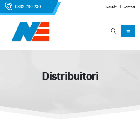
0332.730.730
Noutăți
|
Contact
Distribuitori