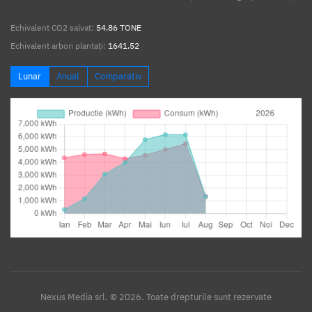
Echivalent CO2 salvat:
54.86 TONE
Echivalent arbori plantați:
1641.52
Lunar
Anual
Comparativ
Nexus Media srl. © 2026. Toate drepturile sunt rezervate