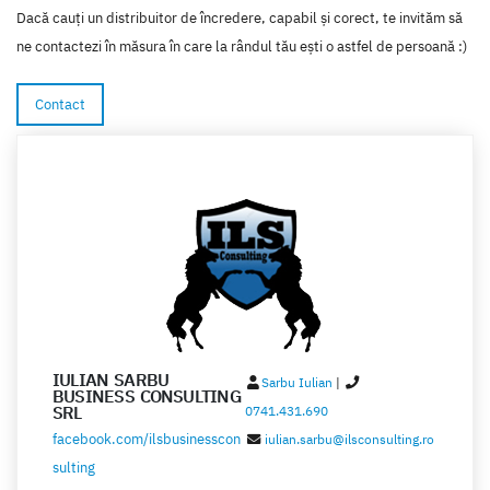
Brasov
Dacă cauți un distribuitor de încredere, capabil și corect, te invităm să
Bucuresti
ne contactezi în măsura în care la rândul tău ești o astfel de persoană :)
Buzau
Contact
Calarasi
Caras-Severin
Cluj
Constanta
Covasna
Dambovita
Dolj
IULIAN SARBU
Sarbu Iulian
|
BUSINESS CONSULTING
Galati
SRL
0741.431.690
facebook.com/ilsbusinesscon
iulian.sarbu@ilsconsulting.ro
Giurgiu
sulting
Gorj