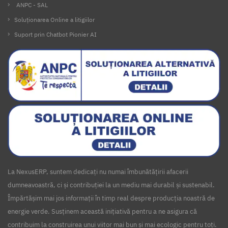
ANPC - SAL
Soluționarea Online a litigiilor
Suport prin Chatbot Pionier AI
La NexusERP, suntem dedicați nu numai îmbunătățirii afacerii
dumneavoastră, ci și contribuției la un mediu mai durabil și sustenabil.
Împărtășim mai jos informații în timp real despre producția noastră de
energie verde. Susținem această inițiativă pentru a ne asigura că
contribuim la construirea unui viitor mai bun și mai ecologic pentru toți.