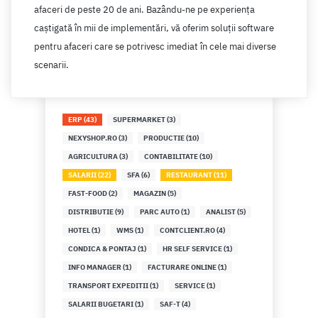
afaceri de peste 20 de ani. Bazându-ne pe experienţa
caştigată în mii de implementări, vă oferim soluţii software
pentru afaceri care se potrivesc imediat în cele mai diverse
scenarii.
ERP (43)
SUPERMARKET (3)
NEXYSHOP.RO (3)
PRODUCTIE (10)
AGRICULTURA (3)
CONTABILITATE (10)
SALARII (22)
SFA (6)
RESTAURANT (11)
FAST-FOOD (2)
MAGAZIN (5)
DISTRIBUTIE (9)
PARC AUTO (1)
ANALIST (5)
HOTEL (1)
WMS (1)
CONTCLIENT.RO (4)
CONDICA & PONTAJ (1)
HR SELF SERVICE (1)
INFO MANAGER (1)
FACTURARE ONLINE (1)
TRANSPORT EXPEDITII (1)
SERVICE (1)
SALARII BUGETARI (1)
SAF-T (4)