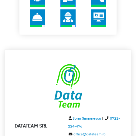
Satu Mare
Sibiu
Suceava
Teleorman
Timis
Tulcea
Valcea
Vaslui
Vrancea
Sorin Simionescu
|
0722-
DATATEAM SRL
224-476
office@datateam.ro