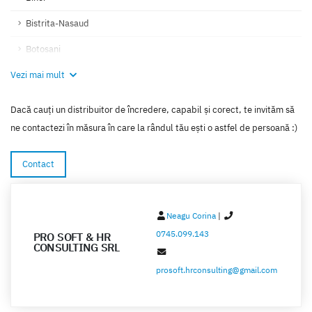
Bistrita-Nasaud
Botosani
Vezi mai mult
Braila
Brasov
Dacă cauți un distribuitor de încredere, capabil și corect, te invităm să
Bucuresti
ne contactezi în măsura în care la rândul tău ești o astfel de persoană :)
Buzau
Contact
Calarasi
Caras-Severin
Neagu Corina
|
Cluj
0745.099.143
PRO SOFT & HR
CONSULTING SRL
Constanta
prosoft.hrconsulting@gmail.com
Covasna
Dambovita