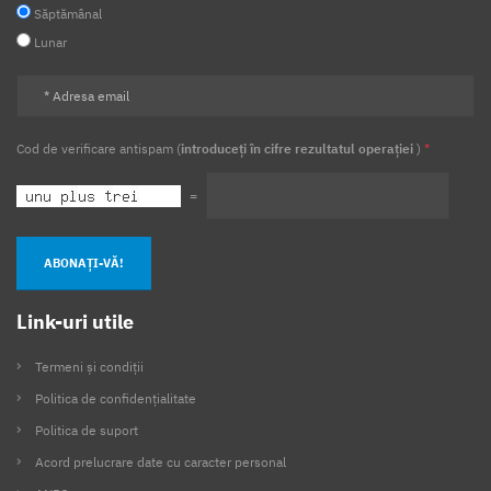
Săptămânal
Vrancea
Lunar
Cod de verificare antispam (
introduceți în cifre rezultatul operației
)
*
=
ABONAȚI-VĂ!
Link-uri utile
Termeni și condiții
Politica de confidențialitate
Politica de suport
Acord prelucrare date cu caracter personal