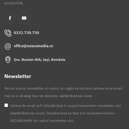
productivă.
Neamt
Olt
Prahova
0332.730.730
Salaj
office@nexusmedia.ro
Satu Mare
Șos. Bucium 80A, Iași, România
Sibiu
Suceava
Newsletter
Teleorman
Pentru a primi newsletter-ul nostru, te rugăm să introduci adresa ta de email
Timis
mai jos și să alegi tipul de abonare: săptămânal sau lunar.
Tulcea
Adresa de email va fi utilizată doar în scopul transmiterii newsletter-ului
(săptămânal sau lunar). Dezabonarea se face prin accesarea linkului
Valcea
DEZABONARE din cadrul newsletter-ului.
Vaslui