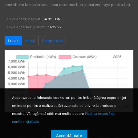
contribuim la construirea unui viitor mai bun și mai ecologic pentru toți.
Echivalent CO2 salvat:
54.81 TONE
Echivalent arbori plantați:
1639.97
Lunar
Anual
Comparativ
Acest website folosește cookie-uri pentru îmbunătățirea experienței
online si pentru a realiza setări avansate cu privire la produsele
noastre. Vă rugăm să citiți mai multe despre
Politica noastră de
confidențialitate
Acceptă toate