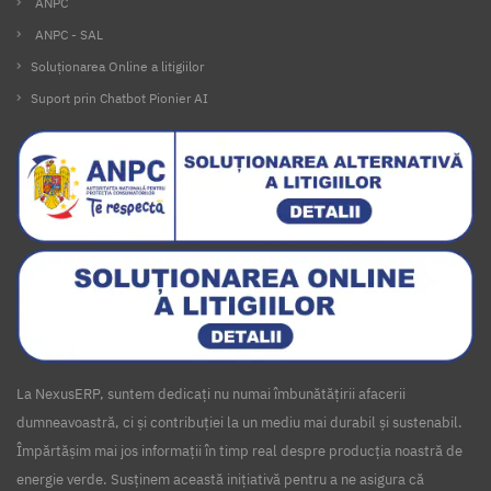
ANPC
ANPC - SAL
Soluționarea Online a litigiilor
Suport prin Chatbot Pionier AI
La NexusERP, suntem dedicați nu numai îmbunătățirii afacerii
dumneavoastră, ci și contribuției la un mediu mai durabil și sustenabil.
Împărtășim mai jos informații în timp real despre producția noastră de
energie verde. Susținem această inițiativă pentru a ne asigura că