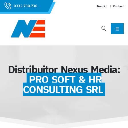
0332.730.730
Noutăți
|
Contact
Distribuitor Nexus Media:
PRO SOFT & HR
CONSULTING SRL