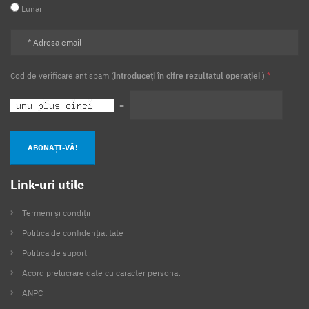
Lunar
Vrancea
Cod de verificare antispam (
introduceți în cifre rezultatul operației
)
*
=
ABONAȚI-VĂ!
Link-uri utile
Termeni și condiții
Politica de confidențialitate
Politica de suport
Acord prelucrare date cu caracter personal
ANPC