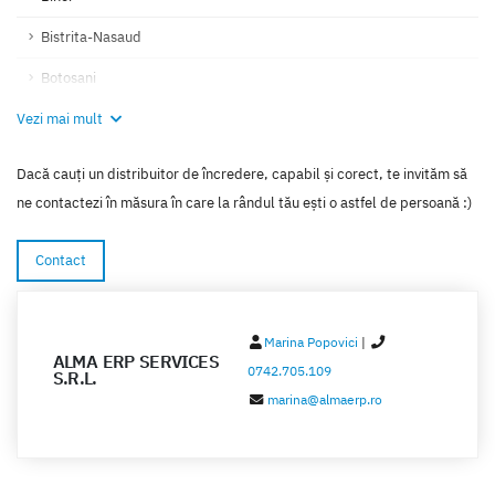
Bistrita-Nasaud
Botosani
Vezi mai mult
Braila
Brasov
Dacă cauți un distribuitor de încredere, capabil și corect, te invităm să
Bucuresti
ne contactezi în măsura în care la rândul tău ești o astfel de persoană :)
Buzau
Contact
Calarasi
Caras-Severin
Marina Popovici
|
ALMA ERP SERVICES
Cluj
0742.705.109
S.R.L.
marina@almaerp.ro
Constanta
Covasna
Dambovita