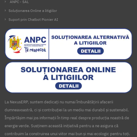
ANPC - SAL
Soluționarea Online a litigiilor
Suport prin Chatbot Pionier AI
La NexusERP, suntem dedicați nu numai îmbunătățirii afacerii
dumneavoastră, ci și contribuției la un mediu mai durabil și sustenabil.
Împărtășim mai jos informații în timp real despre producția noastră de
energie verde. Susținem această inițiativă pentru a ne asigura că
contribuim la construirea unui viitor mai bun și mai ecologic pentru toți.