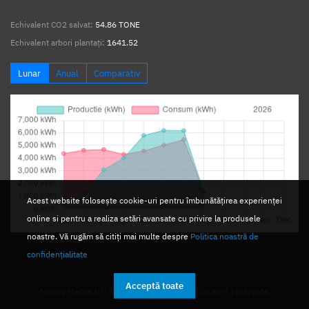
Echivalent CO2 salvat:
54.86 TONE
Echivalent arbori plantați:
1641.52
Lunar
Anual
Comparativ
Acest website folosește cookie-uri pentru îmbunătățirea experienței
online si pentru a realiza setări avansate cu privire la produsele
noastre. Vă rugăm să citiți mai multe despre
Politica noastră de
confidențialitate
Acceptă toate
Nexus Media srl. © 2026. Toate drepturile sunt rezervate