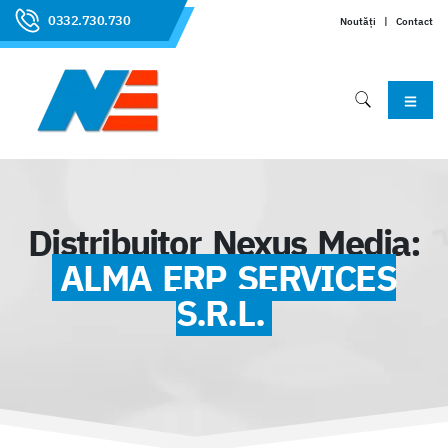
0332.730.730
Noutăți
|
Contact
Distribuitor Nexus Media:
ALMA ERP SERVICES
S.R.L.