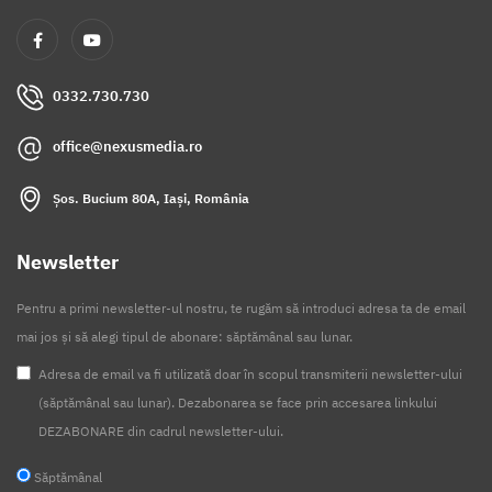
Neamt
Olt
0332.730.730
Prahova
office@nexusmedia.ro
Salaj
Satu Mare
Șos. Bucium 80A, Iași, România
Sibiu
Newsletter
Suceava
Pentru a primi newsletter-ul nostru, te rugăm să introduci adresa ta de email
Teleorman
mai jos și să alegi tipul de abonare: săptămânal sau lunar.
Timis
Adresa de email va fi utilizată doar în scopul transmiterii newsletter-ului
Tulcea
(săptămânal sau lunar). Dezabonarea se face prin accesarea linkului
DEZABONARE din cadrul newsletter-ului.
Valcea
Vaslui
Săptămânal