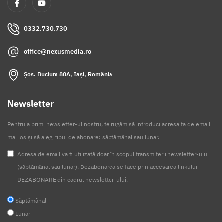
0332.730.730
office@nexusmedia.ro
Șos. Bucium 80A, Iași, România
Newsletter
Pentru a primi newsletter-ul nostru, te rugăm să introduci adresa ta de email
mai jos și să alegi tipul de abonare: săptămânal sau lunar.
Adresa de email va fi utilizată doar în scopul transmiterii newsletter-ului
(săptămânal sau lunar). Dezabonarea se face prin accesarea linkului
DEZABONARE din cadrul newsletter-ului.
Săptămânal
Lunar