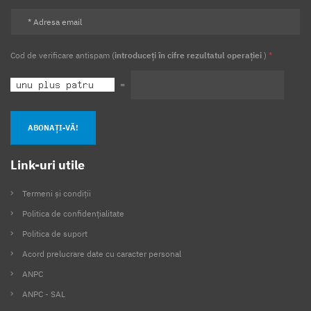
Cod de verificare antispam (
introduceți în cifre rezultatul operației
)
*
=
ABONAȚI-VĂ!
Link-uri utile
Termeni și condiții
Politica de confidențialitate
Politica de suport
Acord prelucrare date cu caracter personal
ANPC
ANPC - SAL