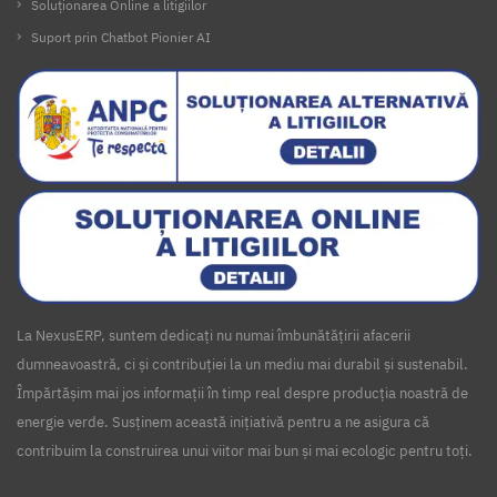
Soluționarea Online a litigiilor
Suport prin Chatbot Pionier AI
La NexusERP, suntem dedicați nu numai îmbunătățirii afacerii
dumneavoastră, ci și contribuției la un mediu mai durabil și sustenabil.
Împărtășim mai jos informații în timp real despre producția noastră de
energie verde. Susținem această inițiativă pentru a ne asigura că
contribuim la construirea unui viitor mai bun și mai ecologic pentru toți.