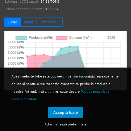
Echivalent CO2 salvat:
54.81 TONE
Echivalent arbori plantați:
1639.97
Lunar
Anual
Comparativ
Acest website folosește cookie-uri pentru îmbunătățirea experienței
online si pentru a realiza setări avansate cu privire la produsele
noastre. Vă rugăm să citiți mai multe despre
Politica noastră de
confidențialitate
Acceptă toate
Nexus Media srl. © 2026. Toate drepturile sunt rezervate
Administrează preferințele