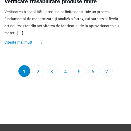
Verificare trasabilitate produse finite
Verificarea trasabilității produselor finite constituie un proces
fundamental de monitorizare și analiză a întregului parcurs al fiecărui
articol rezultat din activitatea de fabricație, de la aprovizionarea cu
materii [...]
Citește mai mult
1
2
3
4
5
6
7