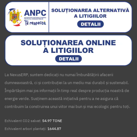
La NexusERP, suntem dedicați nu numai îmbunătățirii afacerii
dumneavoastră, ci și contribuției la un mediu mai durabil și sustenabil.
Împărtășim mai jos informații în timp real despre producția noastră de
energie verde. Susținem această inițiativă pentru a ne asigura că
contribuim la construirea unui viitor mai bun și mai ecologic pentru toți.
Echivalent CO2 salvat:
54.97 TONE
Echivalent arbori plantați:
1644.87