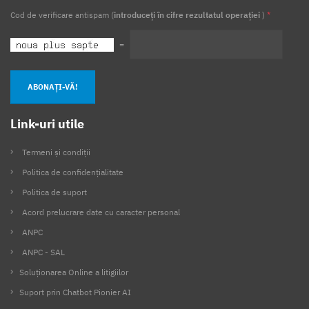
Cod de verificare antispam (
introduceți în cifre rezultatul operației
)
*
=
ABONAȚI-VĂ!
Link-uri utile
Termeni și condiții
Politica de confidențialitate
Politica de suport
Acord prelucrare date cu caracter personal
ANPC
ANPC - SAL
Soluționarea Online a litigiilor
Suport prin Chatbot Pionier AI