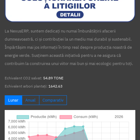
La NexusERP, suntem dedicați nu numai îmbunătățirii afacerii
dumneavoastră, ci și contribuției la un mediu mai durabil și sustenabil.
Împărtășim mai jos informații în timp real despre producția noastră de
energie verde. Susținem această inițiativă pentru a ne asigura că
contribuim la construirea unui viitor mai bun și mai ecologic pentru toți.
Echivalent CO2 salvat:
54.89 TONE
Echivalent arbori plantați:
1642.63
Lunar
Anual
Comparativ