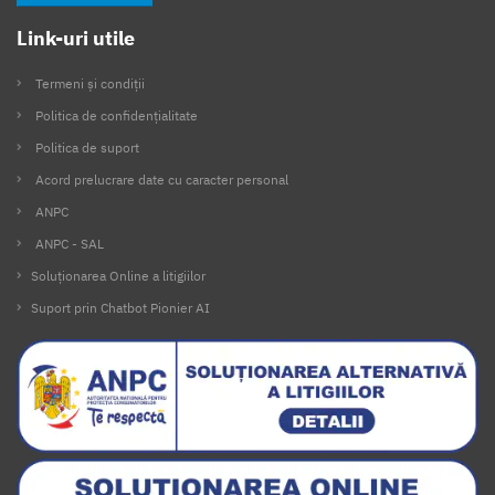
Link-uri utile
Termeni și condiții
Politica de confidențialitate
Politica de suport
Acord prelucrare date cu caracter personal
ANPC
ANPC - SAL
Soluționarea Online a litigiilor
Suport prin Chatbot Pionier AI