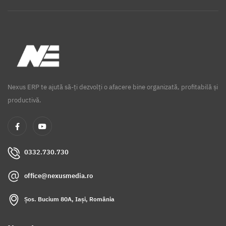
Nexus ERP te ajută să-ți dezvolți o afacere bine organizată, profitabilă și
productivă.
0332.730.730
office@nexusmedia.ro
Șos. Bucium 80A, Iași, România