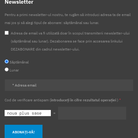
Newsletter
Pentru a primi newsletter-ul nostru, te rugăm să introduci adresa ta de email
mai jos și să alegi tipul de abonare: săptămânal sau lunar.
Adresa de email va fi utilizată doar în scopul transmiterii newsletter-ului
(săptămânal sau lunar). Dezabonarea se face prin accesarea linkului
DEZABONARE din cadrul newsletter-ului.
Săptămânal
Lunar
Cod de verificare antispam (
introduceți în cifre rezultatul operației
)
*
=
ABONAȚI-VĂ!