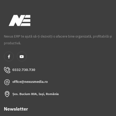
Nexus ERP te ajută să-ți dezvolți o afacere bine organizată, profitabilă și
productivă.
0332.730.730
office@nexusmedia.ro
Șos. Bucium 80A, Iași, România
Newsletter