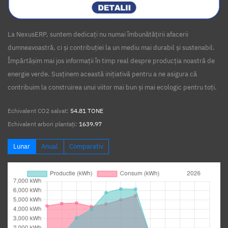
La NexusERP, suntem dedicați nu numai îmbunătățirii afacerii
dumneavoastră, ci și contribuției la un mediu mai durabil și sustenabil.
Împărtășim mai jos informații în timp real despre producția noastră de
energie verde. Susținem această inițiativă pentru a ne asigura că
contribuim la construirea unui viitor mai bun și mai ecologic pentru toți.
Echivalent CO2 salvat:
54.81 TONE
Echivalent arbori plantați:
1639.97
Lunar
Anual
Comparativ