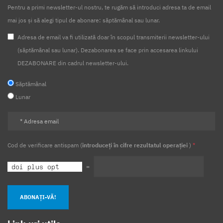
Pentru a primi newsletter-ul nostru, te rugăm să introduci adresa ta de email
mai jos și să alegi tipul de abonare: săptămânal sau lunar.
Adresa de email va fi utilizată doar în scopul transmiterii newsletter-ului
(săptămânal sau lunar). Dezabonarea se face prin accesarea linkului
DEZABONARE din cadrul newsletter-ului.
Săptămânal
Lunar
Cod de verificare antispam (
introduceți în cifre rezultatul operației
)
*
=
ABONAȚI-VĂ!