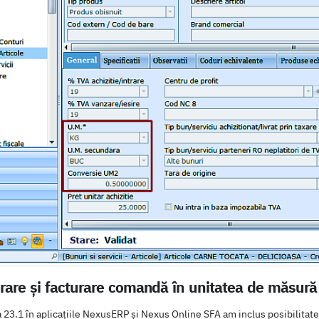
erare și facturare comandă în unitatea de măsur
23.1 în aplicațiile NexusERP și Nexus Online SFA am inclus posibilitatea