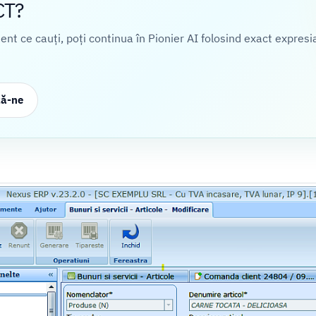
CT?
cient ce cauți, poți continua în Pionier AI folosind exact expresi
ză-ne