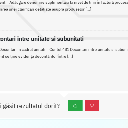
ienti | Adăugare denumire suplimentara la nivel de linii în factură proce
rirea unei clarificări detaliate asupra produselor [...]
ntari intre unitate si subunitati
contari in cadrul unitatii | Contul 481 Decontari intre unitate si subunit
nt se ține evidența decontărilor între [...]
i găsit rezultatul dorit?