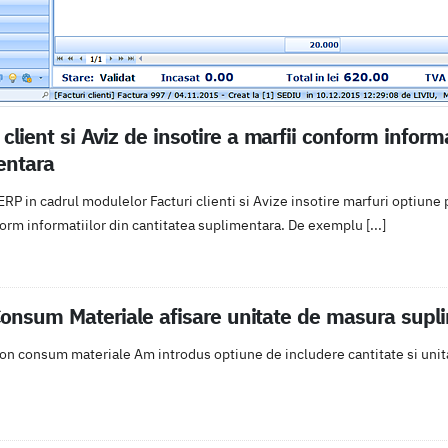
 client si Aviz de insotire a marfii conform informa
entara
P in cadrul modulelor Facturi clienti si Avize insotire marfuri optiune p
orm informatiilor din cantitatea suplimentara. De exemplu [...]
onsum Materiale afisare unitate de masura supl
n consum materiale Am introdus optiune de includere cantitate si unit