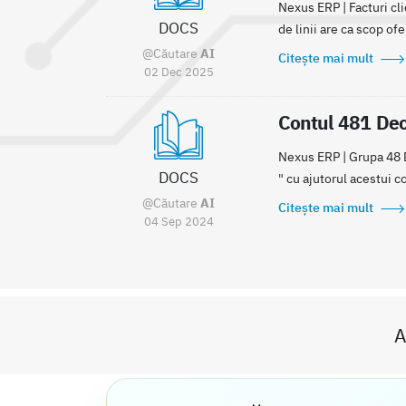
Nexus ERP | Facturi cl
DOCS
de linii are ca scop ofe
@Căutare
AI
Citește mai mult
02 Dec 2025
Contul 481 Deco
Nexus ERP | Grupa 48 De
DOCS
" cu ajutorul acestui co
@Căutare
AI
Citește mai mult
04 Sep 2024
A