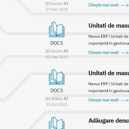
@Căutare
AI
Citește mai mult
29 Dec 2025
Unitati de masu
Nexus ERP | Unitati de
DOCS
importantă în gestionar
@Căutare
AI
Citește mai mult
01 Sep 2023
Unitati de masu
Nexus ERP | Unitati de
DOCS
importantă în gestionar
@Căutare
AI
Citește mai mult
12 Oct 2021
Adăugare denumi