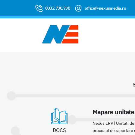
0332.730.730
office@nexusmedia.ro
8
Mapare unitate
Nexus ERP | Unitati de
DOCS
procesul de raportare e