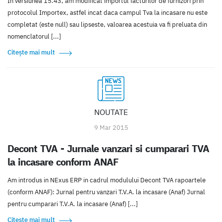
In versiunea 15.43, am modificat importul facturilor de furnizori prin
protocolul Importex, astfel incat daca campul Tva la incasare nu este
completat (este null) sau lipseste, valoarea acestuia va fi preluata din
nomenclatorul [...]
Citește mai mult
NOUTATE
9 Mar 2015
Decont TVA - Jurnale vanzari si cumparari TVA
la incasare conform ANAF
Am introdus in NExus ERP in cadrul modulului Decont TVA rapoartele
(conform ANAF): Jurnal pentru vanzari T.V.A. la incasare (Anaf) Jurnal
pentru cumparari T.V.A. la incasare (Anaf) [...]
Citește mai mult