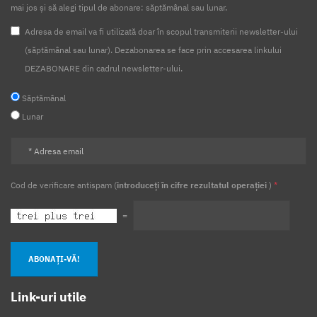
mai jos și să alegi tipul de abonare: săptămânal sau lunar.
Adresa de email va fi utilizată doar în scopul transmiterii newsletter-ului
(săptămânal sau lunar). Dezabonarea se face prin accesarea linkului
DEZABONARE din cadrul newsletter-ului.
Săptămânal
Lunar
Cod de verificare antispam (
introduceți în cifre rezultatul operației
)
*
=
ABONAȚI-VĂ!
Link-uri utile