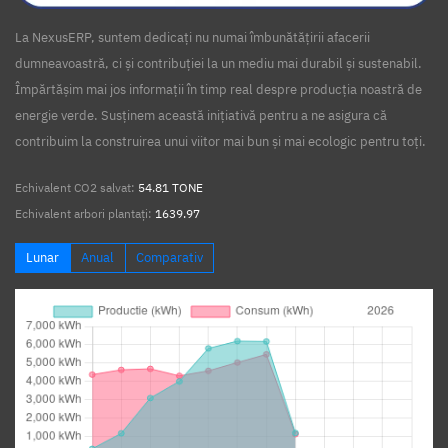
La NexusERP, suntem dedicați nu numai îmbunătățirii afacerii
dumneavoastră, ci și contribuției la un mediu mai durabil și sustenabil.
Împărtășim mai jos informații în timp real despre producția noastră de
energie verde. Susținem această inițiativă pentru a ne asigura că
contribuim la construirea unui viitor mai bun și mai ecologic pentru toți.
Echivalent CO2 salvat:
54.81 TONE
Echivalent arbori plantați:
1639.97
Lunar
Anual
Comparativ