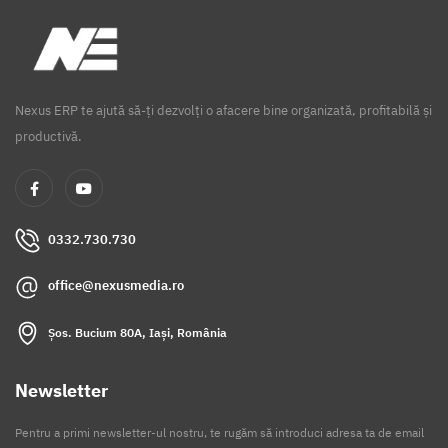
Nexus ERP te ajută să-ți dezvolți o afacere bine organizată, profitabilă și
productivă.
0332.730.730
office@nexusmedia.ro
Șos. Bucium 80A, Iași, România
Newsletter
Pentru a primi newsletter-ul nostru, te rugăm să introduci adresa ta de email