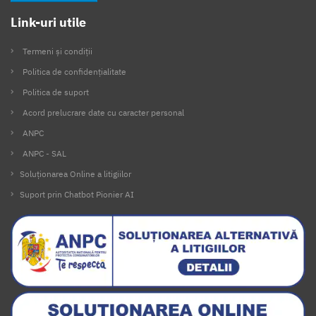
Link-uri utile
Termeni și condiții
Politica de confidențialitate
Politica de suport
Acord prelucrare date cu caracter personal
ANPC
ANPC - SAL
Soluționarea Online a litigiilor
Suport prin Chatbot Pionier AI