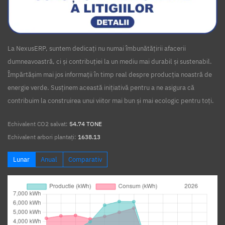
La NexusERP, suntem dedicați nu numai îmbunătățirii afacerii
dumneavoastră, ci și contribuției la un mediu mai durabil și sustenabil.
Împărtășim mai jos informații în timp real despre producția noastră de
energie verde. Susținem această inițiativă pentru a ne asigura că
contribuim la construirea unui viitor mai bun și mai ecologic pentru toți.
Echivalent CO2 salvat:
54.74 TONE
Echivalent arbori plantați:
1638.13
Lunar
Anual
Comparativ