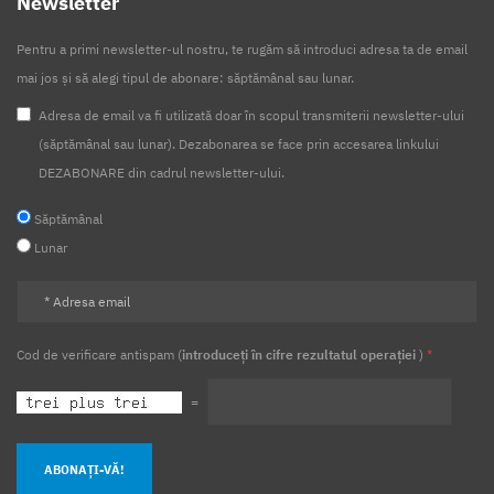
Newsletter
Pentru a primi newsletter-ul nostru, te rugăm să introduci adresa ta de email
mai jos și să alegi tipul de abonare: săptămânal sau lunar.
Adresa de email va fi utilizată doar în scopul transmiterii newsletter-ului
(săptămânal sau lunar). Dezabonarea se face prin accesarea linkului
DEZABONARE din cadrul newsletter-ului.
Săptămânal
Lunar
Cod de verificare antispam (
introduceți în cifre rezultatul operației
)
*
=
ABONAȚI-VĂ!