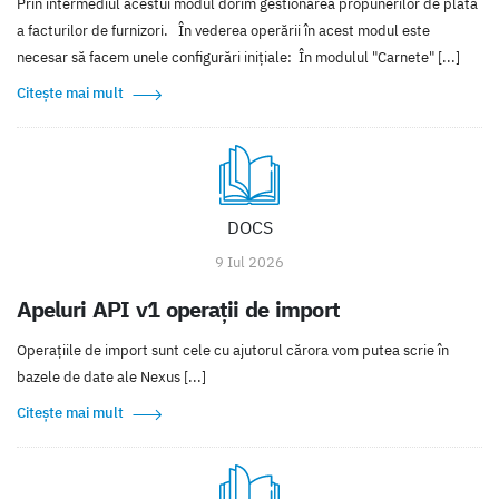
Prin intermediul acestui modul dorim gestionarea propunerilor de plată
a facturilor de furnizori. În vederea operării în acest modul este
necesar să facem unele configurări inițiale: În modulul "Carnete" [...]
Citește mai mult
DOCS
9 Iul 2026
Apeluri API v1 operaţii de import
Operaţiile de import sunt cele cu ajutorul cărora vom putea scrie în
bazele de date ale Nexus [...]
Citește mai mult