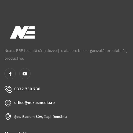
Nexus ERP te ajută să-ți dezvolți o afacere bine organizată, profitabilă și
productivă.
0332.730.730
office@nexusmedia.ro
Șos. Bucium 80A, Iași, România