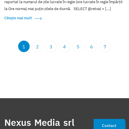
raportat la numarul de zile lucrate în regie (ore lucrate în regie împărțit
la Ore norma) mai puțin zilele de diurnă. SELECT @retval = [...]
Citește mai mult
1
2
3
4
5
6
7
Nexus Media srl
Contact