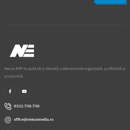
Nexus ERP te ajută să-ți dezvolți o afacere bine organizată, profitabilă și
productivă.
0332.730.730
office@nexusmedia.ro