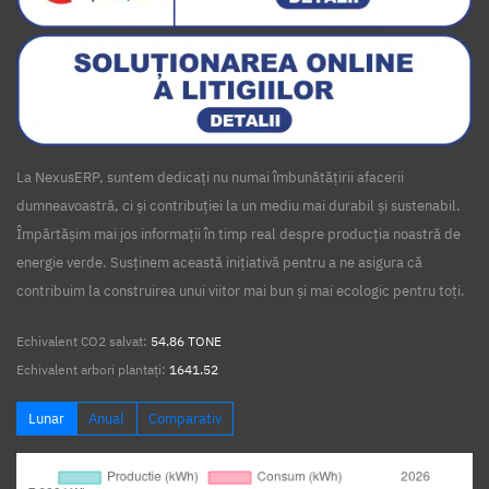
La NexusERP, suntem dedicați nu numai îmbunătățirii afacerii
dumneavoastră, ci și contribuției la un mediu mai durabil și sustenabil.
Împărtășim mai jos informații în timp real despre producția noastră de
energie verde. Susținem această inițiativă pentru a ne asigura că
contribuim la construirea unui viitor mai bun și mai ecologic pentru toți.
Echivalent CO2 salvat:
54.86 TONE
Echivalent arbori plantați:
1641.52
Lunar
Anual
Comparativ