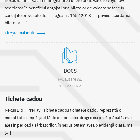
Nexus Salarii | Salarii | Înregistrarea biletelor de valoare > (yellow)
acordarea în beneficiul angajaților a biletelor de valoare se face în
condițiile prevăzute de _ _ legea nr. 165 / 2018 _ _ privind acordarea
biletelor [...]
Citește mai mult
DOCS
@Căutare
AI
13 Dec 2022
Tichete cadou
Nexus ERP | PrePay | Tichete cadou tichetele cadou reprezintă o
modalitate simplă și utilă de a oferi celor dragi o surpriză plăcută, mai
ales în perioada sărbătorilor. în nexus putem avea o evidență clară, mai
[...]