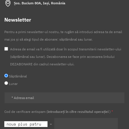
Șos. Bucium 80A, Iași, România
Newsletter
Pentru a primi newsletter-ul nostru, te rugăm să introduci adresa ta de email
mai jos și să alegi tipul de abonare: săptămânal sau lunar.
Adresa de email va fi utilizată doar în scopul transmiterii newsletter-ului
(săptămânal sau lunar). Dezabonarea se face prin accesarea linkului
DEZABONARE din cadrul newsletter-ului.
Săptămânal
Lunar
Cod de verificare antispam (
introduceți în cifre rezultatul operației
)
*
=