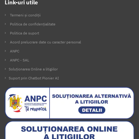
Link-uri utile
Termeni și condiții
Politica de confidențialitate
Politica de suport
Acord prelucrare date cu caracter personal
ANPC
ANPC - SAL
Soluționarea Online a litigiilor
Suport prin Chatbot Pionier AI