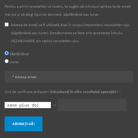
Pentru a primi newsletter-ul nostru, te rugăm să introduci adresa ta de email
mai jos și să alegi tipul de abonare: săptămânal sau lunar.
Adresa de email va fi utilizată doar în scopul transmiterii newsletter-ului
(săptămânal sau lunar). Dezabonarea se face prin accesarea linkului
DEZABONARE din cadrul newsletter-ului.
Săptămânal
Lunar
Cod de verificare antispam (
introduceți în cifre rezultatul operației
)
*
=
ABONAȚI-VĂ!