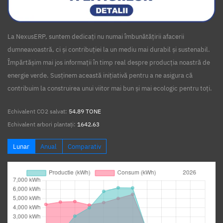
La NexusERP, suntem dedicați nu numai îmbunătățirii afacerii
dumneavoastră, ci și contribuției la un mediu mai durabil și sustenabil.
Împărtășim mai jos informații în timp real despre producția noastră de
energie verde. Susținem această inițiativă pentru a ne asigura că
contribuim la construirea unui viitor mai bun și mai ecologic pentru toți.
Echivalent CO2 salvat:
54.89 TONE
Echivalent arbori plantați:
1642.63
Lunar
Anual
Comparativ