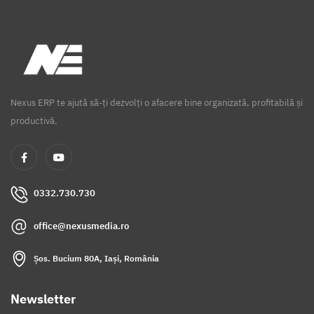
Nexus ERP te ajută să-ți dezvolți o afacere bine organizată, profitabilă și
productivă.
0332.730.730
office@nexusmedia.ro
Șos. Bucium 80A, Iași, România
Newsletter