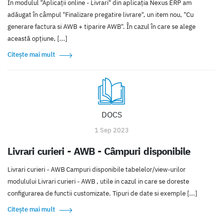
În modulul "Aplicații online - Livrari" din aplicația Nexus ERP am
adăugat în câmpul "Finalizare pregatire livrare", un item nou, "Cu
generare factura si AWB + tiparire AWB". În cazul în care se alege
această opțiune, [...]
Citește mai mult
DOCS
1 Sep 2023
Livrari curieri - AWB - Câmpuri disponibile
Livrari curieri - AWB Campuri disponibile tabelelor/view-urilor
modulului Livrari curieri - AWB , utile in cazul in care se doreste
configurarea de functii customizate. Tipuri de date si exemple [...]
Citește mai mult