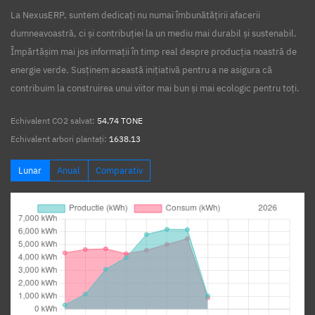
La NexusERP, suntem dedicați nu numai îmbunătățirii afacerii
dumneavoastră, ci și contribuției la un mediu mai durabil și sustenabil.
Împărtășim mai jos informații în timp real despre producția noastră de
energie verde. Susținem această inițiativă pentru a ne asigura că
contribuim la construirea unui viitor mai bun și mai ecologic pentru toți.
Echivalent CO2 salvat:
54.74 TONE
Echivalent arbori plantați:
1638.13
Lunar
Anual
Comparativ