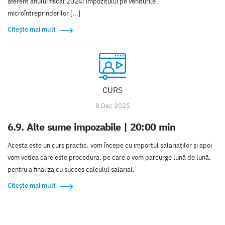
aferent anului fiscal 2024; impozitului pe veniturile
microîntreprinderilor [...]
Citește mai mult
CURS
8 Dec 2025
6.9. Alte sume impozabile | 20:00 min
Acesta este un curs practic, vom începe cu importul salariaţilor şi apoi
vom vedea care este procedura, pe care o vom parcurge lună de lună,
pentru a finaliza cu succes calculul salarial.
Citește mai mult