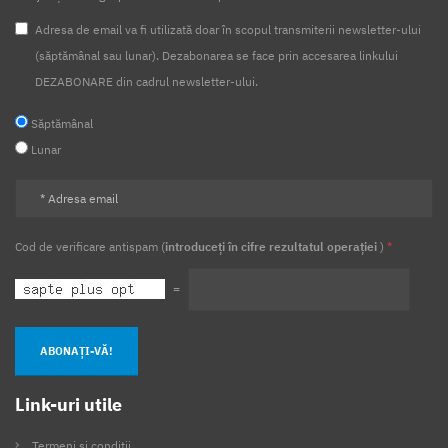
Adresa de email va fi utilizată doar în scopul transmiterii newsletter-ului
(săptămânal sau lunar). Dezabonarea se face prin accesarea linkului
DEZABONARE din cadrul newsletter-ului.
Săptămânal
Lunar
Cod de verificare antispam (
introduceți în cifre rezultatul operației
)
*
=
ABONAȚI-VĂ!
Link-uri utile
Termeni și condiții