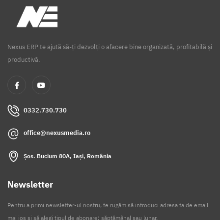
Nexus ERP te ajută să-ți dezvolți o afacere bine organizată, profitabilă și
productivă.
0332.730.730
office@nexusmedia.ro
Șos. Bucium 80A, Iași, România
Newsletter
Pentru a primi newsletter-ul nostru, te rugăm să introduci adresa ta de email
mai jos și să alegi tipul de abonare: săptămânal sau lunar.