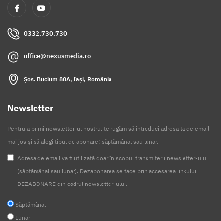
0332.730.730
office@nexusmedia.ro
Șos. Bucium 80A, Iași, România
Newsletter
Pentru a primi newsletter-ul nostru, te rugăm să introduci adresa ta de email
mai jos și să alegi tipul de abonare: săptămânal sau lunar.
Adresa de email va fi utilizată doar în scopul transmiterii newsletter-ului
(săptămânal sau lunar). Dezabonarea se face prin accesarea linkului
DEZABONARE din cadrul newsletter-ului.
Săptămânal
Lunar