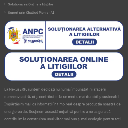
Soluționarea Online a litigiilor
Suport prin Chatbot Pionier AI
La NexusERP, suntem dedicați nu numai îmbunătățirii afacerii
dumneavoastră, ci și contribuției la un mediu mai durabil și sustenabil.
Împărtășim mai jos informații în timp real despre producția noastră de
energie verde. Susținem această inițiativă pentru a ne asigura că
contribuim la construirea unui viitor mai bun și mai ecologic pentru toți.