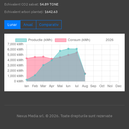
Echivalent CO2 salvat:
54.89 TONE
Echivalent arbori plantați:
1642.63
Lunar
Anual
Comparativ
Nexus Media srl. © 2026. Toate drepturile sunt rezervate