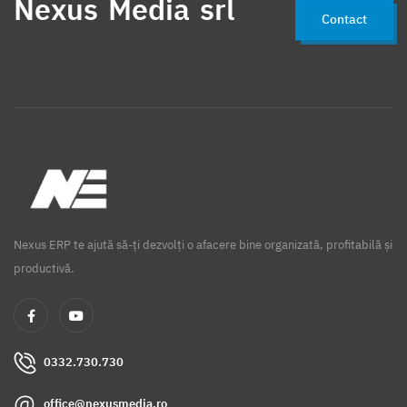
Nexus Media srl
Contact
Nexus ERP te ajută să-ți dezvolți o afacere bine organizată, profitabilă și
productivă.
0332.730.730
office@nexusmedia.ro