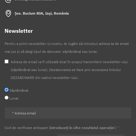
Șos. Bucium 80A, Iași, România
Newsletter
Pentru a primi newsletter-ul nostru, te rugăm să introduci adresa ta de email
mai jos și să alegi tipul de abonare: săptămânal sau lunar.
Adresa de email va fi utilizată doar în scopul transmiterii newsletter-ului
(săptămânal sau lunar). Dezabonarea se face prin accesarea linkului
DEZABONARE din cadrul newsletter-ului.
Săptămânal
Lunar
Cod de verificare antispam (
introduceți în cifre rezultatul operației
)
*