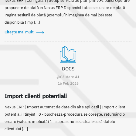
Nexus ERP | Configurări | Setup serviciu de plati prin API banci Operare
propunere de plată in Nexus ERP Disponibilitatea sesiunilor de plată
Pagina sesiunii de plată (exemplu în imaginea de mai jos) este
disponibilă timp [...]
Citește mai mult
DOCS
@Căutare
AI
16 Feb 2026
Import clienti potentiali
Nexus ERP | Import automat de date din alte aplicații | Import clienti
potentiali | tinyint | 0 - blochează-procedura se oprește, returnând o
eroare (valoare implicită) 1 - suprascrie-se actualizează datele
clientului [...]