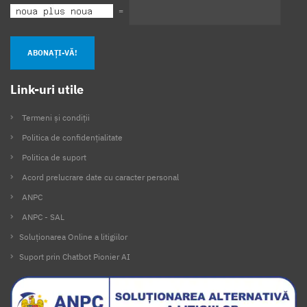
=
ABONAȚI-VĂ!
Link-uri utile
Termeni și condiții
Politica de confidențialitate
Politica de suport
Acord prelucrare date cu caracter personal
ANPC
ANPC - SAL
Soluționarea Online a litigiilor
Suport prin Chatbot Pionier AI