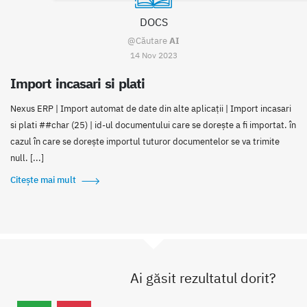
DOCS
@Căutare
AI
14 Nov 2023
Import incasari si plati
Nexus ERP | Import automat de date din alte aplicații | Import incasari
si plati ##char (25) | id-ul documentului care se dorește a fi importat. în
cazul în care se dorește importul tuturor documentelor se va trimite
null. [...]
Citește mai mult
Ai găsit rezultatul dorit?