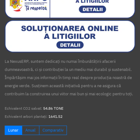
La NexusERP, suntem dedicați nu numai îmbunătățirii afacerii
dumneavoastră, ci și contribuției la un mediu mai durabil și sustenabil.
Împărtășim mai jos informații în timp real despre producția noastră de
energie verde. Susținem această inițiativă pentru a ne asigura că
contribuim la construirea unui viitor mai bun și mai ecologic pentru toți.
Echivalent CO2 salvat:
54.86 TONE
Echivalent arbori plantați:
1641.52
Lunar
Anual
Comparativ