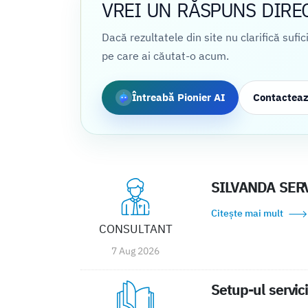
VREI UN RĂSPUNS DIRE
Dacă rezultatele din site nu clarifică sufi
pe care ai căutat-o acum.
Întreabă Pionier AI
Contactea
SILVANDA SER
Citește mai mult
CONSULTANT
7 Aug 2026
Setup-ul servic