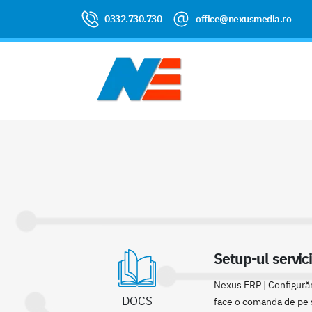
0332.730.730
office@nexusmedia.ro
Setup-ul servic
Nexus ERP | Configurări
DOCS
face o comanda de pe si