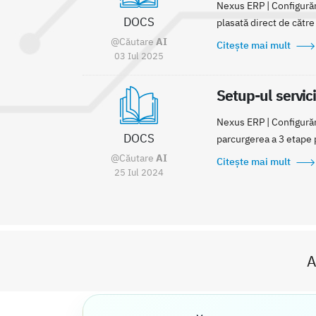
Nexus ERP | Configurăr
DOCS
plasată direct de către 
@Căutare
AI
Citește mai mult
03 Iul 2025
Setup-ul servic
Nexus ERP | Configurăr
DOCS
parcurgerea a 3 etape p
@Căutare
AI
Citește mai mult
25 Iul 2024
A