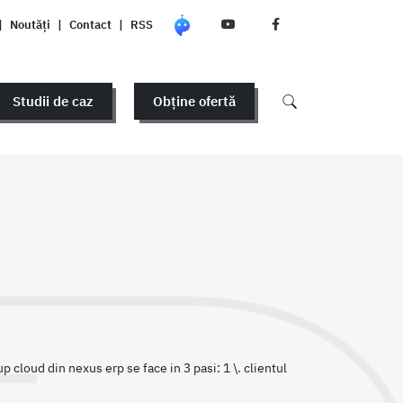
|
Noutăți
|
Contact
|
RSS
Studii de caz
Obține ofertă
 cloud din nexus erp se face in 3 pasi: 1 \. clientul