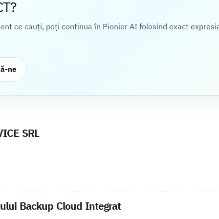
CT?
cient ce cauți, poți continua în Pionier AI folosind exact expresi
ză-ne
VICE SRL
iului Backup Cloud Integrat