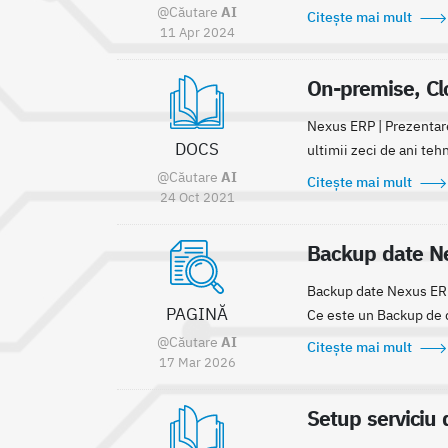
@Căutare
AI
Citește mai mult
11 Apr 2024
On-premise, Cl
Nexus ERP | Prezentare
DOCS
ultimii zeci de ani teh
@Căutare
AI
Citește mai mult
24 Oct 2021
Backup date Ne
Backup date Nexus ERP
PAGINĂ
Ce este un Backup de d
@Căutare
AI
Citește mai mult
17 Mar 2026
Setup serviciu 