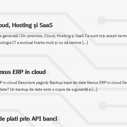
oud, Hosting şi SaaS
 generală | On-premise, Cloud, Hosting și SaaS Ce sunt toți acești termen
nologia IT a evoluat foarte mult și nu dă semne [...]
xus ERP in cloud
 in cloud Descriere pagină: Backup baze de date Nexus ERP in cloud S
ate? Un backup de date este o copie de siguranță a [...]
de plati prin API banci