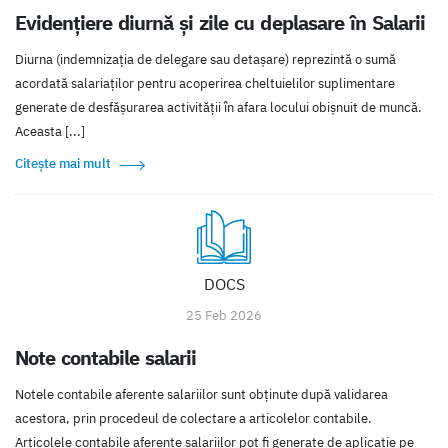
Evidențiere diurnă și zile cu deplasare în Salarii
Diurna (indemnizația de delegare sau detașare) reprezintă o sumă
acordată salariaților pentru acoperirea cheltuielilor suplimentare
generate de desfășurarea activității în afara locului obișnuit de muncă.
Aceasta [...]
Citește mai mult
DOCS
25 Feb 2026
Note contabile salarii
Notele contabile aferente salariilor sunt obținute după validarea
acestora, prin procedeul de colectare a articolelor contabile.
Articolele contabile aferente salariilor pot fi generate de aplicație pe