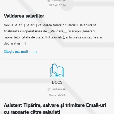
18 Feb 2026
Validarea salariilor
Nexus Salarii | Salarii | Validarea salariilor Calculul salariilor se
finalizează cu operațiunea de __Validare__, în scopul generării
rapoartelor (state de plată, fluturași etc), articolelor contabile și a
declarației [...]
Citește mai mult
DOCS
@Căutare
AI
01 Iul 2026
Asistent Tipărire, salvare și trimitere Email-uri
cu rapoarte către salariați