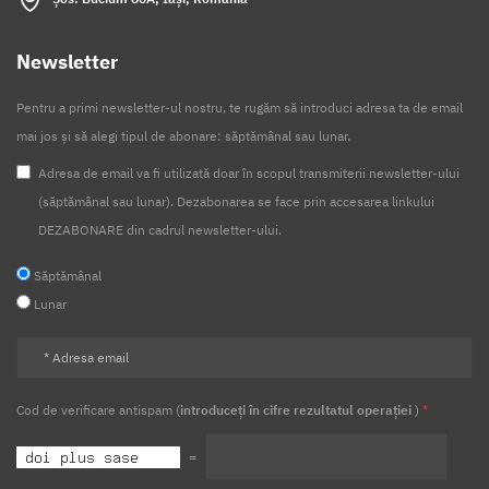
Newsletter
Pentru a primi newsletter-ul nostru, te rugăm să introduci adresa ta de email
mai jos și să alegi tipul de abonare: săptămânal sau lunar.
Adresa de email va fi utilizată doar în scopul transmiterii newsletter-ului
(săptămânal sau lunar). Dezabonarea se face prin accesarea linkului
DEZABONARE din cadrul newsletter-ului.
Săptămânal
Lunar
Cod de verificare antispam (
introduceți în cifre rezultatul operației
)
*
=