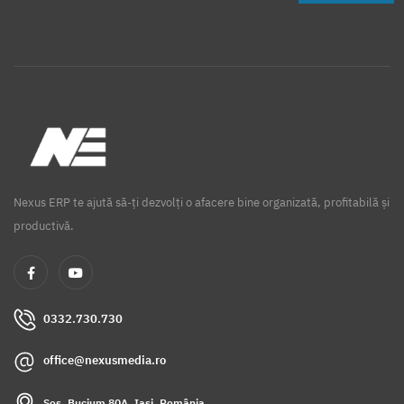
Nexus ERP te ajută să-ți dezvolți o afacere bine organizată, profitabilă și
productivă.
0332.730.730
office@nexusmedia.ro
Șos. Bucium 80A, Iași, România