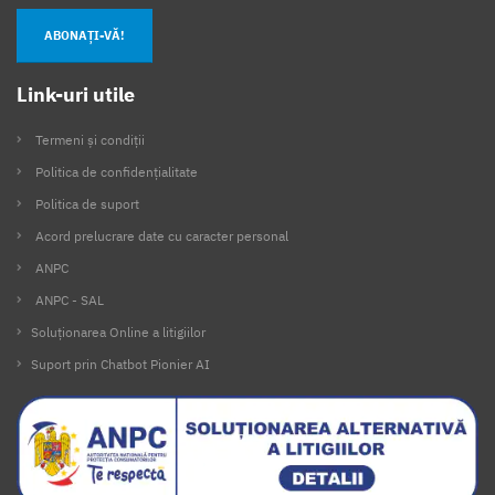
ABONAȚI-VĂ!
Link-uri utile
Termeni și condiții
Politica de confidențialitate
Politica de suport
Acord prelucrare date cu caracter personal
ANPC
ANPC - SAL
Soluționarea Online a litigiilor
Suport prin Chatbot Pionier AI