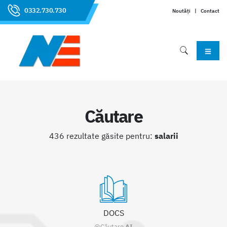
0332.730.730
Noutăți
|
Contact
Căutare
436 rezultate găsite pentru:
salarii
DOCS
@Căutare
AI