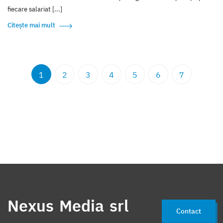
fiecare salariat [...]
Citește mai mult
1
2
3
4
5
6
7
Nexus Media srl
Contact