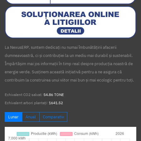
La NexusERP, suntem dedicați nu numai îmbunătățirii afacerii
dumneavoastră, ci și contribuției la un mediu mai durabil și sustenabil.
Împărtășim mai jos informații în timp real despre producția noastră de
energie verde. Susținem această inițiativă pentru a ne asigura că
contribuim la construirea unui viitor mai bun și mai ecologic pentru toți.
Echivalent CO2 salvat:
54.86 TONE
Echivalent arbori plantați:
1641.52
Lunar
Anual
Comparativ